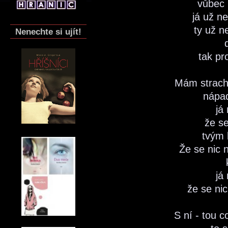
vůbec 
já už n
ty už n
Nenechte si ujít!
tak pr
Mám strach,
nápa
já
že s
tvým
Že se nic 
já
že se ni
S ní - tou c