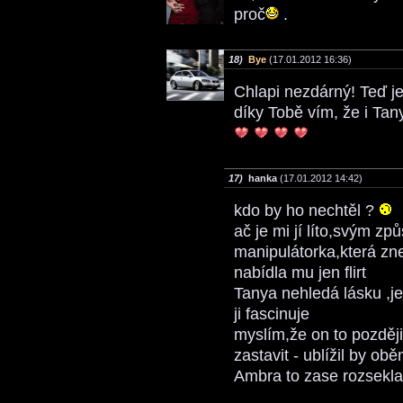
proč
.
18)
Bye
(17.01.2012 16:36)
Chlapi nezdárný! Teď je 
díky Tobě vím, že i Ta
17)
hanka
(17.01.2012 14:42)
kdo by ho nechtěl ?
ač je mi jí líto,svým z
manipulátorka,která zn
nabídla mu jen flirt
Tanya nehledá lásku ,j
ji fascinuje
myslím,že on to později
zastavit - ublížil by ob
Ambra to zase rozsekl