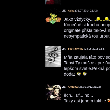
25)
kajka
(31.07.2014 21:42)
Jako vždycky....
Konečně si trochu poup
originále přišla taková 
nesympatická tou urput
24)
SestraTwilly
(28.05.2013 12:57)
Mňa zaujala táto povied
Tanyi.Ty máš asi pre ňu
lepšom svetle.Pekná po
dodať.
23)
Amisha
(25.01.2012 21:22)
ëch... uf... no...
Taky asi jenom takhle