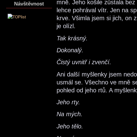
mně. Jeho košile zůstala bez 
Návštěvnost
lehce pohrával vítr. Jen na s
krve. Všimla jsem si jich, on
je olízl.
Tak krásný.
Dokonalý.
Čistý uvnitř i zvenčí.
Ani další myšlenky jsem nedok
usmál se. Všechno ve mně se
pohled od jeho rtů. A myšlen
Jeho rty.
Na mých.
Jeho tělo.