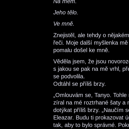
Na mém.
Jeho tělo.
Ve mně.
Znejistěl, ale tehdy o nějak
řeči. Moje další myšlenka mě
pomalu došel ke mně.
Věděla jsem, že jsou novoroz
s jakou se pak na mě vrhl, př
se podvolila.
Odtáhl se příliš brzy.
„Omlouvám se, Tanyo. Tohle 
zíral na mé roztrhané šaty a 
dotýkat příliš brzy. „Naučím s
Eleazar. Budu ti prokazovat ú
tak, aby to bylo správné. Po