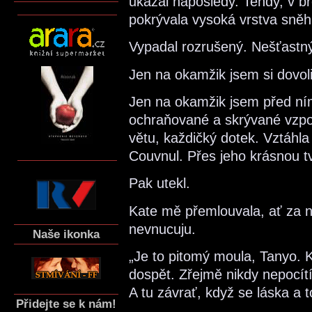
ukázal naposledy. Tehdy, v bř
pokrývala vysoká vrstva sněh
Vypadal rozrušený. Nešťastný
Jen na okamžik jsem si dovoli
Jen na okamžik jsem před ním
ochraňované a skrývané vzpo
větu, každičký dotek. Vztáhl
Couvnul. Přes jeho krásnou tv
Pak utekl.
Kate mě přemlouvala, ať za 
nevnucuju.
Naše ikonka
„Je to pitomý moula, Tanyo. 
dospět. Zřejmě nikdy nepocít
A tu závrať, když se láska a t
Přidejte se k nám!