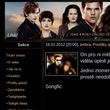
Lhář
Sekce
16.01.2012 [20:00],
ambra
,
Povídky 
On pro ni měl
Titulní strana
viděla úplně j
+O webu
+Jak na to
Jedno zlomen
+Soutěže
prostě neodol
+Profily autorů
Songfic.
+Zpovědnice
+Twilightpedie
+Twilight News