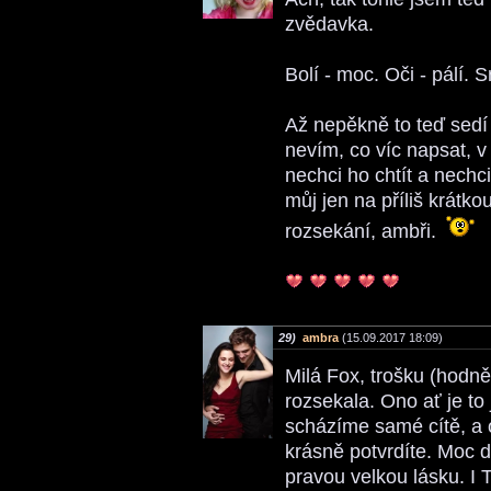
zvědavka.
Bolí - moc. Oči - pálí. S
Až nepěkně to teď sedí 
nevím, co víc napsat, v 
nechci ho chtít a nechci
můj jen na příliš krátkou
rozsekání, ambři.
29)
ambra
(15.09.2017 18:09)
Milá Fox, trošku (hod
rozsekala. Ono ať je to
scházíme samé cítě, a 
krásně potvrdíte. Moc 
pravou velkou lásku. I