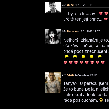
16)
gucci
(17.01.2012 14:13)
....bylo to krásný...
určitě ten její princ....
15)
Hanetka
(17.01.2012 12:37)
Nejhorší zklamání je to
očekávali něco, co nám
přidá pocit znechucení 
14)
Crazy
(17.01.2012 09:40)
Tanya?! U perexu jsem si 
že to bude Bella a jejic
několikrát a tohle podá
ráda poslouchám.
Tl