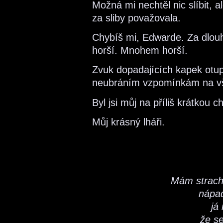
Možná mi nechtěl nic slíbit, 
za sliby považovala.
Chybíš mi, Edwarde. Za dlouhý
horší. Mnohem horší.
Zvuk dopadajících kapek otup
neubráním vzpomínkám na vš
Byl jsi můj na příliš krátkou chv
Můj krásný lháři.
Mám strach,
nápa
já
že s