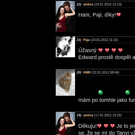
22)
ambra
(23.01.2012 13:13)
Hani, Paji, díky!
21)
Paja
(23.01.2012 11:13)
Úžasný
Edward prostě dospěl a
20)
HMR
(22.01.2012 08:46)
mám po tomhle jako fun
19)
ambra
(17.01.2012 19:32)
Děkuju!
Je to je
se, že se mi do Tanyi vž