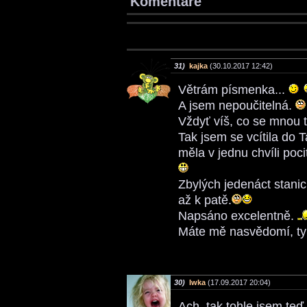
Komentáře
31)
kajka
(30.10.2017 12:42)
Větrám písmenka...
A jsem nepoučitelná.
Vždyť víš, co se mnou 
Tak jsem se vcítila do T
měla v jednu chvíli poc
Zbylých jedenáct stanic
až k patě.
Napsáno excelentně.
Máte mě nasvědomí, ty
30)
Iwka
(17.09.2017 20:04)
Ach, tak tohle jsem teď