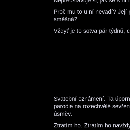
Nepředstavuje si, jak se s ní 
Proč mu to u ní nevadí? Její 
směšná?
Vždyť je to sotva pár týdnů, 
Svatební oznámení. Ta úporná 
parodie na rozechvělé sevření
úsměv.
Ztratím ho. Ztratím ho navždy