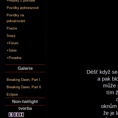
+Hlášky z povídek
Povídky jednorázové
Povídky na
pokračování
Poezie
Srazy
+Fórum
+Série
+Poradna
Galerie
Déšť když se
a pak bl
Breaking Dawn, Part I.
může p
Breaking Dawn, Part II.
tím ž
Eclipse
Non-twilight
oknům 
tvorba
že je 