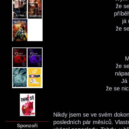
že s
příbě
já
že s
M
že s
nápa
Já
že se ni
Nikdy jsem se ve svém dokona
posledních pár měsíců. Vlastn
Sponzoři