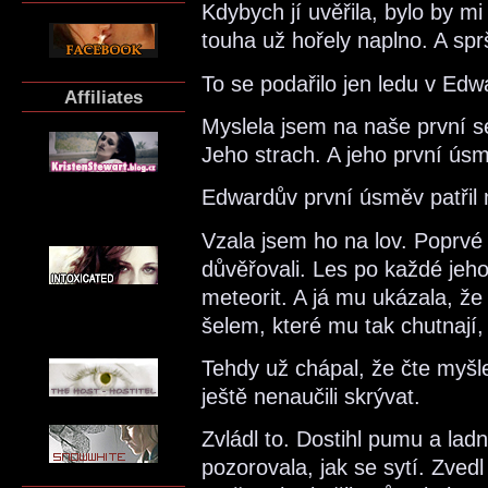
Kdybych jí uvěřila, bylo by mi
touha už hořely naplno. A spr
To se podařilo jen ledu v Ed
Affiliates
Myslela jsem na naše první s
Jeho strach. A jeho první ús
Edwardův první úsměv patřil
Vzala jsem ho na lov. Poprvé
důvěřovali. Les po každé jeho
meteorit. A já mu ukázala, že
šelem, které mu tak chutnají,
Tehdy už chápal, že čte myšl
ještě nenaučili skrývat.
Zvládl to. Dostihl pumu a ladně
pozorovala, jak se sytí. Zvedl