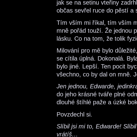
jak se na setinu vteřiny zadrh
občas sevřel ruce do pěstí a
Tím vším mi říkal, tím vším m
mně pořád touží. Že jednou
lásku. Co na tom, že tolik fyz
Milování pro mě bylo důležité
se cítila úplná. Dokonalá. Byl
bylo jiné. Lepší. Ten pocit by
všechno, co by dal on mně. J
Jen jednou, Edwarde, jedinkr
do jeho krásné tváře plné od
dlouhé štíhlé paže a úzké bok
Povzdechl si.
Slíbil jsi mi to, Edwarde! Slí
vrátíš…