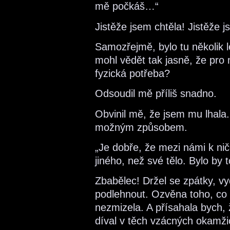
mě počkáš…“
Jistěže jsem chtěla! Jistěže 
Samozřejmě, bylo tu několik 
mohl vědět tak jasně, že pro
fyzická potřeba?
Odsoudil mě příliš snadno.
Obvinil mě, že jsem mu lhala
možným způsobem.
„Je dobře, že mezi námi k ni
jiného, než své tělo. Bylo by t
Zbabělec! Držel se zpátky, v
podlehnout. Ozvěna toho, co s
nezmizela. A přísahala bych, 
díval v těch vzácných okamžic