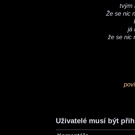
tvým
Že se nic 
já
že se nic
pov
Uživatelé musí být při