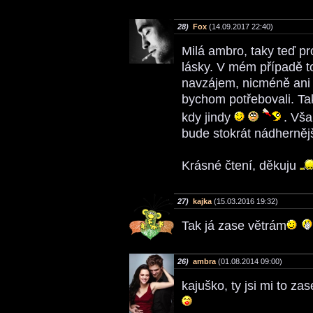
28)
Fox
(14.09.2017 22:40)
Milá ambro, taky teď pr
lásky. V mém případě to
navzájem, nicméně ani 
bychom potřebovali. Ta
kdy jindy
. Vša
bude stokrát nádherněj
Krásné čtení, děkuju
27)
kajka
(15.03.2016 19:32)
Tak já zase větrám
26)
ambra
(01.08.2014 09:00)
kajuško, ty jsi mi to za