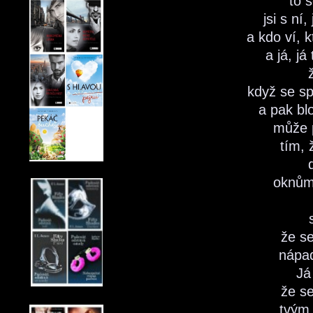
to 
jsi s ní
a kdo ví, k
a já, j
když se sp
a pak bl
může p
tím, 
oknům
že s
nápa
Já
že s
tvým