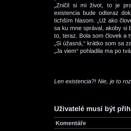
„Zničil si mi život, to je p
existencia bude odteraz do
tichším hlasom. „Už ako člove
sa ku mne správal, akoby si 
to, teraz. Bola som človek a t
„Si úžasná,“ krátko som sa z
„Ja viem“ pohladila ma po tvár
Len existencia?! Nie, je to ro
Uživatelé musí být při
Komentáře