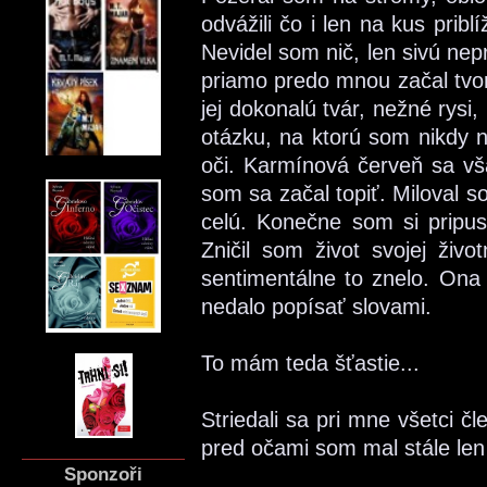
odvážili čo i len na kus prib
Nevidel som nič, len sivú nep
priamo predo mnou začal tvori
jej dokonalú tvár, nežné rysi,
otázku, na ktorú som nikdy n
oči. Karmínová červeň sa vša
som sa začal topiť. Miloval s
celú. Konečne som si pripust
Zničil som život svojej živo
sentimentálne to znelo. Ona 
nedalo popísať slovami.
To mám teda šťastie...
Striedali sa pri mne všetci čl
pred očami som mal stále len 
Sponzoři