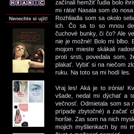
začínali hemžiť ľudia bolo ihr
mi ráta! Nasala som do nosa 
Rozhliadla som sa okolo seba.
Nenechte si ujít!
ich. Čo sa to so mnou dej
čuchové bunky, či čo? Ale v
nie je možné! Bolo mi blbo. 
mojom mieste skákali radosť
proti srsti, povedala som,
plakať. Vybiť si na niečom zl
ruku. Na toto sa mi hodí les.
Vraj les! Aká je to irónia! 
všade, nedal mi dýchať a t
večnosť. Odmietala som sa n
prípade zbytočné) a začať ch
horšie. Zas som na nich mysl
mojich myšlienkach by mi mo