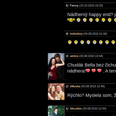
5)
Fanny
(23.10.2010 19:33)
Nádherný happy end? jo
4)
hellokitty
(04.08.2010 21:40)
3)
ambra
(03.08.2010 14:44)
Chudák Bella bez čichu
nádhera!
. A ten
2)
eMuska
(03.08.2010 12:46)
Rýchlo? Myslela som, ž
1)
Alicullen
(03.08.2010 12:43)