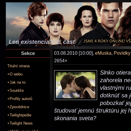
Len existencia?! 2. časť
Sekce
03.08.2010 [10:00],
eMuska
,
Povídky
2654×
Titulní strana
Slnko otier
+O webu
zahorela ne
+Jak na to
vlastnými r
+Soutěže
dotknúť sa 
+Profily autorů
pobozkať je
+Zpovědnice
študovať jemnú štruktúru jej 
+Twilightpedie
skonania sveta?
+Twilight News