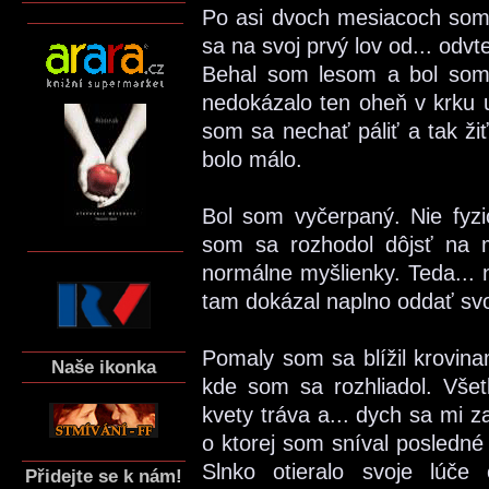
Po asi dvoch mesiacoch som 
sa na svoj prvý lov od... odvt
Behal som lesom a bol som
nedokázalo ten oheň v krku 
som sa nechať páliť a tak žiť
bolo málo.
Bol som vyčerpaný. Nie fyzi
som sa rozhodol dôjsť na 
normálne myšlienky. Teda...
tam dokázal naplno oddať sv
Pomaly som sa blížil krovina
Naše ikonka
kde som sa rozhliadol. Všet
kvety tráva a... dych sa mi za
o ktorej som sníval posledné
Slnko otieralo svoje lúč
Přidejte se k nám!