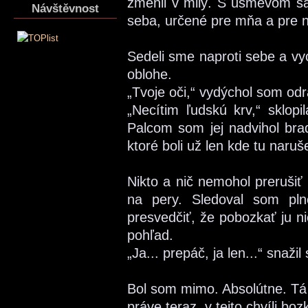
zmenil v milý. S úsmevom sa
Návštěvnost
seba, určené pre mňa a pre n
Sedeli sme naproti sebe a vy
oblohe.
„Tvoje oči,“ vydýchol som od
„Necítim ľudskú krv,“ sklopi
Palcom som jej nadvihol brad
ktoré boli už len kde tu naru
Nikto a nič nemohol prerušiť
na pery. Sledoval som pln
presvedčiť, že pobozkať ju ni
pohľad.
„Ja... prepáč, ja len...“ snaži
Bol som mimo. Absolútne. Tá
práve teraz, v tejto chvíli boz