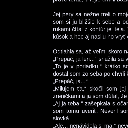
Jej pery sa nežne treli o moj
som si ju bližšie k sebe a o
rukami čítal z kontúr jej tela
kúsok a hoc aj nasilu ho vryť
Odtiahla sa, až veľmi skoro n
„Prepáč, ja len...“ snažila sa
„To je v poriadku,“ krátko s
dostal som zo seba po chvíli 
„Prepáč, ja...“
„Milujem ťa,“ skočil som je
zreničkami a ja som dúfal, že
„Aj ja teba,“ zašepkala s oč
som tomu uveriť. Neveril som
slovká.
„Ale... nenávidela si ma,“ ne