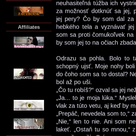
neuhasiteľná túžba ich vystr
za možnosť dotknúť sa jej, 
jej pery? Čo by som dal za 
hebkého tela a vyznávať jej
Affiliates
som sa proti čomukoľvek na s
by som jej to na očiach zbada
Odrazu sa pohla. Bolo to 
schopný ujsť. Moje nohy boli
do čoho som sa to dostal? N
bol až po uši.
„Čo tu robíš?“ ozval sa jej ne
„Ja... to je moja lúka.“ Mys
vlak za túto vetu, aj keď by 
„Prepáč, nevedela som to,“ z
„Nie,“ len to nie. Ani som ne
lakeť. „Ostaň tu so mnou,“ 