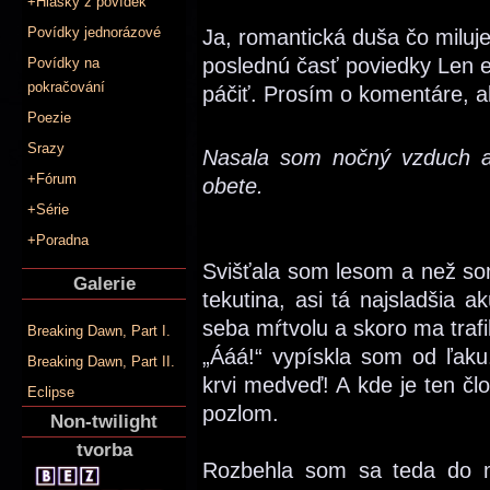
+Hlášky z povídek
Povídky jednorázové
Ja, romantická duša čo miluj
poslednú časť poviedky Len e
Povídky na
pokračování
páčiť. Prosím o komentáre, ak
Poezie
Srazy
Nasala som nočný vzduch a 
+Fórum
obete.
+Série
+Poradna
Svišťala som lesom a než som
Galerie
tekutina, asi tá najsladšia 
seba mŕtvolu a skoro ma trafi
Breaking Dawn, Part I.
„Ááá!“ vypískla som od ľaku
Breaking Dawn, Part II.
krvi medveď! A kde je ten čl
Eclipse
pozlom.
Non-twilight
tvorba
Rozbehla som sa teda do m