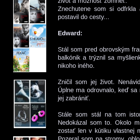
život a možnosť zomrieť.
Znechutene som si odfrkla 
postavil do cesty...
Edward:
Stál som pred obrovským fra
balkónik a trýznil sa myšlie
nikoho iného.
Zničil som jej život. Nenávi
Úplne ma odrovnalo, keď sa 
jej zabrániť.
Stále som stál na tom ist
Nedokázal som to. Okolo mň
zostať len v kútiku vlastnej
Pozeral som na stromy, obloh