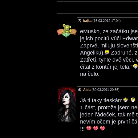
7)
kajka
(16.03.2012 17:04)
eMusko, ze začátku jse
jejích pocitů vůči Edwar
Zaprvé, miluju slovenšti
Angeliku).
Zadruhé, zb
Zatřetí, tyhle dvě věci, 
čítal z kontúr jej tela."
na čelo.
6)
Alda
(30.03.2011 20:56)
Já ti taky tleskám
1.část, protože jsem ne
jeden řádeček, tak mě t
nevím očem je první část
!!!