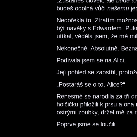
„Zůstaneš člověk, ale
bude to
budeš odolná vůči
našemu
je
Nedořekla to. Ztratím možnos
být navěky s Edwardem. Puka
utíkal, věděla jsem, že mě mil
Nekonečně. Absolutně. Bezna
Podívala jsem se na Alici.
Její pohled se zaostřil, prot
„Postaráš se o to, Alice?“
Renesmé se narodila za tři d
holčičku přiložili k prsu a o
ostrými zoubky, držel mě za r
Poprvé jsme se loučili.