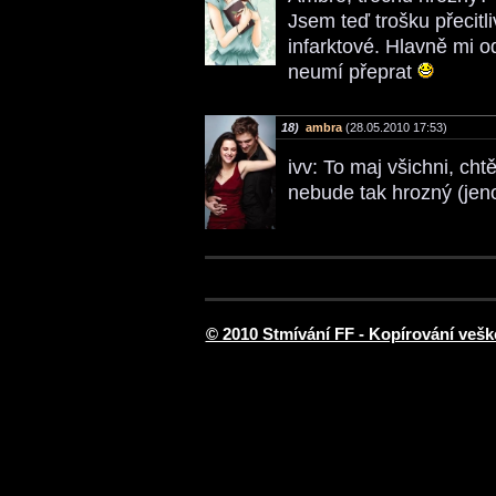
Jsem teď trošku přecitli
infarktové. Hlavně mi o
neumí přeprat
18)
ambra
(28.05.2010 17:53)
ivv: To maj všichni, cht
nebude tak hrozný (jeno
© 2010 Stmívání FF - Kopírování vešk