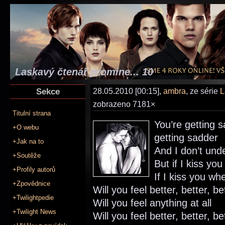
Laskavý čtenář promine... 10
Sekce
28.05.2010 [00:15],
ambra
, ze série
L
zobrazeno 7181×
Titulní strana
You’re getting s
+O webu
getting sadder
+Jak na to
And I don’t und
+Soutěže
But if I kiss you
+Profily autorů
If I kiss you whe
+Zpovědnice
Will you feel better, better, be
+Twilightpedie
Will you feel anything at all
+Twilight News
Will you feel better, better, be