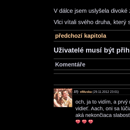
V dálce jsem uslyšela divoké 
Vlci vítali svého druha, který 
předchozí kapitola
Uživatelé musí být při
Komentáře
37)
eMuska
(29.11.2012 23:01)
och, ja to vidím, a prvý
vidieť. Aach, oni sa lúči
aká nekončiaca slabosť!