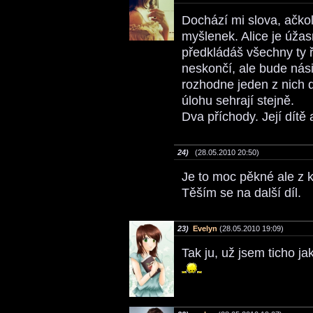
Dochází mi slova, ačkol
myšlenek. Alice je úža
předkládáš všechny ty 
neskončí, ale bude násil
rozhodne jeden z nich d
úlohu sehrají stejně.
Dva příchody. Její dít
24)
(28.05.2010 20:50)
Je to moc pěkné ale z ka
Těším se na další díl.
23)
Evelyn
(28.05.2010 19:09)
Tak ju, už jsem ticho 