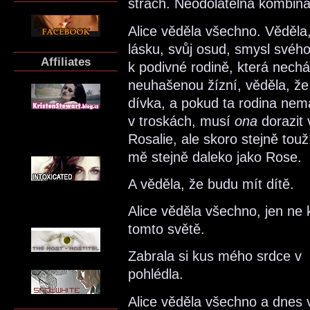
strach. Neodolatelná kombina
Alice věděla všechno. Věděla
lásku, svůj osud, smysl svého
Affiliates
k podivné rodině, která nechá
neuhašenou žízní, věděla, že s
dívka, a pokud ta rodina nemá
v troskách, musí
ona
dorazit 
Rosalie, ale skoro stejně touž
mě stejně daleko jako Rose.
A věděla, že budu mít dítě.
Alice věděla všechno, jen ne
tomto světě.
Zabrala si kus mého srdce v 
pohlédla.
Alice věděla všechno a dnes 