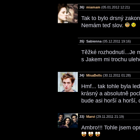
36)
miamam
(05.01.2012 12:21)
Tak to bylo drsný zakon
Nemám teď slov.
35)
Sabienna
(05.12.2011 19:16)
Těžké rozhodnutí...Je mi
s Jakem mi trochu ule
34)
MisaBells
(30.11.2011 01:28)
Hmf... tak tohle byla le
krásný a absolutně poch
bude asi horší a horší,
33)
Marvi
(29.11.2011 21:19)
Ambro!!! Tohle jsem opr