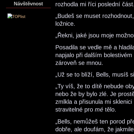
Návštěvnost
rozhodla mi říci poslední část
„Budeš se muset rozhodnout, s
ložnice.
„Řekni, jaké jsou moje možnost
Posadila se vedle mě a hladi
napjalo při dalším bolestivém 
zároveň se mnou.
„Už se to blíží, Bells, musíš s
„Ty víš, že to dítě nebude oby
nebo že by bylo zlé. Je prostě
zmlkla a přisunula mi sklenici
stravitelné pro
mé
tělo.
„Bells, nemůžeš ten porod pře
dobře, ale doufám, že jakmile