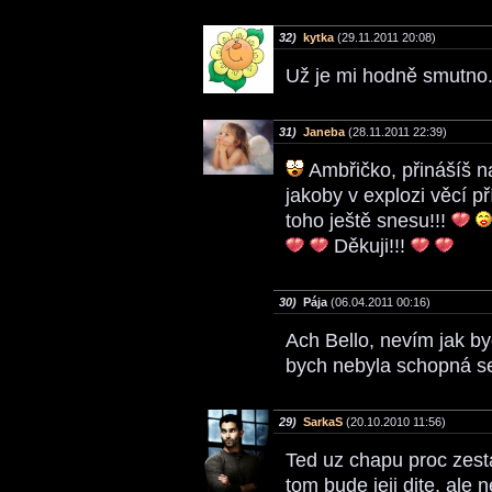
32)
kytka
(29.11.2011 20:08)
Už je mi hodně smutno
31)
Janeba
(28.11.2011 22:39)
Ambřičko, přinášíš na
jakoby v explozi věcí pří
toho ještě snesu!!!
Děkuji!!!
30)
Pája
(06.04.2011 00:16)
Ach Bello, nevím jak byc
bych nebyla schopná se
29)
SarkaS
(20.10.2010 11:56)
Ted uz chapu proc zesta
tom bude jeji dite, ale n