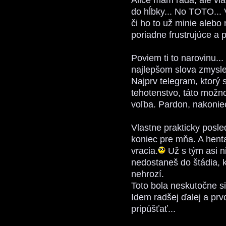
do hĺbky... No TOTO... 
či ho to už minie alebo
poriadne frustrujúce a
Poviem ti to narovinu...
najlepšom slova zmysle
Najprv telegram, ktorý s
tehotenstvo, táto možno
voľba. Pardon, nakoniec
Vlastne prakticky posl
koniec pre mňa. A hent
vracia.
Už s tým asi n
nedostaneš do štádia, k
nehrozí.
Toto bola neskutočne si
Idem radšej ďalej a prvo
pripúšťať...