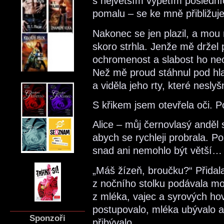
s největším vypětím poslední
pomalu – se ke mně přibližu
Nakonec se jen plazil, a mou 
skoro strhla. Jenže mě držel
ochromenost a slabost ho ne
Než mě proud stáhnul pod hla
a viděla jeho rty, které nesl
S křikem jsem otevřela oči. P
Alice – můj černovlasý anděl 
abych se rychleji probrala. P
snad ani nemohlo být větší…
„Máš žízeň, broučku?“ Přidal
z nočního stolku podávala mo
z mléka, vajec a syrových hov
postupovalo, mléka ubývalo a
Sponzoři
přibývalo.