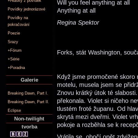
+Hlášky z povídek
Will you feel anything at all
Povídky jednorázové
Anything at all
Povídky na
Regina Spektor
pokračování
Poezie
Srazy
+Fórum
Forks, stát Washington, souč
+Série
+Poradna
Když jsme promočené skoro n
Galerie
motelu, musela jsem se přidrž
Znovu krátký útok té slabosti.
Breaking Dawn, Part I.
překonala. Violet si ničeho n
Breaking Dawn, Part II.
tlustém froté županu. Od hla
Eclipse
skrytá mezi dveřmi. Violet v
Non-twilight
pokoje a rozběhla se k recep
tvorba
Vrátila se, obočí opět zdviž