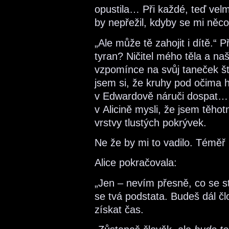
opustila… Při každé, teď velm
by nepřežil, kdyby se mi něc
„Ale může tě zahojit i dítě.“ 
tyran? Ničitel mého těla a n
vzpomínce na svůj taneček št
jsem si, že kruhy pod očima 
v Edwardově náruči dospat… 
v Alicině mysli, že jsem těho
vrstvy tlustých pokrývek.
Ne že by mi to vadilo. Téměř 
Alice pokračovala:
„Jen – nevím přesně, co se s
se tvá podstata. Budeš dál čl
získat čas.