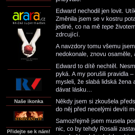
Edward nechodil jen lovit. Ut
Změnila jsem se v kostru pota
jediné, co na mě
tepe
životem
zdrcující.
A navzdory tomu všemu jsem 
nedokonale, znovu osaměle, a
Edward to dítě nechtěl. Nesmí
pyká. A my porušili pravidla 
mysleli, že slabá lidská žena
dávat lásku…
Někdy jsem si zkoušela předst
Naše ikonka
do něj před necelými devíti mě
Samozřejmě jsem musela pomi
nic, co by tehdy Rosalii zastav
Přidejte se k nám!