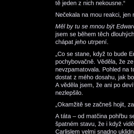
tě jeden z nich nekousne.“
Nečekala na mou reakci, jen 
Měl by tu se mnou být Edwar
jsem se během těch dlouhých
chápat
jeho
utrpení.
„Co se stane, když to bude Ed
pochybovačně. Věděla, že ze 
nevzpamatovala. Pohled na to, 
dostat z mého dosahu, jak boj
A věděla jsem, že ani po devít
nezlepšilo.
„Okamžitě se začneš hojit, za
A táta – od matčina pohřbu se
špatném stavu, že i když vid
Carlislem velmi snadno uklid