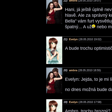
22)
ambra
(28.05.2010 19:07)
Hani, já ještě úplně ne
hlavě. Ale za správný k
Bella" vám furt vysvětlu
špatný... A už
nebo mě
21)
Evelyn
(28.05.2010 19:02)
A bude trochu optimisti
20)
ambra
(28.05.2010 18:55)
Evelyn: Jejda, to je mi 
no dnes možná bude dal
19)
Evelyn
(28.05.2010 17:58)
Ambro, trochu hrozný? N