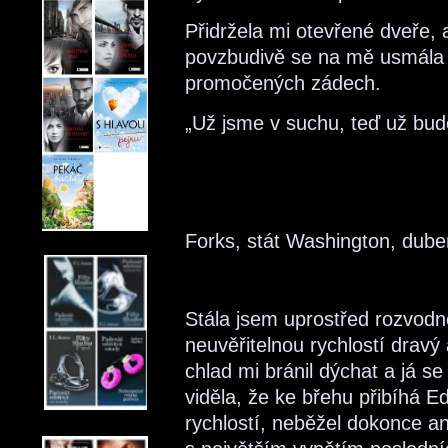
Přidržela mi otevřené dveře,
povzbudivě se na mě usmála a
promočených zádech.
„Už jsme v suchu, teď už bud
Forks, stát Washington, dub
Stála jsem uprostřed rozvodn
neuvěřitelnou rychlostí dravý
chlad mi bránil dýchat a já s
viděla, že ke břehu přibíhá 
rychlostí, neběžel dokonce ani