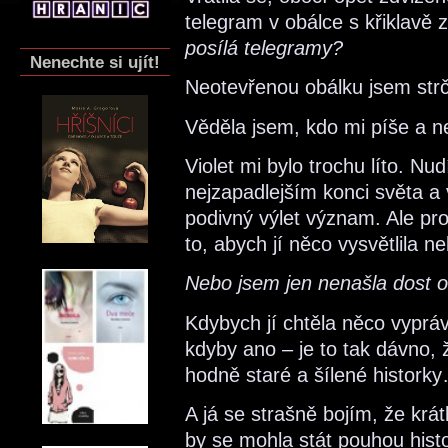
telegram v obálce s křiklavě
posílá telegramy?
Nenechte si ujít!
Neotevřenou obálku jsem str
Věděla jsem, kdo mi píše a nej
Violet mi bylo trochu líto. N
nejzapadlejším konci světa a 
podivný výlet význam. Ale pro
to, abych jí něco vysvětlila n
Nebo jsem jen nenašla dost 
Kdybych jí chtěla něco vypráv
kdyby ano – je to tak dávno, 
hodně staré a šílené histork
A já se strašně bojím, že krát
by se mohla stát pouhou his