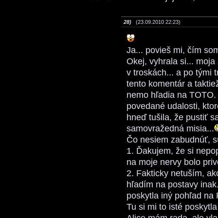
28)
(23.09.2010 22:23)
Ja... povieš mi, čím som
Okej, vyhrala si... moja
v troskách... a po tými 
tento komentár a taktie
nemo hľadia na TOTO. A 
povedané udalosti, ktoré
hneď tušila, že pustiť s
samovražedná misia...
Čo nesiem zabudnúť, sú
1. Ďakujem, že si nepop
na moje nervy bolo priv
2. Fakticky netuším, ak
hľadím na postavy inak
poskytla iný pohľad na
Tu si mi to isté poskytla 
Alice mám rada, ale vl