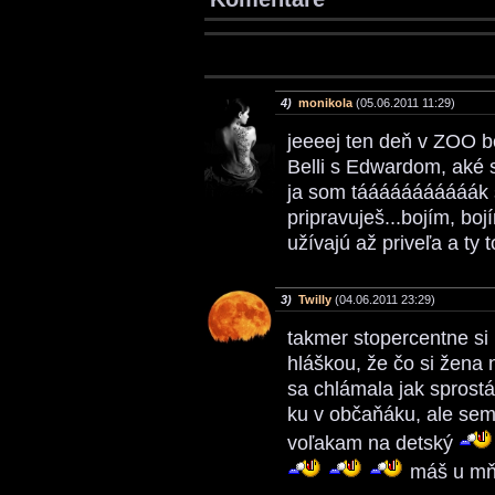
4)
monikola
(05.06.2011 11:29)
jeeeej ten deň v ZOO bo
Belli s Edwardom, aké s
ja som tááááááááááák 
pripravuješ...bojím, boj
užívajú až priveľa a ty
3)
Twilly
(04.06.2011 23:29)
takmer stopercentne si
hláškou, že čo si žena
sa chlámala jak sprost
ku v občaňáku, ale sem-
voľakam na detský
máš u mňa