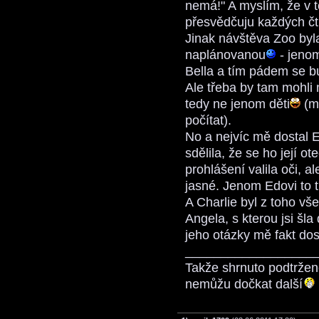
nemá!" A myslím, že v 
přesvědčuju každých čt
Jinak návštěva Zoo byl
naplánovanou
- jenom
Bella a tím pádem se b
Ale třeba by tam mohli 
tedy ne jenom děti
(me
počítat).
No a nejvíc mě dostal 
sdělila, že se ho její ot
prohlášení valila oči, al
jasné. Jenom Edovi to t
A Charlie byl z toho vš
Angela, s kterou jsi šla
jeho otázky mě fakt dos
__________________
Takže shrnuto podtrženo
nemůžu dočkat další