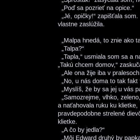
„Poď sa pozrieť na opice.“
„Jé, opičky!“ zapišťala som. 
vlastne zaslúžila.
„Malpa hnedá, to znie ako ta
„Talpa?“
„Tapla,“ usmiala som sa a na
„Takú chcem domov,“ zaskuč
„Ale ona žije iba v pralesoch
„No, u nás doma to tak fakt 
„Myslíš, že by sa jej u vás p
„Samozrejme, vlhko, zeleno,
a naťahovala ruku ku klietke,
pravdepodobne strelené dievča
klietke.
„A čo by jedla?“
„Môj Edward druhý by papkal