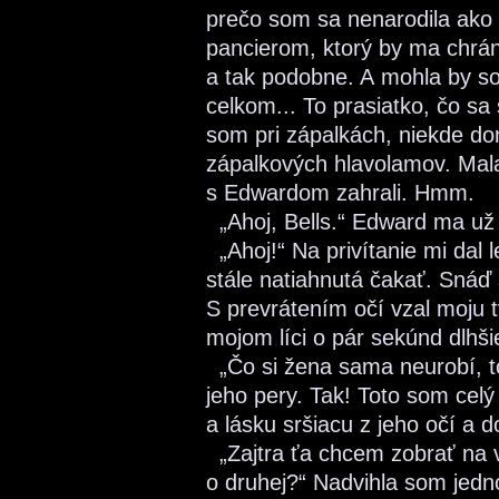
prečo som sa nenarodila ak
pancierom, ktorý by ma chrán
a tak podobne. A mohla by som
celkom... To prasiatko, čo sa
som pri zápalkách, niekde d
zápalkových hlavolamov. Mala
s Edwardom zahrali. Hmm.
„Ahoj, Bells.“ Edward ma už 
„Ahoj!“ Na privítanie mi dal 
stále natiahnutá čakať. Snáď s
S prevrátením očí vzal moju t
mojom líci o pár sekúnd dlhši
„Čo si žena sama neurobí, to
jeho pery. Tak! Toto som celý 
a lásku sršiacu z jeho očí a d
„Zajtra ťa chcem zobrať na 
o druhej?“ Nadvihla som jedn