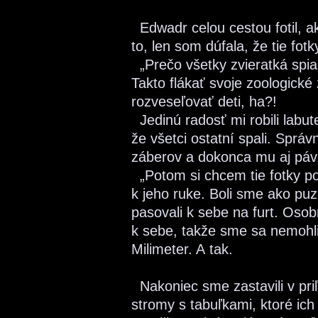
Edwadr celou cestou fotil, ak
to, len som dúfala, že tie fot
„Prečo všetky zvieratká spia
Takto flákať svoje zoologické
rozveseľovať deti, ha?!
Jedinú radosť mi robili labute
že všetci ostatní spali. Sprá
záberov a dokonca mu aj páv 
„Potom si chcem tie fotky po
k jeho ruke. Boli sme ako puz
pasovali k sebe na furt. Os
k sebe, takže sme sa nemohli
Milimeter. A tak.
Nakoniec sme zastavili v pri
stromy s tabuľkami, ktoré ich 