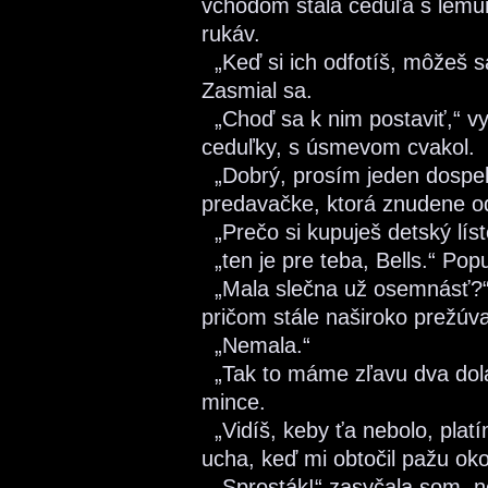
vchodom stála ceduľa s lem
rukáv.
„Keď si ich odfotíš, môžeš sa
Zasmial sa.
„Choď sa k nim postaviť,“ v
ceduľky, s úsmevom cvakol.
„Dobrý, prosím jeden dospelý
predavačke, ktorá znudene odt
„Prečo si kupuješ detský lís
„ten je pre teba, Bells.“ Pop
„Mala slečna už osemnásť?“
pričom stále naširoko prežúv
„Nemala.“
„Tak to máme zľavu dva dolár
mince.
„Vidíš, keby ťa nebolo, platí
ucha, keď mi obtočil pažu oko
„Sprosták!“ zasyčala som, no