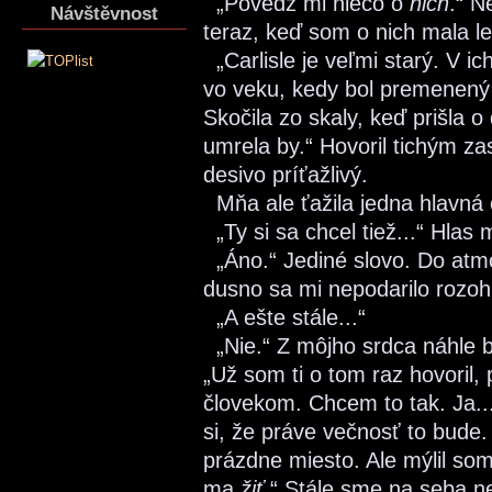
„Povedz mi niečo o
nich
.“ N
Návštěvnost
teraz, keď som o nich mala le
„Carlisle je veľmi starý. V i
vo veku, kedy bol premenený 
Skočila zo skaly, keď prišla o
umrela by.“ Hovoril tichým zas
desivo príťažlivý.
Mňa ale ťažila jedna hlavná 
„Ty si sa chcel tiež...“ Hlas m
„Áno.“ Jediné slovo. Do atmo
dusno sa mi nepodarilo rozoh
„A ešte stále...“
„Nie.“ Z môjho srdca náhle 
„Už som ti o tom raz hovoril
človekom. Chcem to tak. Ja..
si, že práve večnosť to bude.
prázdne miesto. Ale mýlil som 
ma
žiť
.“ Stále sme na seba ne