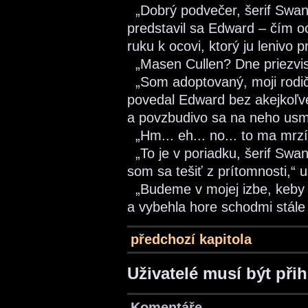
„Dobrý podvečer, šerif Swan
predstavil sa Edward – čím oc
ruku k ocovi, ktorý ju lenivo pri
„Masen Cullen? Dne priezvi
„Som adoptovaný, moji rodiči
povedal Edward bez akejkoľv
a povzbudivo sa na neho usm
„Hm... eh... no... to ma mrzí
„To je v poriadku, šerif Swan
som sa tešiť z prítomnosti,“ 
„Budeme v mojej izbe, keby s
a vybehla hore schodmi stále 
předchozí kapitola
Uživatelé musí být při
Komentáře