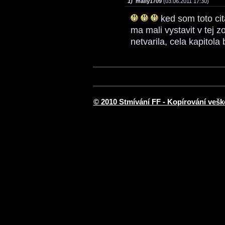
1)
maily1709
(03.06.2011 17:30)
ked som toto cit
ma mali vystavit v tej 
netvarila, cela kapitola
© 2010 Stmívání FF - Kopírování vešk