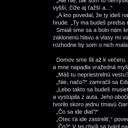
„Ale nie, tak som to nemyslel
vyšší, číže aj ťažší a...“
„A kto povedal, že ty ideš n
hrude. „Ty ma budeš predsa 
Smiali sme sa a bolo nám kr
zaklonenú hlavu a vlasy mi via
rozhodne by som o nich mala
Domov sme šli až k večeru. 
a mne napadla vražedná myšl
„Máš tu nepriestrelnú vestu?
„Nie, načo?“ zamračil sa Ed
„Lebo takto sa budeš musie
a vystúpila z auta. Jeho oboč
tvorilo skoro jednu tmavú čiar
„Čo sa ide diať?“
„Otec ťa ide zastreliť,“ pov
„Čo?“ V tej chvíli sa tváril 