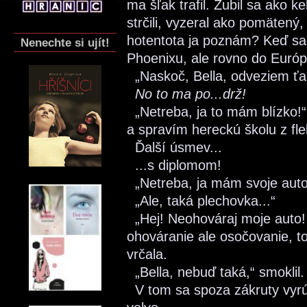
ma šľak trafil. Zubil sa ako 
strčili, vyzeral ako pomätený
hotentota ja poznám? Keď sa
Nenechte si ujít!
Phoenixu, ale rovno do Európ
„Naskoč, Bella, odveziem ťa 
No to ma po...drž!
„Netreba, ja to mám blízko!“
a spravím hereckú školu z fle
Ďalší úsmev...
...s diplomom!
„Netreba, ja mám svoje auto
„Ale, taká plechovka...“
„Hej! Neohováraj moje auto! 
ohováranie ale osočovanie, to
vrčala.
„Bella, nebuď taká,“ smoklil.
V tom sa spoza zákruty vyrút