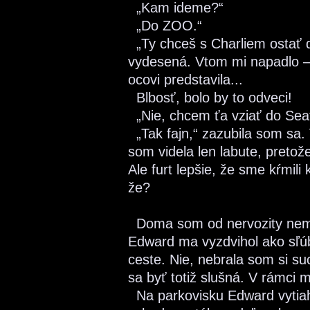
„Kam ideme?“
„Do ZOO.“
„Ty chceš s Charliem ostať 
vydesená. Vtom mi napadlo –
ocovi predstavila...
Blbosť, bolo by to odveci!
„Nie, chcem ťa vziať do Seattl
„Tak fajn,“ zazubila som sa.
som videla len labute, pretože
Ale furt lepšie, že sme kŕmili
že?
Doma som od nervozity nemoh
Edward ma vyzdvihol ako sľúb
ceste. Nie, nebrala som si su
sa byť totiž slušná. V rámci
Na parkovisku Edward vytiaho