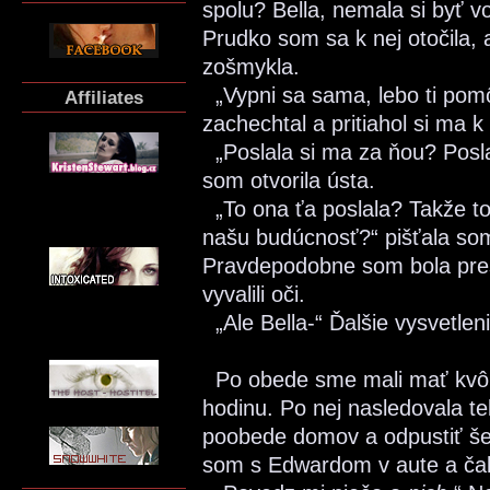
spolu? Bella, nemala si byť 
Prudko som sa k nej otočila
zošmykla.
„Vypni sa sama, lebo ti pomô
Affiliates
zachechtal a pritiahol si ma k
„Poslala si ma za ňou? Posla
som otvorila ústa.
„To ona ťa poslala? Takže to
našu budúcnosť?“ pišťala so
Pravdepodobne som bola pres
vyvalili oči.
„Ale Bella-“ Ďalšie vysvetleni
Po obede sme mali mať kvôli
hodinu. Po nej nasledovala te
poobede domov a odpustiť šes
som s Edwardom v aute a čak