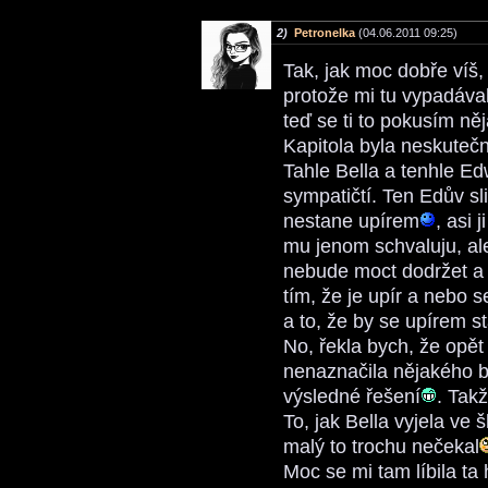
2)
Petronelka
(04.06.2011 09:25)
Tak, jak moc dobře víš, 
protože mi tu vypadával
teď se ti to pokusím ně
Kapitola byla neskuteč
Tahle Bella a tenhle Ed
sympatičtí. Ten Edův sl
nestane upírem
, asi 
mu jenom schvaluju, al
nebude moct dodržet a 
tím, že je upír a nebo s
a to, že by se upírem st
No, řekla bych, že opět 
nenaznačila nějakého bu
výsledné řešení
. Tak
To, jak Bella vyjela v
malý to trochu nečekal
Moc se mi tam líbila ta