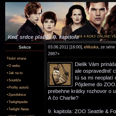
Keď srdce plače - 9. kapitola
Sekce
03.06.2011 [16:00],
eMuska
, ze série
2887×
Titulní strana
Dielik Vám priná
+O webu
ale ospravedlniť 
+Jak na to
tú sa mi neoplatí 
+Soutěže
Pôjdeme do ZOO,
+Profily autorů
prebehne krátky rozhovor o u
+Zpovědnice
A čo Charlie?
+Twilightpedie
+Twilight News
9. kapitola: ZOO Seattle & Fo