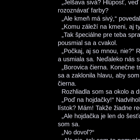
„Jelšava sivá? Hlúposť, veď 
rozoznávať farby?
„Ale kmeň má sivý,“ poveda
„Komu záleží na kmeni, aj ty 
„Tak špeciálne pre teba spr
pousmial sa a cvakol.
„Počkaj, aj so mnou, nie?“ 
a usmiala sa. Neďaleko nás st
„Borovica čierna. Konečne tra
sa a zaklonila hlavu, aby som
čierna.
Rozhliadla som sa okolo a d
„Poď na hojdačky!“ Nadvihol
lístok? Mám! Takže žiadne reč
„Ale hojdačka je len do šesťd
som sa.
„No dovoľ?“