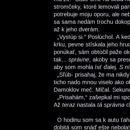
stromčeky, ktoré lemovali par
potrebuje moju oporu, ale n
sa sama nedám trochu dokopy.
až k jeho dverám.
„Vystúp si.“ Poslúchol. A keď
krku, pevne stískala jeho hru
ponúkať, sám obtočil paže oko
tak...
správne
, akoby sa pres
aby som mohla ísť ďalej.
S n
„Sľúb- prisahaj, že ma nikd
ticho nado mnou viselo ako 
Damoklov meč. Mlčal. Sekundy 
„Prisahám,“ zašepkal mi spol
Až
teraz
nastala
tá správna
ch
O hodinu som sa k autu ťaha
dobitá som snáď ešte nebola