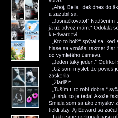
volvo.
„Ahoj, Bells, ideš dnes do šk
a zazubil sa.
„Jasnačkovato!“ Nadšením so
ja už odvoz mám.“ Odolala s
k Edwardovi.
„Kto to bol?“ spýtal sa, keď
hlase sa vznášal takmer žiarl
od vymletého úsmevu.
„Jeden taký jeden.“ Odfrkol s
„Už som myslel, že povieš je
zaškerila.
„Žiarliš!“
„Tuším ti to robí dobre,“ syč
„Hahá, to je teda! Akože fakt
Smiala som sa ako zmyslov z
tiekli slzy. Aj Edward sa zač
Takto sme prekonali našu ofi