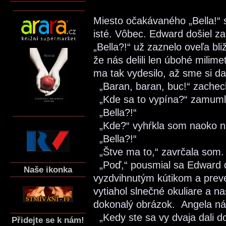
Miesto očakávaného „Bella!“ s
isté. Vôbec. Edward došiel z
„Bella?!“ už zaznelo oveľa bli
že nás delili len úbohé milim
ma tak vydesilo, až sme si da
„Baran, baran, buc!“ zachec
„Kde sa to vypína?“ zamuml
„Bella?!“
„Kde?“ vyhŕkla som naoko n
„Bella?!“
„Štve ma to,“ zavrčala som.
„Poď,“ pousmial sa Edward
Naše ikonka
vyzdvihnutým kútikom a preve
vytiahol slnečné okuliare a nas
dokonalý obrázok. Angela ná
„Kedy ste sa vy dvaja dali 
Přidejte se k nám!