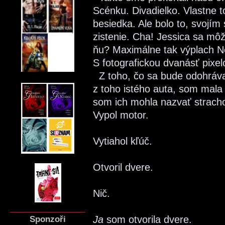
Scénku. Divadielko. Vlastne to
besiedka. Ale bolo to, svoj
zistenie. Cha! Jessica sa môže
ňu? Maximálne tak výplach Ne
S fotografickou dvanásť pixe
Z toho, čo sa bude odohráva
z toho istého auta, som mala
som ich mohla nazvať strach
Vypol motor.
Vytiahol kľúč.
Otvoril dvere.
Nič.
Sponzoři
Ja
som otvorila dvere.