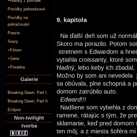
+Hlášky z povídek
Povídky jednorázové
Povídky na
9. kapitola
pokračování
Poezie
Na ďalší deň som už normáln
Srazy
Skoro ma porazilo. Potom som
+Fórum
stretnem s Edwardom a hneď 
+Série
vytiahla croissanty, ktoré s
hladný, lebo keby ich zbadal
+Poradna
Možno by som ani nevedela j
Galerie
sa obúvala, plne schopná a p
domom zatrúbilo auto.
Breaking Dawn, Part I.
Edward!!!
Breaking Dawn, Part II.
Nadšene som vybehla z dom
Eclipse
ramene, rátajúc s tým, že pr
Non-twilight
sklamanie, keď pred domom st
tvorba
ten môj, a z miesta šoféra m