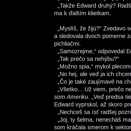
„Takže Edward druhý? Radšej 
ma k ďalším klietkam.
„Myslíš, že žijú?“ Zvedavo s
a sledovala dvoch pomerne za
pichliačmi.
„Samozrejme,“ odpovedal E
„Tak prečo sa nehýbu?“
„Možno spia,“ mykol plecom
„No hej, ale veď ja ich chcem
„Čo je také zaujímavé na ch
„Všetko... Už viem, prečo n
som Ameriku
. „Veď predsa ti
Edward vyprskol, až skoro pr
„Nechceš sa ísť radšej pozr
„Joj, ty šelma, nenecháš ma 
som kráčala smerom k sektor