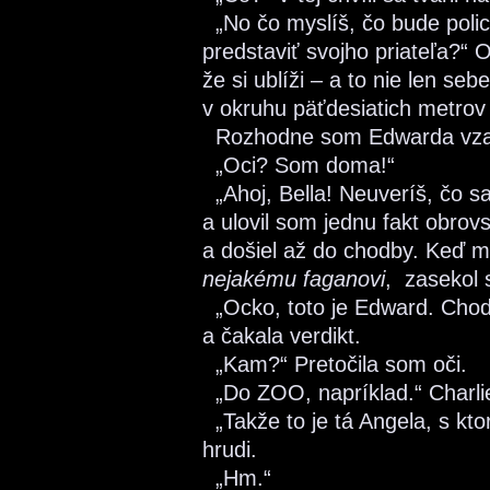
„No čo myslíš, čo bude polica
predstaviť svojho priateľa?“ 
že si ublíži – a to nie len seb
v okruhu päťdesiatich metrov
Rozhodne som Edwarda vzala
„Oci? Som doma!“
„Ahoj, Bella! Neuveríš, čo sa
a ulovil som jednu fakt obrov
a došiel až do chodby. Keď m
nejakému faganovi
, zasekol 
„Ocko, toto je Edward. Chod
a čakala verdikt.
„Kam?“ Pretočila som oči.
„Do ZOO, napríklad.“ Charlie
„Takže to je tá Angela, s ktor
hrudi.
„Hm.“