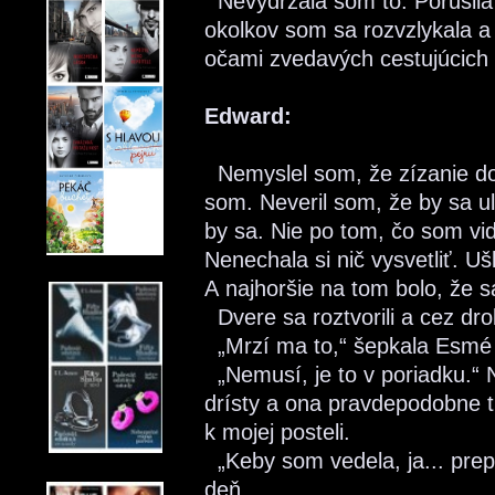
Nevydržala som to. Porušila
okolkov som sa rozvzlykala a 
očami zvedavých cestujúcich a
Edward:
Nemyslel som, že zízanie do
som. Neveril som, že by sa uľ
by sa. Nie po tom, čo som vid
Nenechala si nič vysvetliť. Uš
A najhoršie na tom bolo, že sa
Dvere sa roztvorili a cez dro
„Mrzí ma to,“ šepkala Esmé a
„Nemusí, je to v poriadku.“ N
drísty a ona pravdepodobne ti
k mojej posteli.
„Keby som vedela, ja... prep
deň.