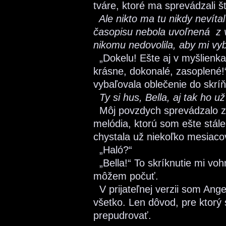
tváre, ktoré ma sprevádzali 
Ale nikto ma tu nikdy nevíta
časopisu nebola uvoľnená z 
nikomu nedovolila, aby mi vyb
„Dokelu! Ešte aj v myšlienk
krásne, dokonalé, zasoplené!
vybaľovala oblečenie do skrí
Ty si hus, Bella, aj tak ho u
Môj povzdych sprevádzalo z
melódia, ktorú som ešte stál
chystala už niekoľko mesiaco
„Haló?“
„Bella!“ To skríknutie mi voh
môžem počuť.
V prijateľnej verzii som Ange
všetko. Len dôvod, pre ktorý
prepudrovať.