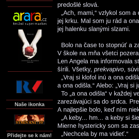
predošlé slová.
„Ach, mami,“ vzlykol som a ot
jej krku. Mal som ju rád a o
jej halenku slanými slzami.
Bolo na čase to stopnúť a zač
V škole na mňa všetci pozera
Len Angela ma informovala st
šírili. Všetky,
prekvapivo
, súv
„Vraj si klofol inú a ona odišl
a ona odišla.“ Alebo: „Vraj si 
To „a ona odišla“ v každej ve
zarezávajúci sa do srdca. Pre
Naše ikonka
A najlepšie bolo, keď ním nie
„A keby... hm... a keby si ši
Mierne hystericky som sa zas
„Nechcela by ma vidieť.“
Přidejte se k nám!