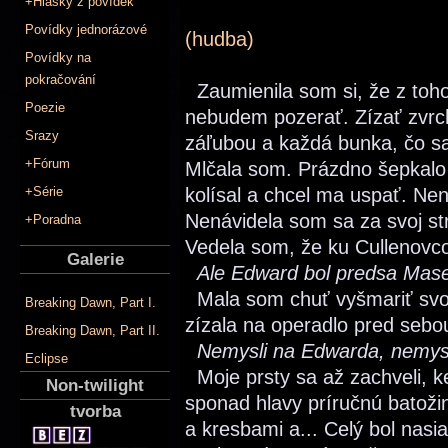
+Hlášky z povídek
Povídky jednorázové
(hudba)
Povídky na
pokračování
Zaumienila som si, že z toh
Poezie
nebudem pozerať. Zízať zvrc
Srazy
záľubou a každá bunka, čo sa
+Fórum
Mlčala som. Prázdno šepkalo
+Série
kolísal a chcel ma uspať. Nen
Nenávidela som sa za svoj st
+Poradna
Vedela som, že ku Cullenovco
Galerie
Ale Edward bol predsa Mase
Mala som chuť vyšmariť svo
Breaking Dawn, Part I.
zízala na operadlo pred sebo
Breaking Dawn, Part II.
Nemysli na Edwarda, nemysl
Eclipse
Moje prsty sa až zachveli, ke
Non-twilight
sponad hlavy príručnú batožin
tvorba
a kresbami a... Celý bol nasi