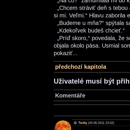
„Na čo?“ zamumlala mi do k
„Chcem stráviť deň s tebou 
si mi. Veľmi.“ Hlavu zaborila 
„Budeme u mňa?“ spýtala s
„Kdekoľvek budeš chcieť.“
„Príď skoro,“ povedala, že s
objala okolo pása. Usmial so
pokaziť...
předchozí kapitola
Uživatelé musí být při
Komentáře
3)
Twilly
(04.06.2011 23:02)