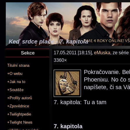
Keď srdce plače - 7. kapitola
Sekce
17.05.2011 [18:15],
eMuska
, ze série
3360×
Titulní strana
Pokračovanie. Bel
+O webu
Phoenixu. No čo s
+Jak na to
napíšete, či sa Vá
+Soutěže
+Profily autorů
7. kapitola: Tu a tam
+Zpovědnice
+Twilightpedie
+Twilight News
7. kapitola