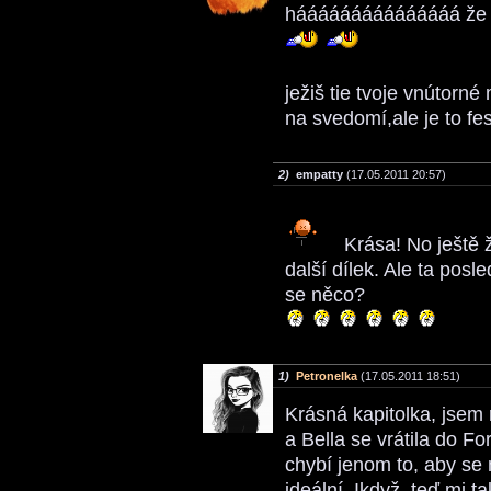
hááááááááááááááá že n
ježiš tie tvoje vnútorn
na svedomí,ale je to fes
2)
empatty
(17.05.2011 20:57)
Krása! No ještě ž
další dílek. Ale ta posl
se něco?
1)
Petronelka
(17.05.2011 18:51)
Krásná kapitolka, jsem 
a Bella se vrátila do F
chybí jenom to, aby se 
ideální. Ikdyž, teď mi t