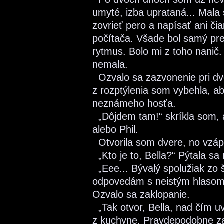
umyté, izba uprataná... Mala
zovrieť pero a napísať ani či
počítača. Všade bol samý pre
rytmus. Bolo mi z toho nanič
nemala.
Ozvalo sa zazvonenie pri dv
z rozptýlenia som vybehla, ab
neznámeho hosťa.
„Dôjdem tam!“ skríkla som, 
alebo Phil.
Otvorila som dvere, no vzáp
„Kto je to, Bella?“ Pýtala s
„Eee... Bývalý spolužiak zo š
odpovedám s neistým hlasom,
Ozvalo sa zaklopanie.
„Tak otvor, Bella, nad čím uv
z kuchyne. Pravdepodobne zas