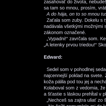
zasahovať do života, nebudeš 
sa tam so mnou, prosím, vráť
A do hája, on to so mnou tu
Zaťala som zuby. Dokelu s tý
nadávala všetkými možnými s
zákonom označené.
„Vypadni!“ zavrčala som. Ke
„A letenky prvou triedou!“ Sko
Edward:
Sedel som v pohodlnej sedač
najcennejší poklad na svete. 
koža pálila pod tou jej a nech
Kolaboval som z vedomia, že 
a šťastie s láskou prehĺtal v
„Nechceš sa zajtra uliať zo š