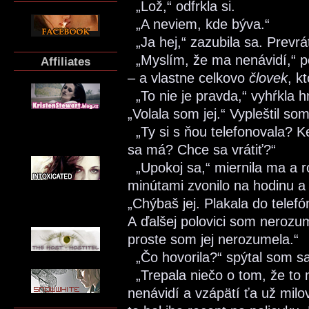
„Lož,“ odfrkla si.
„A neviem, kde býva.“
„Ja hej,“ zazubila sa. Prevrá
„Myslím, že ma nenávidí,“ po
Affiliates
– a vlastne celkovo
človek
, k
„To nie je pravda,“ vyhŕkla 
„Volala som jej.“ Vypleštil som
„Ty si s ňou telefonovala? K
sa má? Chce sa vrátiť?“
„Upokoj sa,“ miernila ma a ro
minútami zvonilo na hodinu a
„Chýbaš jej. Plakala do telefó
A ďalšej polovici som nerozum
proste som jej nerozumela.“
„Čo hovorila?“ spýtal som sa
„Trepala niečo o tom, že to n
nenávidí a vzápätí ťa už milo