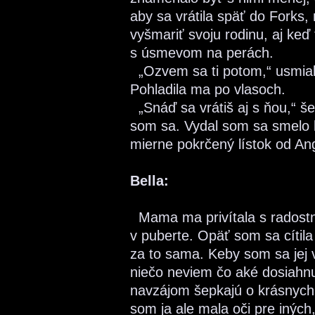
aby sa vrátila späť do Forks
vyšmariť svoju rodinu, aj keď 
s úsmevom na perách.
„Ozvem sa ti potom,“ usmial
Pohladila ma po vlasoch.
„Snáď sa vrátiš aj s ňou,“ še
som sa. Vydal som sa smelo k
mierne pokrčený lístok od Ang
Bella:
Mama ma privítala s radostn
v puberte. Opäť som sa cítil
za to sama. Keby som sa jej 
niečo neviem čo aké dosiahnuť
navzájom šepkajú o krásnych 
som ja ale mala oči pre iných,