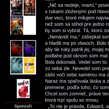
„Nič sa nedeje, mami,“ poved
s rukami zloženými pod hlavo
dve veci, ktoré milujem najvia
než som sa stihol pre jedno r
by som si vybral. Tá, ktorú
s
„Nenávidí ma,“ zašepkal som 
a hladili ma po vlasoch. Bolo
aby tie ruky patrili
jej
, mojej 
podlahe pod oknom som mal p
Bola dokonalá. Vedel som to. 
zo seba zle. Nevedel som pres
zášti voči sebe samému ma úp
Naraz ma spaľovala láska a zo
premene, podľa toho, čo som 
Chcel som zomrieť, práve ter
ktorá trpí spolu so mnou.
Sponzoři
„To nie je pravda, Edward, a