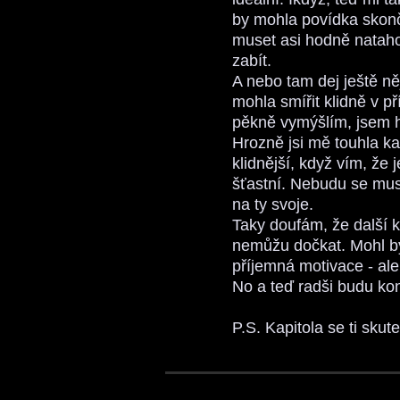
by mohla povídka skonč
muset asi hodně natahov
zabít.
A nebo tam dej ještě ně
mohla smířit klidně v př
pěkně vymýšlím, jsem hr
Hrozně jsi mě touhla ka
klidnější, když vím, že
šťastní. Nebudu se muse
na ty svoje.
Taky doufám, že další ka
nemůžu dočkat. Mohl by
příjemná motivace - ale
No a teď radši budu ko
P.S. Kapitola se ti sk