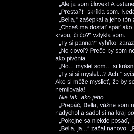
„Ale ja som človek! A ostanem
„Prestaň!“ skríkla som. Neda
„Bella,“ zašepkal a jeho tón 
„Chceš ma dostať späť ako i
krvou, či čo?“ vzlykla som.
„Ty si panna?“ vyhŕkol zara
„No dovoľ? Prečo by som ne
ako pivónia.
„No... myslel som... si krásne
„Ty si si myslel...? Ach!“ sy
Ako si môže myslieť, že by s
nemilovala!
Nie tak, ako jeho...
„Prepáč, Bella, vážne som ne
nadýchol a sadol si na kraj po
„Pokojne sa niekde posaď,“ 
„Bella, ja...“ začal nanovo. 