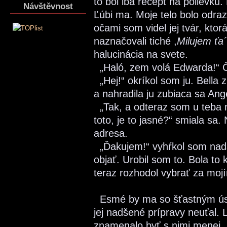
to bol iba recept na polievk
Návštěvnost
Ľúbi ma. Moje telo bolo odraz
očami som videl jej tvár, ktor
naznačovali tiché ,
Milujem ťa´
halucinácia na svete.
„Haló, zem volá Edwarda!“ Či
„Hej!“ okríkol som ju. Bella 
a nahradila ju zubiaca sa Ange
„Tak, a odteraz som u teba 
toto, je to jasné?“ smiala sa.
adresa.
„Ďakujem!“ vyhŕkol som nadš
objať. Urobil som to. Bola to
teraz rozhodol vybrať za moj
Esmé by ma so šťastným úsm
jej nadšené prípravy neuťal. L
znamenalo byť s nimi menej, 