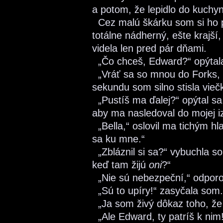
a potom, že lepidlo do kuchyn
Cez malú škárku som si ho pr
totálne nádherný, ešte krajš
videla len pred pár dňami.
„Čo chceš, Edward?“ opýta
„Vráť sa so mnou do Forks, 
sekundu som silno stisla vieč
„Pustíš ma ďalej?“ opýtal sa
aby ma nasledoval do mojej i
„Bella,“ oslovil ma tichým hl
sa ku mne.“
„Zbláznil si sa?“ vybuchla so
keď tam žijú
oni
?“
„Nie sú nebezpeční,“ odporo
„Sú to upíry!“ zasyčala som.
„Ja som živý dôkaz toho, že 
„Ale Edward, ty patríš k nim!