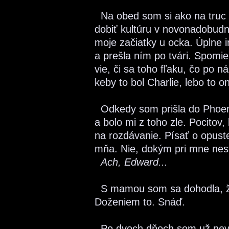
Na obed som si ako na truc v
dobiť kultúru v novonadobudn
moje začiatky u ocka. Úplne 
a prešla ním po tvári. Spomi
vie, či sa toho fľaku, čo po n
keby to bol Charlie, lebo to on
Odkedy som prišla do Phoeni
a bolo mi z toho zle. Pocitov
na rozdávanie. Písať o opust
mňa. Nie, dokým pri mne nes
Ach, Edward...
S mamou som sa dohodla, že
Doženiem to. Snáď.
Po dvoch dňoch som už nevede