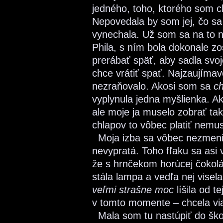
jedného, toho, ktorého som c
Nepovedala by som jej, čo sa 
vynechala. Už som sa na to ne
Phila, s ním bola dokonale z
prerábať späť, aby sadla svoj
chce vrátiť spať. Najzaujímav
nezraňovalo. Akosi som sa
c
vyplynula jedna myšlienka. Ak
ale moje ja muselo zobrať tak
chlapov to vôbec platiť nemus
Moja izba sa vôbec nezmenila.
nevypratá. Toho fľaku sa asi
že s hrnčekom horúcej čokolá
stála lampa a vedľa nej visel
veľmi strašne moc
líšila od t
v tomto momente – chcela vi
Mala som tu nastúpiť do škol