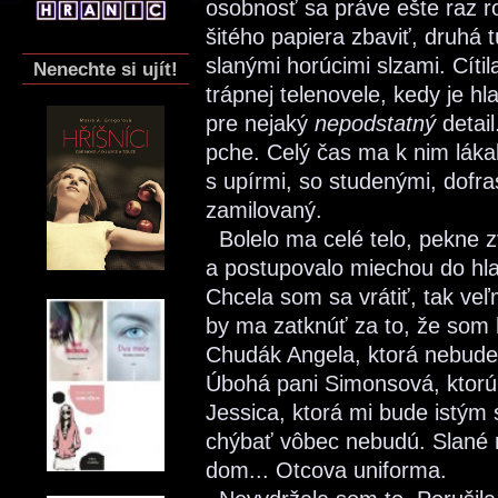
osobnosť sa práve ešte raz ro
šitého papiera zbaviť, druhá tú
slanými horúcimi slzami. Cíti
Nenechte si ujít!
trápnej telenovele, kedy je h
pre nejaký
nepodstatný
detai
pche. Celý čas ma k nim lákal
s upírmi, so studenými, dofra
zamilovaný.
Bolelo ma celé telo, pekne z
a postupovalo miechou do hla
Chcela som sa vrátiť, tak veľ
by ma zatknúť za to, že som 
Chudák Angela, ktorá nebude
Úbohá pani Simonsová, ktorú 
Jessica, ktorá mi bude istým 
chýbať vôbec nebudú. Slané r
dom... Otcova uniforma.