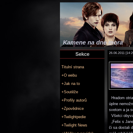
Kamene na dne mora
Sekce
26.06.2011 [14:2
Titulní strana
+O webu
+Jak na to
+Soutěže
Hradom otrias
+Profily autorů
úplne nemožné
+Zpovědnice
svetom a ja s
Všetci obyvat
+Twilightpedie
„Felix s Jane
+Twilight News
či sa dostali 