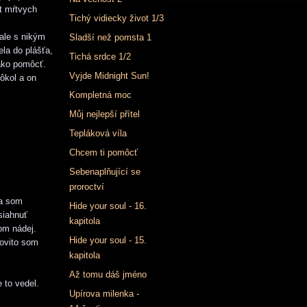
t mŕtvych
Tichý vidiecky život 1/3
 ale s nikým
Sladší než pomsta 1
ela do plášťa,
Tichá srdce 1/2
ako pomôcť.
Vyjde Midnight Sun!
ôkol a on
Kompletná moc
Můj nejlepší přítel
Tepláková víla
Chcem ti pomôcť
Sebenaplňující se
proroctví
ja som
Hide your soul - 16.
siahnuť
kapitola
om nádej.
Hide your soul - 15.
rovito som
kapitola
Až tomu dáš jméno
 to vedel.
Upírova milenka -