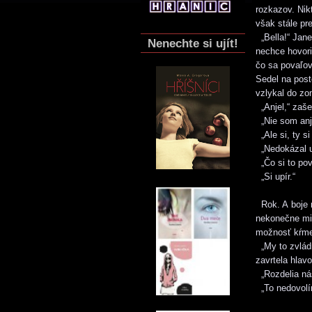
rozkazov. Nik
však stále pr
„Bella!“ Jane
Nenechte si ujít!
nechce hovori
čo sa povaľov
Sedel na post
vzlykal do zo
„Anjel,“ zaše
„Nie som anje
„Ale si, ty si
„Nedokázal uc
„Čo si to pov
„Si upír.“
Rok. A boje n
nekonečne mil
možnosť kŕmen
„My to zvládn
zavrtela hlavo
„Rozdelia ná
„To nedovolím