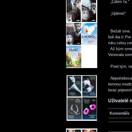
„Ľúbim ťa.“
„Ujdime!“
Bežali sme. S
boli iba tí
Pre
ruku celou ce
Až kým sme ne
Venovala som 
Pred tým, než
Nepotrebovali
temnou modrou
teraz pripomí
Uživatelé 
Komentáře