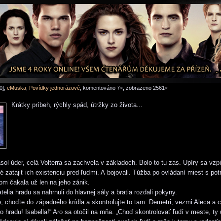
0],
eMuska
,
Povídky jednorázové
, komentováno 7×, zobrazeno 2561×
Krátky príbeh, rýchly spád, útržky zo života...
ol úder, celá Volterra sa zachvela v základoch. Bolo to tu zas. Upíry sa vzpie
 zatajiť ich existenciu pred ľuďmi. A bojovali. Túžba po ovládaní miest s po
om čakala už len na jeho zánik.
elia hradu sa nahrnuli do hlavnej sály a bratia rozdali pokyny.
, choďte do západného krídla a skontrolujte to tam. Demetri, vezmi Aleca a c
do hradu! Isabella!“ Aro sa otočil na mňa. „Choď skontrolovať ľudí v meste, ty 