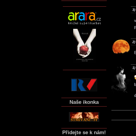
3)
p
2)
1)
b
Naše ikonka
Přidejte se k nám!