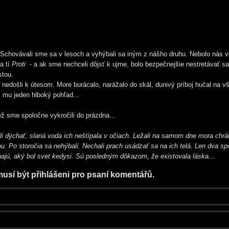
chovávali sme sa v lesoch a vyhýbali sa iným z nášho druhu. Nebolo nás v
a tí
Proti
- a ak sme nechceli dôjsť k ujme, bolo bezpečnejšie nestretávať sa
stou.
došli k útesom. More burácalo, narážalo do skál, dunivý príboj hučal na vš
mu jeden hlboký pohľad...
 sme spoločne vykročili do prázdna...
 dýchať, slaná voda ich neštípala v očiach. Ležali na samom dne mora chrá
. Po storočia sa nehýbali. Nechali prach usádzať sa na ich telá. Len dva s
najú, aký bol svet kedysi. Sú posledným dôkazom, že existovala láska...
musí být přihlášeni pro psaní komentářů.