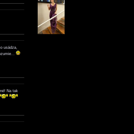
čo usádza,
rozumie...
né! Na tak