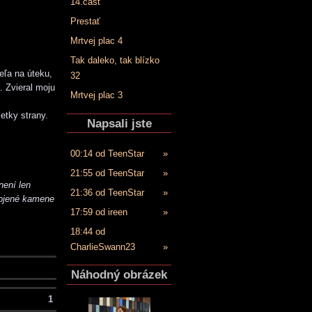
14.časť
Prestať
Mrtvej plac 4
Tak daleko, tak blízko
eľa na úteku,
32
. Zvieral moju
Mrtvej plac 3
etky strany.
Napsali jste
00:14 od TeenStar
»
21:55 od TeenStar
»
není len
21:36 od TeenStar
»
pojené kamene
17:59 od ireen
»
18:44 od
CharlieSwann23
»
Náhodný obrázek
1