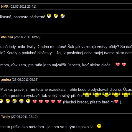
HMR
(02.07.2011 23:41)
Úžasné, naprosto nádherné
eMuska
(28.06.2011 18:55)
rahá lady, milá Twilly, žiadna metafora! Šak jak vznikajú vrstvy pôdy? Sa da
ie? Koraly a podobné blbôstky... Joj, v poslednej dobe mojej tvorbe nikto ne
ambra, ďakujem, pre mňa je to najväčší úspech, keď niekto plače...
ambra
(28.06.2011 09:38)
eMuška, právě jsi mě totálně rozsekala. Tohle budu prodýchávat dlouho. Úžas
além prostoru vystavět tak velký a silný příběh!
(Nechci brečet, přesto brečím
).
Twilly
(27.06.2011 22:12)
ne to prišlo ako metafora.. ja som sa s tým uspokojila..