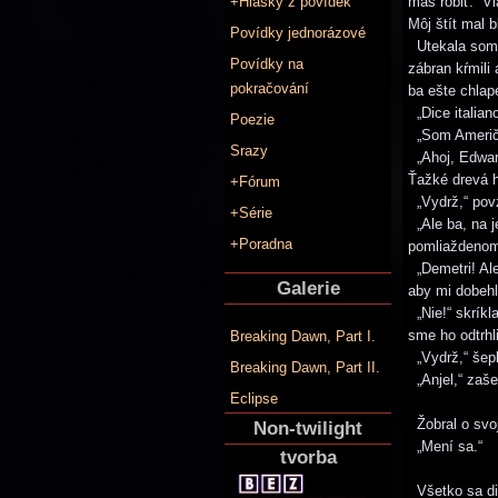
+Hlášky z povídek
máš robiť.“ V
Môj štít mal 
Povídky jednorázové
Utekala som v
Povídky na
zábran kŕmil
pokračování
ba ešte chlap
„Dice italian
Poezie
„Som Američa
Srazy
„Ahoj, Edward
Ťažké drevá h
+Fórum
„Vydrž,“ povz
+Série
„Ale ba, na j
+Poradna
pomliaždenom 
„Demetri! Ale
Galerie
aby mi dobehl
„Nie!“ skríkl
sme ho odtrhli
Breaking Dawn, Part I.
„Vydrž,“ šepl
Breaking Dawn, Part II.
„Anjel,“ zaš
Eclipse
Žobral o svoj
Non-twilight
„Mení sa.“
tvorba
Všetko sa dia