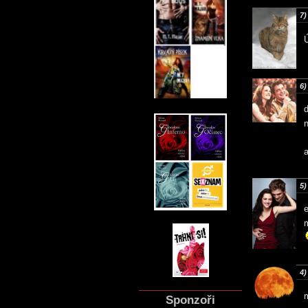
7)
6)
d
n
5)
m
4)
m
Sponzoři