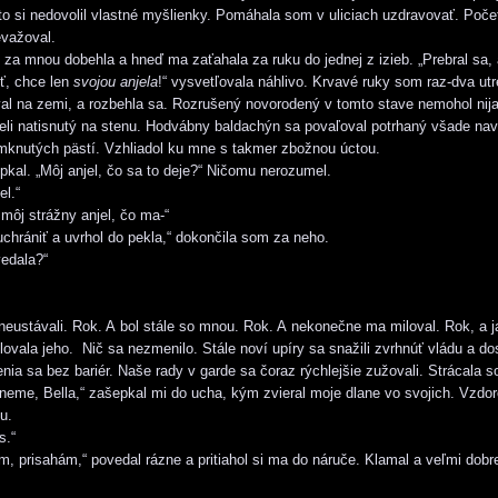
to si nedovolil vlastné myšlienky. Pomáhala som v uliciach uzdravovať. Poče
evažoval.
 za mnou dobehla a hneď ma zaťahala za ruku do jednej z izieb. „Prebral sa,
ť, chce len
svojou anjela
!“ vysvetľovala náhlivo. Krvavé ruky som raz-dva utr
al na zemi, a rozbehla sa. Rozrušený novorodený v tomto stave nemohol nij
eli natisnutý na stenu. Hodvábny baldachýn sa povaľoval potrhaný všade nav
mknutých pästí. Vzhliadol ku mne s takmer zbožnou úctou.
pkal. „Môj anjel, čo sa to deje?“ Ničomu nerozumel.
l.“
 môj strážny anjel, čo ma-“
hrániť a uvrhol do pekla,“ dokončila som za neho.
edala?“
eustávali. Rok. A bol stále so mnou. Rok. A nekonečne ma miloval. Rok, a 
ovala jeho. Nič sa nezmenilo. Stále noví upíry sa snažili zvrhnúť vládu a do
ia sa bez bariér. Naše rady v garde sa čoraz rýchlejšie zužovali. Strácala s
eme, Bella,“ zašepkal mi do ucha, kým zvieral moje dlane vo svojich. Vzdo
u.
s.“
, prisahám,“ povedal rázne a pritiahol si ma do náruče. Klamal a veľmi dobre