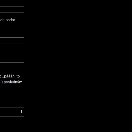
ich padať
c..páááni to
 Sú posledným
1