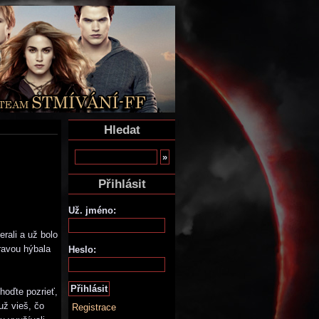
Hledat
Přihlásit
Už. jméno:
rali a už bolo
travou hýbala
Heslo:
hoďte pozrieť,
už vieš, čo
Registrace