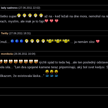
lady sadness
(27.06.2011 22:02)
všetko super
až na - keď ležali na dne mora, nemohol na n
rach, myslím, ale inak je to fajn
Twilly
(27.06.2011 18:31)
Emuš...
... ja nemám slov
monikola
(26.06.2011 16:04)
rýchli spád to teda hej...ale ten posledný odstave
ola sila... "Len dva spojené kamene teraz pripomínajú, aký bol svet kedysi.
dôkazom, že existovala láska..."