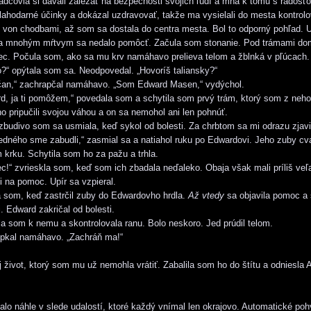
ládcovia si dávali záležať na bezpečnosti svojich ľudí a mňa k tomu s radosťo
blahodarné účinky a dokázal uzdravovať, takže ma vysielali do mesta kontrol
on chodbami, až som sa dostala do centra mesta. Bol to odporný pohľad. U
i a mnohým mŕtvym sa nedalo pomôcť. Začula som stonanie. Pod trámami do
ec. Počula som, ako sa mu krv namáhavo prelieva telom a žblnká v pľúcach.
o?“ opýtala som sa. Neodpovedal. „Hovoríš taliansky?“
n,“ zachrapčal namáhavo. „Som Edward Masen,“ vydýchol.
, ja ti pomôžem,“ povedala som a schytila som prvý trám, ktorý som z neho 
o pripučili svojou váhou a on sa nemohol ani len pohnúť.
budivo som sa usmiala, keď sykol od bolesti. Za chrbtom sa mi odrazu zjavil
edného sme zabudli,“ zasmial sa a natiahol ruku po Edwardovi. Jeho zuby cvak
krku. Schytila som ho za pažu a trhla.
c!“ zvrieskla som, keď som ich zbadala neďaleko. Obaja však mali príliš veľa
i na pomoc. Upír sa vzpieral.
a som, keď zastrčil zuby do Edwardovho hrdla.
Až vtedy
sa objavila pomoc a
. Edward zakričal od bolesti.
a som k nemu a skontrolovala ranu. Bolo neskoro. Jed prúdil telom.
epkal namáhavo. „Zachráň ma!“
 život, ktorý som mu už nemohla vrátiť. Zabalila som ho do štítu a odniesla A
lo náhle v slede udalostí, ktoré každý vnímal len okrajovo. Automatické poh