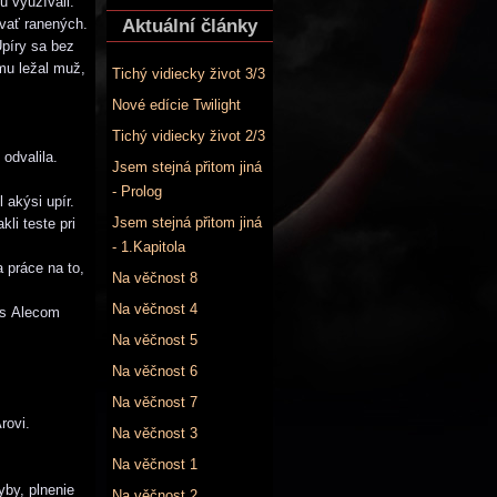
u využívali.
Aktuální články
ovať ranených.
píry sa bez
mu ležal muž,
Tichý vidiecky život 3/3
Nové edície Twilight
Tichý vidiecky život 2/3
odvalila.
Jsem stejná přitom jiná
- Prolog
 akýsi upír.
Jsem stejná přitom jiná
li teste pri
- 1.Kapitola
 práce na to,
Na věčnost 8
Na věčnost 4
 s Alecom
Na věčnost 5
Na věčnost 6
Na věčnost 7
rovi.
Na věčnost 3
Na věčnost 1
yby, plnenie
Na věčnost 2