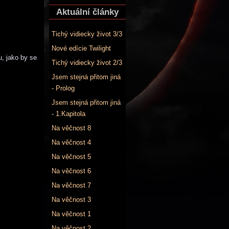
Aktuální články
Tichý vidiecky život 3/3
Nové edície Twilight
u, jako by se
Tichý vidiecky život 2/3
Jsem stejná přitom jiná
- Prolog
Jsem stejná přitom jiná
- 1.Kapitola
Na věčnost 8
Na věčnost 4
Na věčnost 5
Na věčnost 6
Na věčnost 7
Na věčnost 3
Na věčnost 1
Na věčnost 2