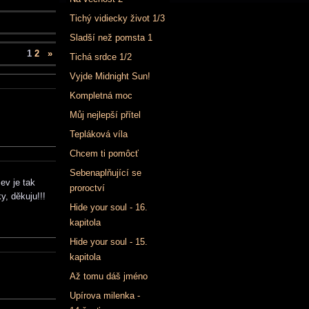
Tichý vidiecky život 1/3
Sladší než pomsta 1
1
2
»
Tichá srdce 1/2
Vyjde Midnight Sun!
Kompletná moc
Můj nejlepší přítel
Tepláková víla
Chcem ti pomôcť
Sebenaplňující se
ev je tak
proroctví
, děkuju!!!
Hide your soul - 16.
kapitola
Hide your soul - 15.
kapitola
Až tomu dáš jméno
Upírova milenka -