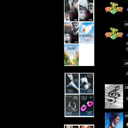
25
p
24
j
23
B
22