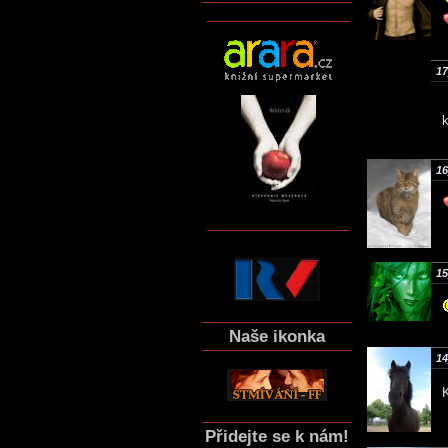
17
16
15
Naše ikonka
14
Přidejte se k nám!