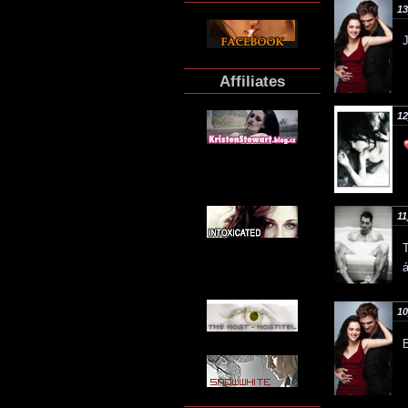
13
J
Affiliates
12
11
10