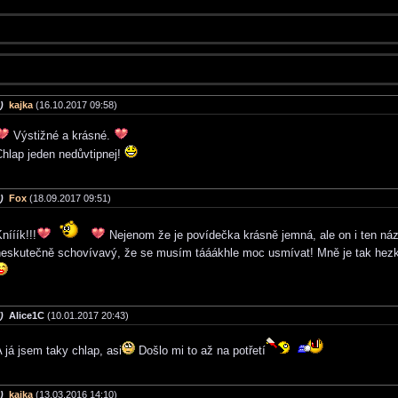
)
kajka
(16.10.2017 09:58)
Výstižné a krásné.
Chlap jeden nedůvtipnej!
)
Fox
(18.09.2017 09:51)
nííík!!!
Nejenom že je povídečka krásně jemná, ale on i ten náz
neskutečně schovívavý, že se musím tááákhle moc usmívat! Mně je tak hezky
)
Alice1C
(10.01.2017 20:43)
 já jsem taky chlap, asi
Došlo mi to až na potřetí
)
kajka
(13.03.2016 14:10)