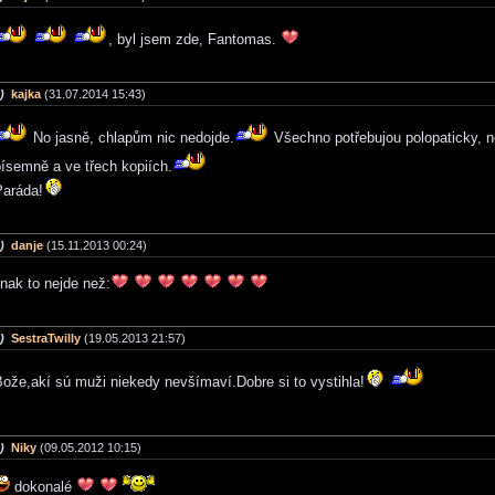
, byl jsem zde, Fantomas.
)
kajka
(31.07.2014 15:43)
No jasně, chlapům nic nedojde.
Všechno potřebujou polopaticky, n
ísemně a ve třech kopiích.
Paráda!
)
danje
(15.11.2013 00:24)
inak to nejde než:
)
SestraTwilly
(19.05.2013 21:57)
ože,akí sú muži niekedy nevšímaví.Dobre si to vystihla!
)
Niky
(09.05.2012 10:15)
dokonalé