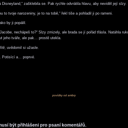
isneyland,“ zašklebila se. Pak rychle odvrátila hlavu, aby neviděl její slzy.
 to tvoje narozeniny, je to na tobě,“ řekl tiše a pohladil ji po rameni.
ako by ji popálil.
Jacobe, nechápeš to?“ Slzy zmizely, ale brada se jí pořád třásla. Natáhla ruk
ut jeho tváře, ale pak… prostě utekla.
ítě
, uvědomil si užasle.
í. Potisící a… poprvé.
povídky od ambry
musí být přihlášeni pro psaní komentářů.