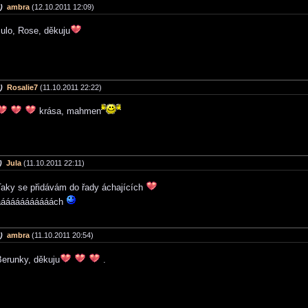
)
ambra
(12.10.2011 12:09)
ulo, Rose, děkuju
)
Rosalie7
(11.10.2011 22:22)
krása, mahmen
)
Jula
(11.10.2011 22:11)
Taky se přidávám do řady áchajících
áááááááááááách
)
ambra
(11.10.2011 20:54)
Berunky, děkuju
.