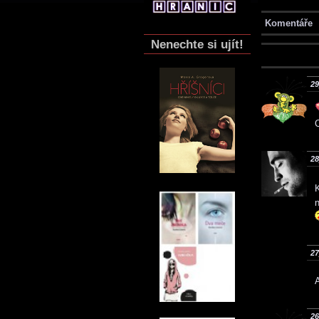
Komentáře
Nenechte si ujít!
29
28
K
27
A
26