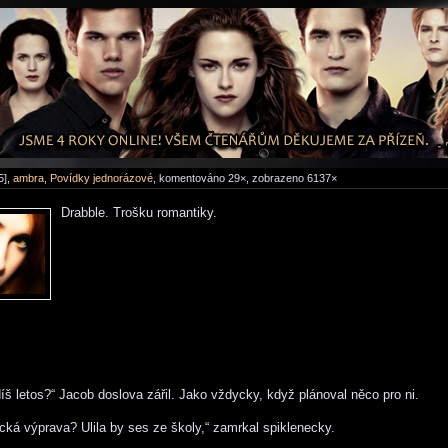
5],
ambra
,
Povídky jednorázové
, komentováno 29×, zobrazeno 6137×
Drabble. Trošku romantiky.
díš letos?“ Jacob doslova zářil. Jako vždycky, když plánoval něco pro ni.
cká výprava? Ulila by ses ze školy,“ zamrkal spiklenecky.