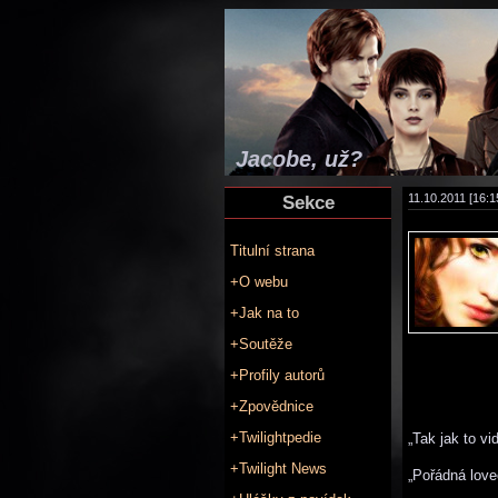
Jacobe, už?
Sekce
11.10.2011 [16:1
Titulní strana
+O webu
+Jak na to
+Soutěže
+Profily autorů
+Zpovědnice
+Twilightpedie
„Tak jak to vi
+Twilight News
„Pořádná love