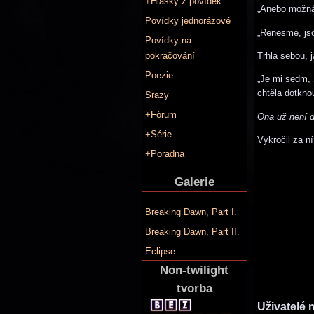
+Hlášky z povídek
„Anebo možná D
Povídky jednorázové
„Renesmé, jsou
Povídky na
Trhla sebou, j
pokračování
Poezie
„Je mi sedm, 
chtěla dotkno
Srazy
+Fórum
Ona už není d
+Série
Vykročil za n
+Poradna
Galerie
Breaking Dawn, Part I.
Breaking Dawn, Part II.
Eclipse
Non-twilight
tvorba
Uživatelé 