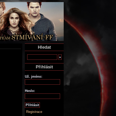
Hledat
Přihlásit
Už. jméno:
Heslo:
Registrace