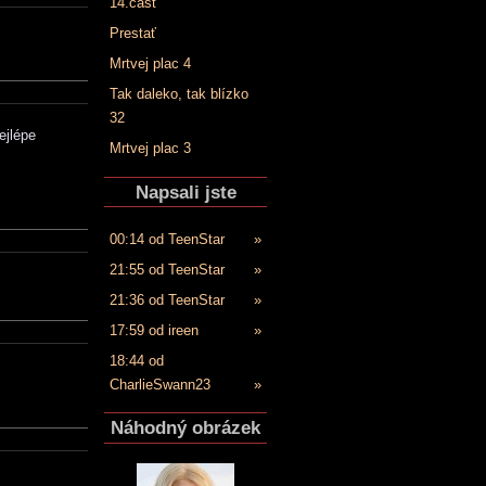
14.časť
Prestať
Mrtvej plac 4
Tak daleko, tak blízko
32
ejlépe
Mrtvej plac 3
Napsali jste
00:14 od TeenStar
»
21:55 od TeenStar
»
21:36 od TeenStar
»
17:59 od ireen
»
18:44 od
CharlieSwann23
»
Náhodný obrázek