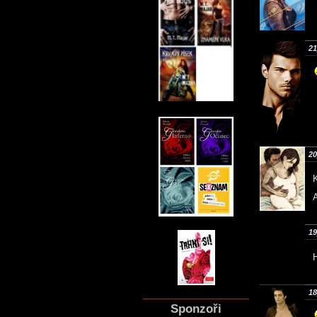
21
20
A
19
18
Sponzoři