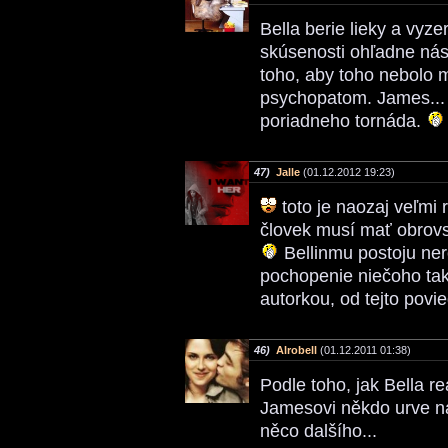
Bella berie lieky a vyz
skúsenosti ohľadne nási
toho, aby toho nebolo 
psychopatom. James... č
poriadneho tornáda.
47)
Jalle
(01.12.2012 19:23)
toto je naozaj veľmi r
človek musí mať obrovsk
Bellinmu postoju ner
pochopenie niečoho ta
autorkou, od tejto pov
46)
Alrobell
(01.12.2011 01:38)
Podle toho, jak Bella r
Jamesovi někdo urve na 
něco dalšího...