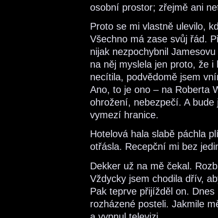
osobní prostor; zřejmě ani ne
Proto se mi vlastně ulevilo, 
Všechno má zase svůj řád. P
nijak nezpochybnil Jamesov
na něj myslela jen proto, že i
necítila, podvědomě jsem vní
Ano, to je ono – na Roberta 
ohrožení, nebezpečí. A bude 
vymezí hranice.
Hotelová hala slabě páchla p
otřásla. Recepční mi bez jedi
Dekker už na mě čekal. Rozbu
Vždycky jsem chodila dřív, ab
Pak teprve přijížděl on. Dnes 
rozházené posteli. Jakmile mě
a vypnul televizi.