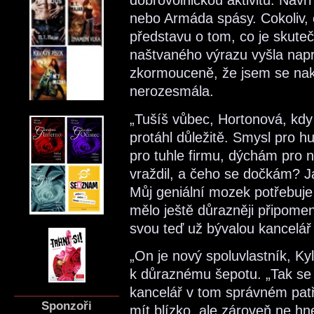
dobrovolnickou aktivitu. Navr
nebo Armáda spásy. Cokoliv, 
představu o tom, co je skute
naštvaného výrazu vyšla nap
zkormouceně, že jsem se nak
nerozesmála.
„Tušíš vůbec, Hortonová, kdy
protáhl důležitě. Smysl pro hu
pro tuhle firmu, dýchám pro ni
vraždil, a čeho se dočkám? 
Můj geniální mozek potřebuje
mělo ještě důrazněji připome
svou teď už bývalou kancelář 
„On je nový spoluvlastník, Ky
k důraznému šepotu. „Tak se s
kancelář v tom správném pat
Sponzoři
mít blízko, ale zároveň ne h