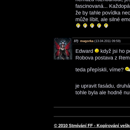
fascinovaná... Každopá
že by tahle povídka n
může líbit, ale silné em
37)
magorka
(13.04.2011 09:59)
Edward
když jsi ho p
Robova postava z Reme
teda přepískli, víme?
je upravit fasádu, druhá
tohle byla ale hodně nus
© 2010 Stmívání FF - Kopírování vešk