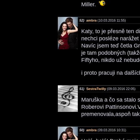
Miller.
52)
ambra
(10.03.2016 11:55)
Katy, to je přesně ten 
nechci posléze narážet 
Navíc jsem teď četla Gr
je tam podobných (takže
Fiftyho, nikdo už nebude 
i proto pracuji na dalš
51)
SestraTwilly
(09.03.2016 22:05)
Maruška a čo sa stalo 
Roberovi Pattinsonovi
premenovala,aspoň tak 
50)
ambra
(09.03.2016 10:31)