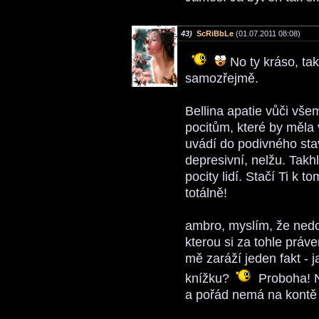
43)
ScRiBbLe
(01.07.2011 08:08)
No ty kráso, tak
samozřejmě.
Bellina apatie vůči všem
pocitům, které by měla v
uvádí do podivného stav
depresivní, nelžu. Takhl
pocity lidí. Stačí Ti k t
totálně!
ambro, myslím, že nedok
kterou si za tohle práv
mě zaráží jeden fakt -
knížku?
Proboha! N
a pořád nemá na kontě