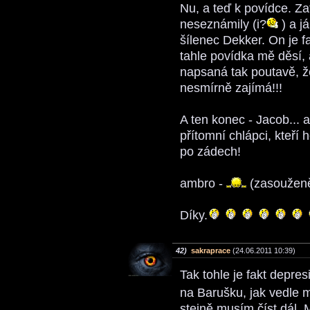
Nu, a teď k povídce. Z
neseznámily (i?
) a j
šílenec Dekker. On je f
tahle povídka mě děsí, 
napsaná tak poutavě, ž
nesmírně zajímá!!!
A ten konec - Jacob... 
přítomní chlápci, kteří 
po zádech!
ambro -
(zasouženě
Díky.
42)
sakraprace
(24.06.2011 10:39)
Tak tohle je fakt depre
na Barušku, jak vedle 
stejně musím číst dál.