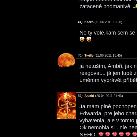
zataceně podmanivě.
41)
Katka
(15.06.2011 18:20)
No ty vole,kam sem se 
40)
Twilly
(11.06.2011 15:45)
já netuším, Ambři, jak 
reagovat... já jen tup
uměním vyprávět příb
39)
Astrid
(20.04.2011 21:43)
Ja mám plné pochopenie
Edwarda, pre jeho char
vybavenia, ale v tomto p
Ok nemohla si - nie nem
NEHO.