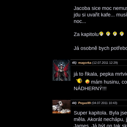
Jacoba sice moc nemusí
jdu si uvařit kafe... mu
noc...
Za kapitolu
Já osobně bych potřeb
45)
magorka
(12.07.2011 12:29)
já to řikala, pepka mrt
mám husinu, což 
NÁDHERNÝ!!!
44)
Pegas99
(04.07.2011 10:43)
Super kapitola. Byla j
měla. Akorát nechápu, 
James. Já být on tak 