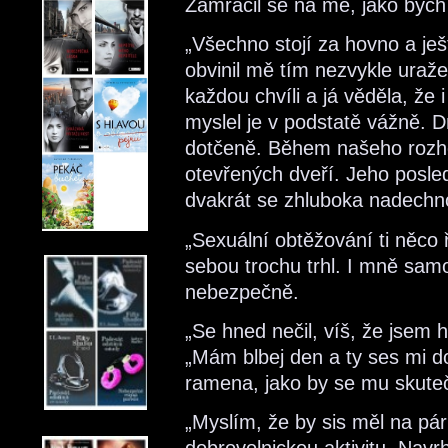
Zamračil se na mě, jako bych
„Všechno stojí za hovno a je
obvinil mě tím nezvykle ur
každou chvíli a já věděla, že i
myslel je v podstatě vážně. D
dotčeně. Během našeho rozho
otevřených dveří. Jeho posled
dvakrát se zhluboka nadechn
„Sexuální obtěžování ti něco 
sebou trochu trhl. I mně sam
nebezpečně.
„Se hned nečil, víš, že jsem 
„Mám blbej den a ty ses mi do 
ramena, jako by se mu skuteč
„Myslím, že by sis měl na pá