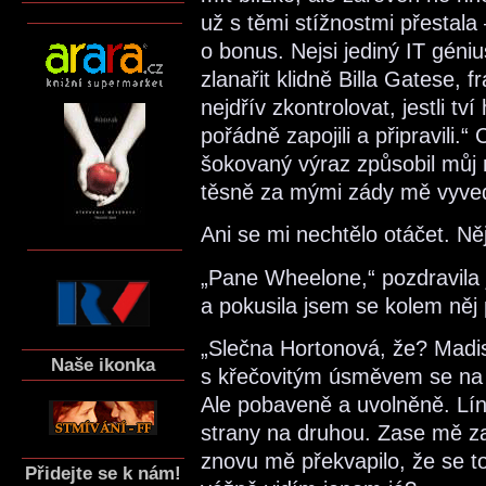
už s těmi stížnostmi přestala
o bonus. Nejsi jediný IT géni
zlanařit klidně Billa Gatese, 
nejdřív zkontrolovat, jestli t
pořádně zapojili a připravili.“
šokovaný výraz způsobil můj 
těsně za mými zády mě vyved
Ani se mi nechtělo otáčet. Ně
„Pane Wheelone,“ pozdravila 
a pokusila jsem se kolem něj 
„Slečna Hortonová, že? Madi
Naše ikonka
s křečovitým úsměvem se na n
Ale pobaveně a uvolněně. Lín
strany na druhou. Zase mě z
znovu mě překvapilo, že se to
Přidejte se k nám!