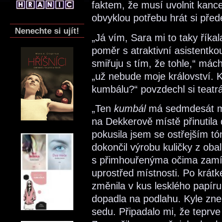
faktem, že musí uvolnit kance
obvyklou potřebu hrát si př
Nenechte si ujít!
„Já vím, Sara mi to taky říkala
poměr s atraktivní asistentko
smiřuju s tím, že tohle,“ mách
„už nebude moje království. 
kumbálu?“ povzdechl si teatrá
„Ten
kumbál
má sedmdesát met
na Dekkerově místě přinutila 
pokusila jsem se ostřejším tón
dokončil výrobu kuličky z oba
s přimhouřenýma očima zamíř
uprostřed místnosti. Po krátk
změnila v kus lesklého papír
dopadla na podlahu. Kyle zne
sedu. Připadalo mi, že teprv