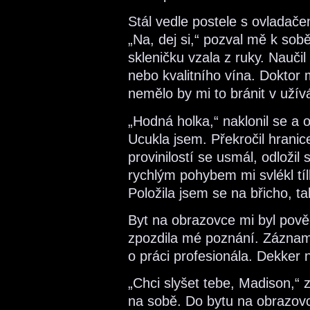
Stál vedle postele s ovladače
„Na, dej si,“ pozval mě k sob
skleničku vzala z ruky. Nauči
nebo kvalitního vína. Doktor 
nemělo by mi to bránit v užívá
„Hodná holka,“ naklonil se a o
Ucukla jsem. Překročil hrani
provinilostí se usmál, odložil 
rychlým pohybem mi svlékl tíl
Položila jsem se na břicho, tak
Byt na obrazovce mi byl pově
zpozdila mé poznání. Záznam
o práci profesionála. Dekker 
„Chci slyšet tebe, Madison,“ 
na sobě. Do bytu na obrazovc