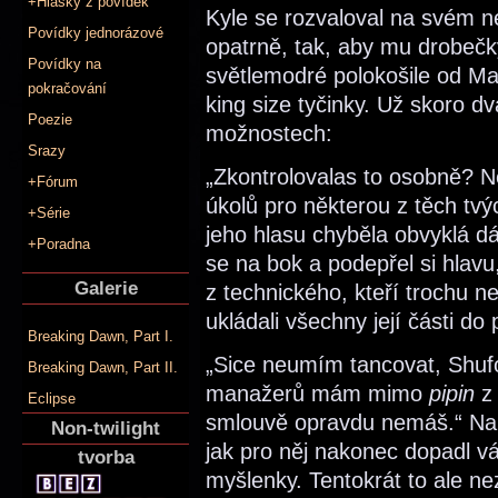
+Hlášky z povídek
Kyle se rozvaloval na svém 
Povídky jednorázové
opatrně, tak, aby mu drobečk
Povídky na
světlemodré polokošile od M
pokračování
king size tyčinky. Už skoro dv
Poezie
možnostech:
Srazy
„Zkontrolovalas to osobně? N
+Fórum
úkolů pro některou z těch tvýc
+Série
jeho hlasu chyběla obvyklá dá
+Poradna
se na bok a podepřel si hlavu
Galerie
z technického, kteří trochu ne
ukládali všechny její části do
Breaking Dawn, Part I.
„Sice neumím tancovat, Shuf
Breaking Dawn, Part II.
manažerů mám mimo
pipin
z 
Eclipse
smlouvě opravdu nemáš.“ Nap
Non-twilight
jak pro něj nakonec dopadl vá
tvorba
myšlenky. Tentokrát to ale n