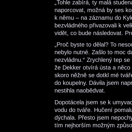
„Tohle zabírá, ty malá stude
naporcovat, možná by ses kon
k němu – na záznamu do Kyle
bezvládného přivazovali k vel
vidět, co bude následovat. P
„Proč byste to dělal? To neso
nebylo nutné. Zašlo to moc d
nezvládnu.“ Zrychlený tep se 
že Dekker otvírá ústa a něco 
skoro něžně se dotkl mé tváře
do koupelny. Dávila jsem na
nestihla naobědvat.
Dopotácela jsem se k umyvadl
vodu do tváře. Hučení pomal
dýchala. Přesto jsem nepoch
tím nejhorším možným způs