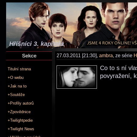
Hříšníci 3. kapitola
Sekce
27.03.2011 [21:30],
ambra
, ze série
H
Co to s ní vl
Titulní strana
povyražení, k
+O webu
+Jak na to
+Soutěže
+Profily autorů
+Zpovědnice
+Twilightpedie
+Twilight News