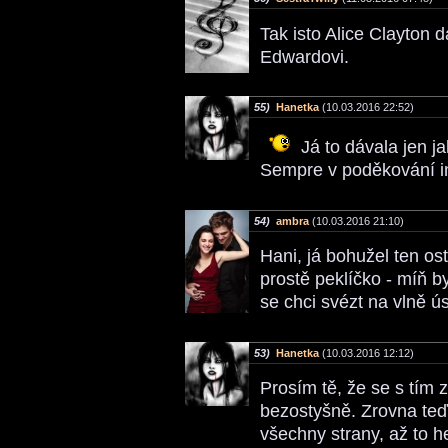
Tak isto Alice Clayton 
Edwardovi.
55)
Hanetka
(10.03.2016 22:52)
Já to dávala jen j
Sempre v poděkování i
54)
ambra
(10.03.2016 21:10)
Hani, já bohužel ten 
prostě peklíčko - míň b
se chci svézt na vlně 
53)
Hanetka
(10.03.2016 12:12)
Prosím tě, že se s tím z
bezostyšně. Zrovna teď
všechny strany, až to h