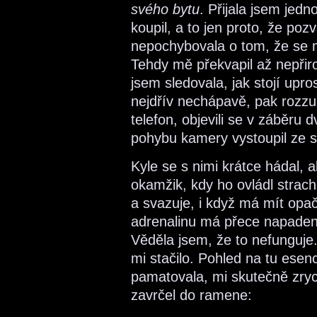
svého bytu
. Přijala jsem jed
koupil, a to jen proto, že pozv
nepochybovala o tom, že se mi
Tehdy mě překvapil až nepřir
jsem sledovala, jak stojí upr
nejdřív nechápavě, pak rozzu
telefon, objevili se v záběru 
pohybu kamery vystoupil ze sv
Kyle se s nimi krátce hádal, 
okamžik, kdy ho ovládl strach.
a svazuje, i když má mít opa
adrenalinu má přece napaden
Věděla jsem, že to nefunguje.
mi stačilo. Pohled na tu esenc
pamatovala, mi skutečně zrych
zavrčel do ramene: