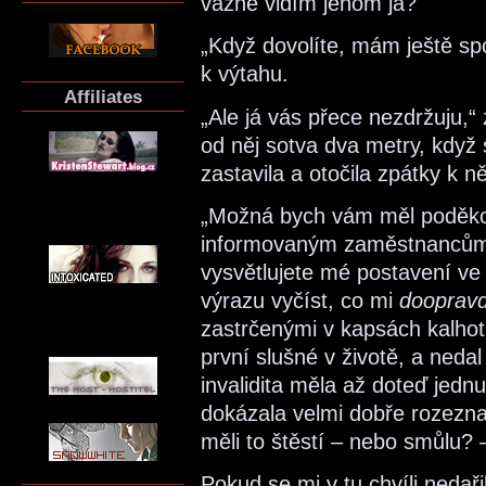
vážně vidím jenom já?
„Když dovolíte, mám ještě spo
k výtahu.
Affiliates
„Ale já vás přece nezdržuju,“ 
od něj sotva dva metry, když 
zastavila a otočila zpátky k 
„Možná bych vám měl poděkov
informovaným zaměstnancům
vysvětlujete mé postavení ve 
výrazu vyčíst, co mi
dooprav
zastrčenými v kapsách kalhot,
první slušné v životě, a neda
invalidita měla až doteď jed
dokázala velmi dobře rozeznat
měli to štěstí – nebo smůlu? 
Pokud se mi v tu chvíli nedaři