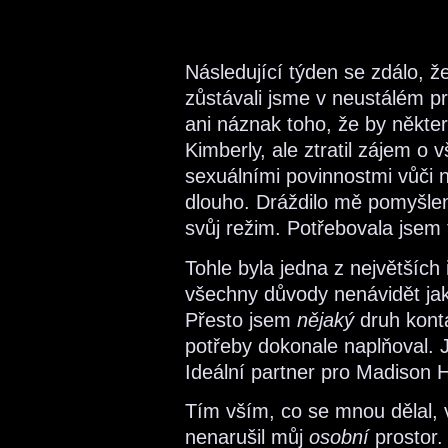
Následující týden se zdálo, 
zůstávali jsme v neustálém p
ani náznak toho, že by někte
Kimberly, ale ztratil zájem o
sexuálními povinnostmi vůči n
dlouho. Dráždilo mě pomyšlen
svůj režim. Potřebovala jsem t
Tohle byla jedna z největších
všechny důvody nenávidět jaký
Přesto jsem
nějaký
druh kont
potřeby dokonale naplňoval. 
Ideální partner pro Madison 
Tím vším, co se mnou dělal, 
nenarušil můj
osobní
prostor.