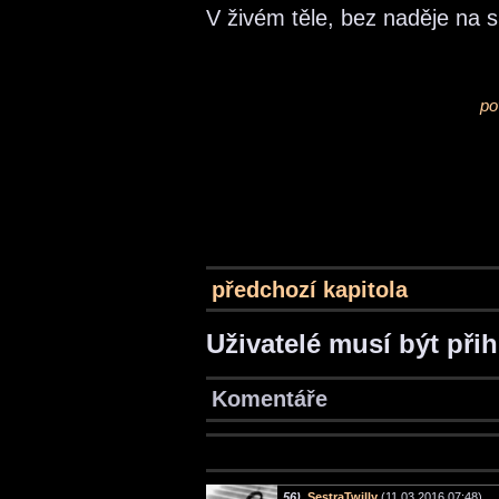
V živém těle, bez naděje na 
po
předchozí kapitola
Uživatelé musí být při
Komentáře
56)
SestraTwilly
(11.03.2016 07:48)