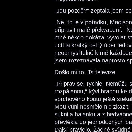
„Jdu pozdě?“ zeptala jsem se 
„Ne, to je v pořádku, Madison
připravit malé překvapení.“ N
mně někdo dokázal vyvolat str
ucítila krátký ostrý úder ledov
neodmyslitelně k mé každodenn
jsem rozeznávala naprosto sp
Došlo mi to. Ta televize.
„Připrav se, rychle. Nemůžu s
rozpálenou,“ kývl bradou ke 
sprchového koutu ještě stéka
Mou vůni nesmělo nic zkazit, 
sukni a halenku a z hedvábné
převlékla do jednoduchých bav
Další pravidlo. Žádné svůdné