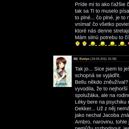
Príde mi to ako ťažšie č
tak sa Ti to muselo pís
to plné... čo plné, je t
vnímať čo všetko povie
ktoré nás denne stretaj
Mám silnú potrebu to čít
38)
Evelyn
(19.04.2011 15:38)
Tak jo... Sice jsem to j
schopná se vyjádřit.
Bellu někdo zněužíval? 
vyvodila, že to nejhorší
spolužáka, ale na rodinu
Léky bere na psychiku
Dekker... Už z něj nemá
jako nechal Jacoba znás
Ambro, narovinu, tohle
nemůžu rozhodnout, jes