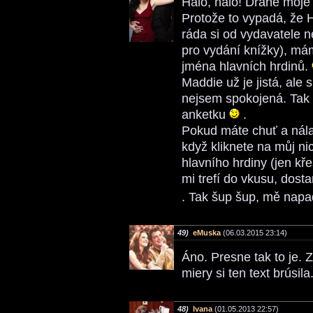
Haló, haló! Drahé moje 
Protože to vypadá, že H
ráda si od vydavatele n
pro vydání knížky), mám
jména hlavních hrdinů.
Maddie už je jistá, al
nejsem spokojená. Tak
anketku
.
Pokud máte chuť a nála
když kliknete na můj ni
hlavního hrdiny (jen kře
mi trefí do vkusu, dost
. Tak šup šup, mě napa
49)
eMuska
(06.03.2015 23:14)
Áno. Presne tak to je. Z
miery si ten text brúsil
48)
Ivana
(01.05.2013 22:57)