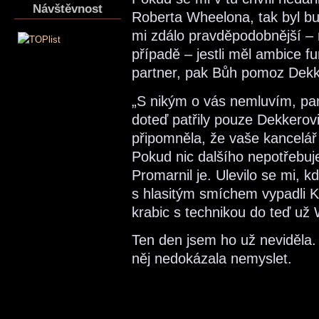
Návštěvnost
Roberta Wheelona, tak byl bu
mi zdálo pravděpodobnější – 
případě – jestli měl ambice f
partner, pak Bůh pomoz Dekk
„S nikým o vás nemluvím, pan
doteď patřily pouze Dekkerov
připomněla, že vaše kancelář
Pokud nic dalšího nepotřebuj
Promarnil je. Ulevilo se mi, k
s hlasitým smíchem vypadli K
krabic s technikou do teď už
Ten den jsem ho už neviděla.
něj nedokázala nemyslet.