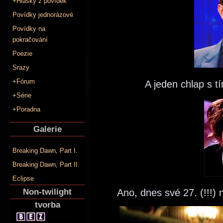
+Hlášky z povídek
Povídky jednorázové
Povídky na
pokračování
Poezie
Srazy
+Fórum
A jeden chlap s 
+Série
+Poradna
Galerie
Breaking Dawn, Part I.
Breaking Dawn, Part II.
Eclipse
Non-twilight
Ano, dnes své 27. (!!!) 
tvorba