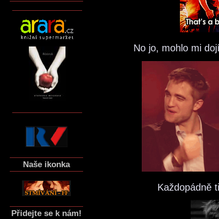
No jo, mohlo mi doj
Naše ikonka
Každopádně ti
Přidejte se k nám!