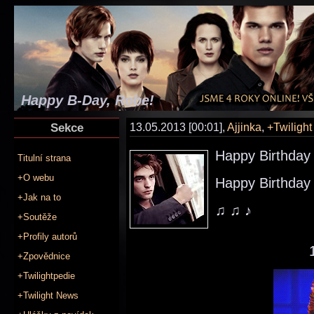
Happy B-Day, Robe!
Sekce
13.05.2013 [00:01],
Ajjinka
,
+Twiligh
Happy Birthday
Titulní strana
+O webu
Happy Birthday
+Jak na to
♫ ♫ ♪
+Soutěže
+Profily autorů
+Zpovědnice
+Twilightpedie
+Twilight News