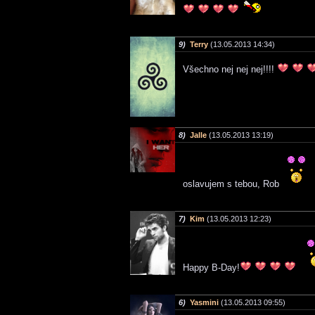
9)
Terry
(13.05.2013 14:34)
Všechno nej nej nej!!!!
8)
Jalle
(13.05.2013 13:19)
oslavujem s tebou, Rob
7)
Kim
(13.05.2013 12:23)
Happy B-Day!
6)
Yasmini
(13.05.2013 09:55)