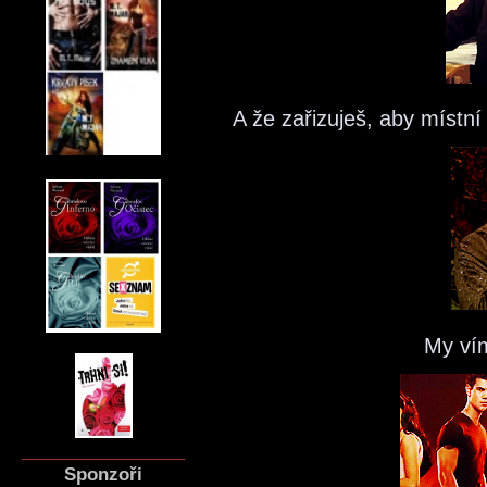
A že zařizuješ, aby místn
My vím
Sponzoři