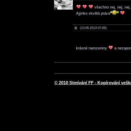
všechno nej, nej, nej
Ajjinko skvělá práce
1)
(13.05.2013 07:05)
krásné narozeniny
a nezapom
© 2010 Stmívání FF - Kopírování vešk