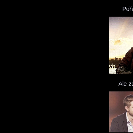
Poř
Ale z