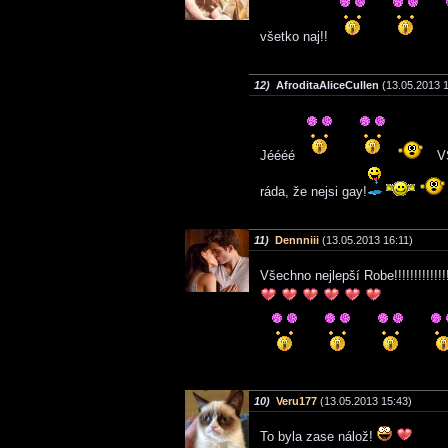
všetko naj!!
12)
AfroditaAliceCullen
(13.05.2013 1
Jéééé
V
ráda, že nejsi gay!
11)
Dennniii
(13.05.2013 16:11)
Všechno nejlepší Robe!!!!!!!!!!!!!
10)
Veru177
(13.05.2013 15:43)
To byla zase nálož!