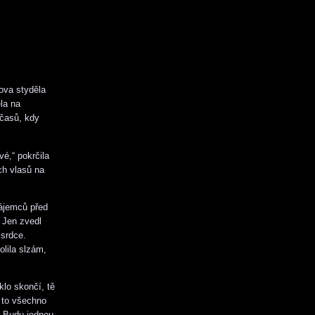
ova styděla
la na
 časů, kdy
é,“ pokrčila
ch vlasů na
zájemců před
 Jen zvedl
 srdce.
olila slzám,
klo skončí, tě
i to všechno
? Budu jednou