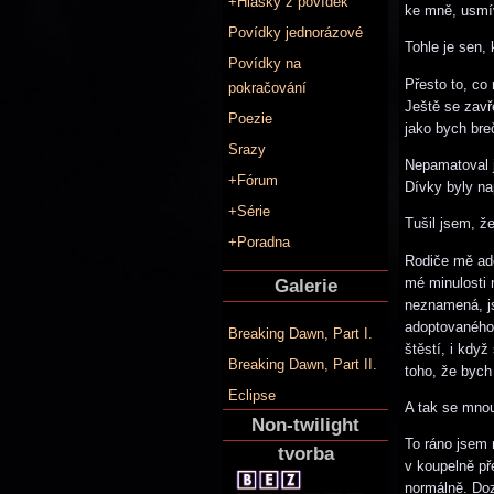
+Hlášky z povídek
ke mně, usmíva
Povídky jednorázové
Tohle je sen,
Povídky na
Přesto to, co
pokračování
Ještě se zavř
Poezie
jako bych bre
Srazy
Nepamatoval j
+Fórum
Dívky byly nap
+Série
Tušil jsem, že
+Poradna
Rodiče mě ado
mé minulosti 
Galerie
neznamená, j
adoptovaného 
Breaking Dawn, Part I.
štěstí, i když
Breaking Dawn, Part II.
toho, že bych
Eclipse
A tak se mnou
Non-twilight
To ráno jsem 
tvorba
v koupelně př
normálně. Doz