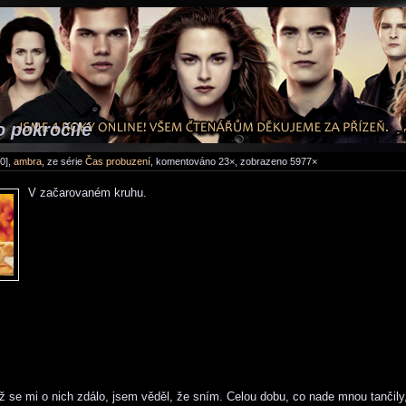
o pokročilé
0],
ambra
, ze série
Čas probuzení
, komentováno 23×, zobrazeno 5977×
V začarovaném kruhu.
 se mi o nich zdálo, jsem věděl, že sním. Celou dobu, co nade mnou tančily,