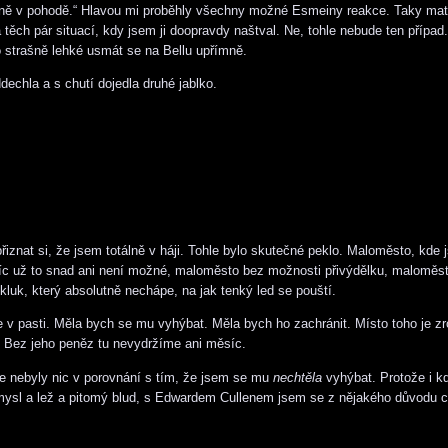
žně v pohodě.“ Hlavou mi proběhly všechny možné Esmeiny reakce. Taky ma
těch pár situací, kdy jsem ji doopravdy naštval. Ne, tohle nebude ten případ.
 strašně lehké usmát se na Bellu upřímně.
ddechla a s chutí dojedla druhé jablko.
řiznat si, že jsem totálně v háji. Tohle bylo skutečné peklo. Maloměsto, kde 
íc už to snad ani není možné, maloměsto bez možnosti přivýdělku, maloměs
 kluk, který absolutně nechápe, na jak tenký led se pouští.
e v pasti. Měla bych se mu vyhýbat. Měla bych ho zachránit. Místo toho je z
. Bez jeho peněz tu nevydržíme ani měsíc.
ble nebyly nic v porovnání s tím, že jsem se mu
nechtěla
vyhýbat. Protože i kd
ysl a lež a pitomý blud, s Edwardem Cullenem jsem se z nějakého důvodu cí