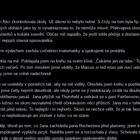
 Alici zkontrolovala úkoly. Už dávno to nebylo nutné. S čísly na tom byla líp 
ch úlohách jako by si vynahrazovala to, že nemůže mluvit. Překvapivá slovn
ívlastků a košatá souvětí. Občas mě napadlo, že jestli tohle přežije a dostan
í nejspíš slavná spisovatelka.
m výdechem zavřela cvičebnici matematiky a spokojeně se protáhla.
la na mě. Poklepala jsem na knihu na svém klíně. „Čekáme jen na tebe.“ To
ích večerů. Po tom minulém jsme věděly, že Marcus si teď musí pár nocí udo
y jsme se volně nadechnout.
e se uvelebily v postelích tak, aby na mě viděly. Otevřela jsem knihu a pustil
jsme četly nejmíň desetkrát, ale nikdy jsme se jí nedokázaly vzdát na dlouh
 oblíbenou pasáž. Jana přijíždí na Thornfield a setkává se s paní Fairfaxovo
 ložnici se skoro neznatelně chvěl očekáváním věcí příštích. Jana má v tuhle
té před sebou. To nejlepší i to nejhorší. Skoro se nechce věřit, že je tak be
 si nepředstavuje ani zlomek z toho, co se stane.
ěji, těsně po tom, co Jana zachránila pana Rochestera před plameny, jsem k
espokojeně vyplázla jazyk. Natáhla jsem se a rozcuchala jí vlasy. Schovala
, kde o deset vteřiny později usnula spánkem spokojeného dítěte.