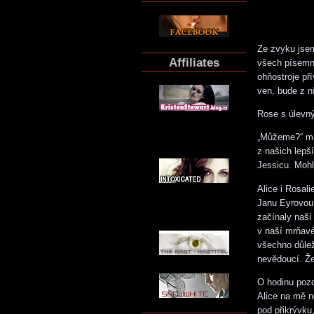
Ze zvyku jsem
Affiliates
všech písemný
ohňostroje př
ven, bude z n
Rose s úlevný
„Můžeme?“ mrk
z našich lepš
Jessicu. Mohl
Alice i Rosali
Janu Eyrovou 
začínaly naši
v naší mrňavé
všechno důleži
nevědoucí. Že
O hodinu pozd
Alice na mě n
pod přikrývku