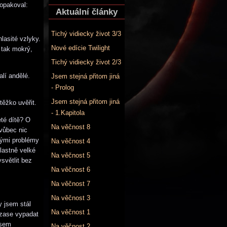
 opakoval:
Aktuální články
Tichý vidiecky život 3/3
lasité vzlyky.
Nové edície Twilight
l tak mokrý,
Tichý vidiecky život 2/3
lí andělé.
Jsem stejná přitom jiná
- Prolog
Jsem stejná přitom jiná
těžko uvěřit.
- 1.Kapitola
té dítě? O
Na věčnost 8
 vůbec nic
lými problémy
Na věčnost 4
lastně velké
Na věčnost 5
ysvětlit bez
Na věčnost 6
Na věčnost 7
Na věčnost 3
y jsem stál
Na věčnost 1
 zase vypadat
jsem
Na věčnost 2