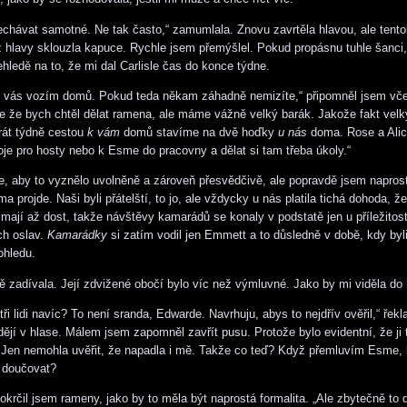
chávat samotné. Ne tak často,“ zamumlala. Znovu zavrtěla hlavou, ale tento
 z hlavy sklouzla kapuce. Rychle jsem přemýšlel. Pokud propásnu tuhle šanci,
hledě na to, že mi dal Carlisle čas do konce týdne.
ě vás vozím domů. Pokud teda někam záhadně nemizíte,“ připomněl jsem vče
e že bych chtěl dělat ramena, ale máme vážně velký barák. Jakože fakt velk
krát týdně cestou
k vám
domů stavíme na dvě hoďky
u
nás
doma. Rose a Alic
oje pro hosty nebo k Esme do pracovny a dělat si tam třeba úkoly.“
e, aby to vyznělo uvolněně a zároveň přesvědčivě, ale popravdě jsem naprost
oma projde. Naši byli přátelští, to jo, ale vždycky u nás platila tichá dohoda, ž
 mají až dost, takže návštěvy kamarádů se konaly v podstatě jen u příležitost
ch oslav.
Kamarádky
si zatím vodil jen Emmett a to důsledně v době, kdy byli
ohledu.
ě zadívala. Její zdvižené obočí bylo víc než výmluvné. Jako by mi viděla do 
 tři lidi navíc? To není sranda, Edwarde. Navrhuju, abys to nejdřív ověřil,“ řek
ějí v hlase. Málem jsem zapomněl zavřít pusu. Protože bylo evidentní, že ji
 Jen nemohla uvěřit, že napadla i mě. Takže co teď? Když přemluvím Esme,
doučovat?
pokrčil jsem rameny, jako by to měla být naprostá formalita. „Ale zbytečně to 