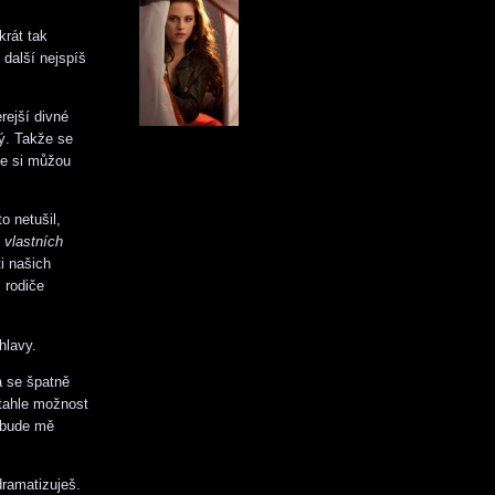
krát tak
 další nejspíš
rejší divné
ý. Takže se
e si můžou
o netušil,
e
vlastních
i našich
 rodiče
hlavy.
la se špatně
 tahle možnost
 bude mě
dramatizuješ.