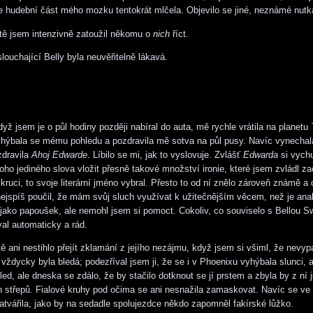
e hudební část mého mozku tentokrát mlčela. Objevilo se jiné, neznámé nutk
tě jsem intenzivně zatoužil někomu o
nich
říct.
louchající Belly byla neuvěřitelně lákavá.
dyž jsem je o půl hodiny později nabíral do auta, mě rychle vrátila na planetu
yhýbala se mému pohledu a pozdravila mě sotva na půl pusy. Navíc vynecha
dravila
Ahoj Edwarde
. Líbilo se mi, jak to vyslovuje. Zvlášť
Edwarda
si vychu
ho jediného slova vložit přesně takové množství ironie, které jsem zvládl zach
kruci, to svoje literární jméno vybral. Přesto to od ní znělo zároveň známě a
ejspíš poučil, že mám svůj sluch využívat k užitečnějším věcem, než je ana
 jako papoušek, ale nemohl jsem si pomoct. Cokoliv, co souviselo s Bellou 
al automaticky a rád.
ě ani nestihlo přejít zklamání z jejího nezájmu, když jsem si všiml, že nevy
 vždycky byla bledá; podezříval jsem ji, že se i v Phoenixu vyhýbala slunci, 
hled, ale dneska se zdálo, že by stačilo dotknout se jí prstem a zbyla by z ní
 střepů. Fialové kruhy pod očima se ani nesnažila zamaskovat. Navíc se ve c
 zatvářila, jako by na sedadle spolujezdce někdo zapomněl fakírské lůžko.