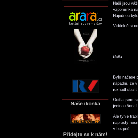
Naši jsou vá
vzpomínka na 
Najednou bylo
Viditelně si o
Bella
Bylo načase p
nápadní, že v
rozhodl sbalit
Ocitla jsem s
Naše ikonka
jedinou šancí
Ale tyhle tra
naprostý nesm
v bezpečí.
Přidejte se k nám!