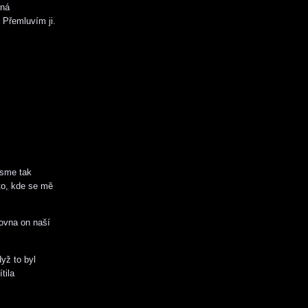
tná
 Přemluvím ji.
jsme tak
to, kde se mě
rovna on naší
yž to byl
tila