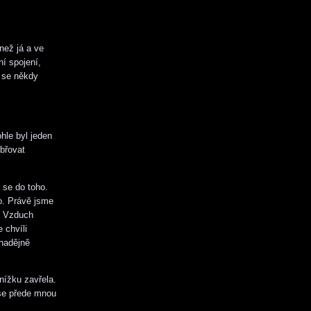
než já a ve
í spojení,
e se někdy
hle byl jeden
břovat
a se do toho.
o. Právě jsme
u. Vzduch
 chvíli
znadějně
nížku zavřela.
 se přede mnou