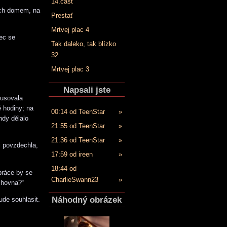
14.časť
jich domem, na
Prestať
Mrtvej plac 4
ec se
Tak daleko, tak blízko
32
Mrtvej plac 3
Napsali jste
kusovala
 hodiny; na
00:14 od TeenStar
»
ndy dělalo
21:55 od TeenStar
»
21:36 od TeenStar
»
i povzdechla,
17:59 od ireen
»
18:44 od
práce by se
CharlieSwann23
»
ihovna?“
Náhodný obrázek
ude souhlasit.