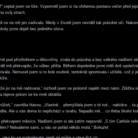
?“ zeptal jsem se tiše. Vzpomněl jsem si na shrbenou postavu večer před je
na svůj strach.
i se na mě jen zadívala. Nikdy v životě jsem neviděl tak prázdné oči. Nakon
školy jsme dojeli bez jediného slova.
mě pod přístřeškem u tělocvičny, zírala do prázdna a bez velkého nadšení o
vdě mě překvapilo, že vůbec přišla. Během dopoledne jsme měli dvě společné
vala. Nemusel jsem si to brát osobně, tentokrát ignorovala i učitele, což jí ji
tíže.
 že jsi na mě naštvaná,“ rozhodl jsem se prolomit napětí mezi námi. Ztěžka s
 a teprve potom se ke mně obrátila.
můžeš,“ zavrtěla hlavou. „Vlastně… přemýšlela jsem o té tvé… nabídce… ta 
dila. Ale u vás doma to nepřichází v úvahu. Napadlo mě… co třeba školní kn
o překvapení měsíce. Nadšení jsem si ale zatím nepovolil. „S tím Carlisle neb
blém? Nebudeme sami, u nás se pořád někdo motá.“
Bohužel
.
, jako by se rozhodovala, jestli mi může a chce říct víc.