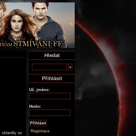
Hledat
Přihlásit
Už. jméno:
Heslo:
Registrace
 skláněly se