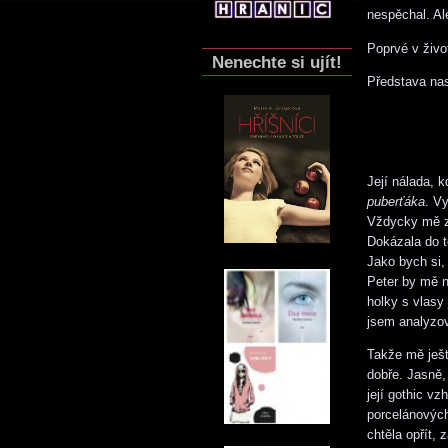
nespěchal. Al
Poprvé v živo
Nenechte si ujít!
Představa nas
Její nálada, k
puberťáka
. V
Vždycky mě z
Dokázala do to
Jako bych si, 
Peter by mě n
holky s vlasy
jsem analyzov
Takže mě ješt
dobře. Jasně,
její gothic vz
porcelánových
chtěla opřít,