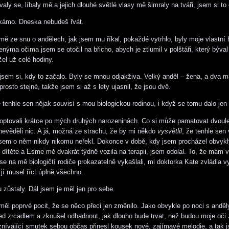
ly se, líbaly mě a jejich dlouhé světlé vlasy mě šimraly na tváři, jsem si to
 kámo. Dneska nebudeš řvát.
 mě ze snu o andělech, jak jsem mu říkal, pokaždé vytrhlo, byly moje vlastní h
enýma očima jsem se otočil na břicho, abych je ztlumil v polštáři, který býva
čel už celé hodiny.
sem si, kdy to začalo. Byly se mnou odjakživa. Velký anděl – žena, a dva ma
rosto stejné, takže jsem si až s lety ujasnil, že jsou dvě.
 tenhle sen nějak souvisí s mou biologickou rodinou, i když se tomu dalo jen 
ptovali krátce po mých druhých narozeninách. Co si může pamatovat dvoule
nevěděli nic. A já, možná ze strachu, že by mi někdo
vysvětlil
, že tenhle sen
sem o něm nikdy nikomu neřekl. Dokonce v době, kdy jsem procházel obvyk
dítěte a Esme mě dvakrát týdně vozila na terapii, jsem odolal. To, že mám v
 se na mě biologičtí rodiče prokazatelně vykašlali, mi doktorka Kate zvládla v
 jí musel říct úplně všechno.
 zůstaly. Dál jsem je měl jen pro sebe.
měl poprvé pocit, že se něco přeci jen změnilo. Jako obvykle po noci s anděl
ed zrcadlem a zkoušel odhadnout, jak dlouho bude trvat, než budou moje oči
nívající smutek sebou občas přinesl kousek nové, zajímavé melodie, a tak 