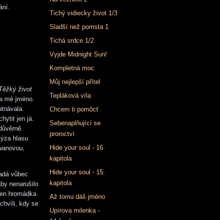
ání.
Tichý vidiecky život 1/3
Sladší než pomsta 1
Tichá srdce 1/2
Vyjde Midnight Sun!
Kompletná moc
Můj nejlepší přítel
Těžký život
Tepláková víla
la mé jméno.
tnávala.
Chcem ti pomôcť
ytit jen já.
Sebenaplňující se
 důvěrně.
proroctví
lýza hlasu
Hide your soul - 16.
Swanovou,
kapitola
Hide your soul - 15.
padá vůbec
kapitola
aby nenarušilo
 jen hromádka
Až tomu dáš jméno
hvíli, kdy se
Upírova milenka -