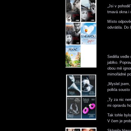
„Jsi v pohodě
tmavá okna i 
Místo odpověd
odvrátila. Do 
Seděla vedle 
jablko. Popra
obou mě ignoro
mimořádné po
„Myslel jsem,
polkla sousto
„Ty za nic ne
mi opravdu ho
Tak tohle byl
V čem je pro
Sklopila hlavu