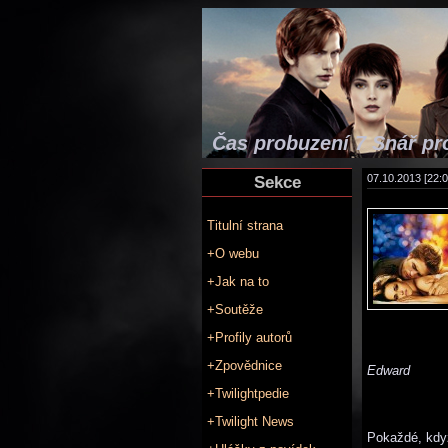
Čas probuzení 7 Snář pr
Sekce
07.10.2013 [22:0
Titulní strana
+O webu
+Jak na to
+Soutěže
+Profily autorů
+Zpovědnice
Edward
+Twilightpedie
+Twilight News
Pokaždé, když