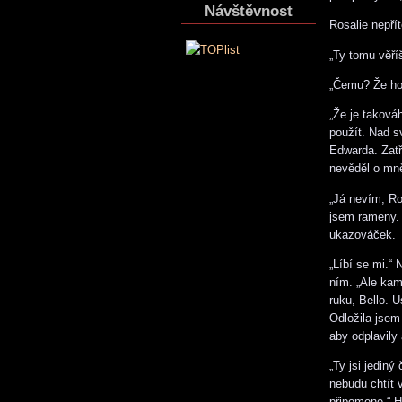
Návštěvnost
Rosalie nepří
„Ty tomu věříš
„Čemu? Že ho 
„Že je taková
použít. Nad 
Edwarda. Zatř
nevěděl o mně
„Já nevím, Ro
jsem rameny. 
ukazováček.
„Líbí se mi.“
ním. „Ale kam
ruku, Bello. U
Odložila jsem 
aby odplavily
„Ty jsi jediný
nebudu chtít 
připomene.“ H