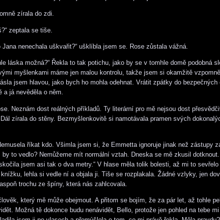
tomně zírala do zdi.
?“ zeptala se tiše.
Jana nenechala uškvařit?“ ušklíbla jsem se. Rose zůstala vážná.
hle láska možná?“ Řekla to tak potichu, jako by se v tomhle domě podobná sl
svými myšlenkami máme jen malou kontrolu, takže jsem si okamžitě vzpomně
ásla jsem hlavou, jako bych ho mohla odehnat. Vrátit zpátky do bezpečných
 a já nevěděla o něm.
se. Neznám dost reálných příkladů. Ty literární pro mě nejsou dost přesvědčiv
Dál zírala do stěny. Bezmyšlenkovitě si namotávala pramen svých dokonalý
 Nemusela říkat kdo. Všimla jsem si, že Emmetta ignoruje jinak než zástupy 
 by to vedlo? Nemůžeme mít normální vztah. Dneska se mě zkusil dotknout.
skočila jsem asi tak o dva metry.“ V hlase měla tolik bolesti, až mi to sevřelo
knížku, lehla si vedle ní a objala ji. Tiše se rozplakala. Žádné vzlyky, jen dov
 aspoň trochu ze špíny, která nás zahlcovala.
 člověk, který mě může obejmout. A přitom se bojím, že za pár let, až tohle pe
vidět. Možná tě dokonce budu nenávidět, Bello, protože jen pohled na tebe m
ladila jsem ji po vlasech a přemýšlela o tom, co mi právě řekla. Měla pravdu