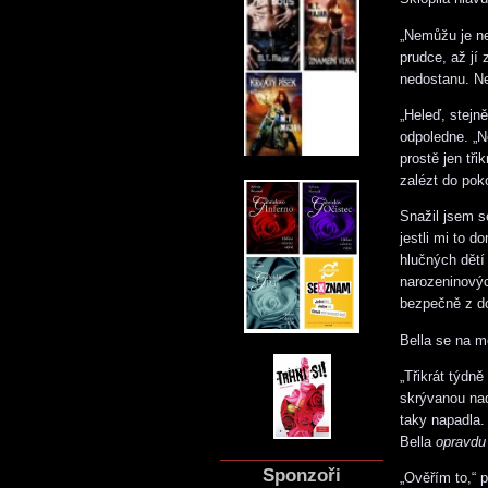
„Nemůžu je ne
prudce, až jí
nedostanu. Ne
„Heleď, stejn
odpoledne. „N
prostě jen tři
zalézt do pok
Snažil jsem s
jestli mi to d
hlučných dětí
narozeninový
bezpečně z d
Bella se na m
„Třikrát týdně
skrývanou nad
taky napadla.
Bella
opravdu
Sponzoři
„Ověřím to,“ 