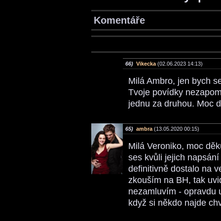
Komentáře
66)
Vikecka
(02.06.2023 14:13)
Milá Ambro, jen bych se 
Tvoje povídky nezapomí
jednu za druhou. Moc d
65)
ambra
(13.05.2020 00:15)
Milá Veroniko, moc děku
ses kvůli jejich napsání
definitivně dostalo na v
zkouším na BH, tak uvid
nezamluvím - opravdu u
když si někdo najde ch