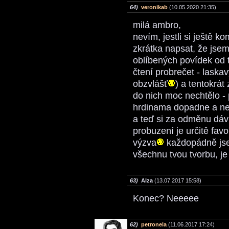
64)
veronikab
(10.05.2020 21:35)
milá ambro,
nevím, jestli si ještě ko
zkrátka napsat, že jse
oblíbených povídek od 
čtení probrečet - laska
obzvlášť
) a tentokrát
do nich moc nechtělo -
hrdinama dopadne a neb
a teď si za odměnu dávk
probuzení je určitě fav
výzva
každopádně jsem
všechnu tvou tvorbu, je
63)
Alza
(13.07.2017 15:58)
Konec? Neeeee
62)
petronela
(11.06.2017 17:24)