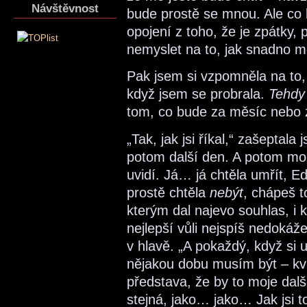
Návštěvnost
bude prostě se mnou. Ale co
opojení z toho, že je zpátky, 
nemyslet na to, jak snadno m
Pak jsem si vzpomněla na to, 
když jsem se probrala.
Tehdy
tom, co bude za měsíc nebo 
„Tak, jak jsi říkal,“ zašeptala
potom další den. A potom mo
uvidí. Já… já chtěla umřít, E
prostě chtěla
nebýt
, chápeš t
kterým dal najevo souhlas, i k
nejlepší vůli nejspíš nedokáž
v hlavě. „A pokaždý, když si 
nějakou dobu musím být – kvů
představa, že by to moje dalš
stejná, jako… jako… Jak jsi t