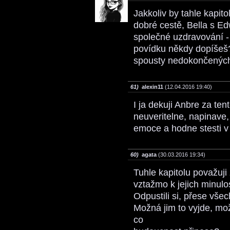
Jakkoliv by tahle kapit
dobré cestě, Bella s E
společné uzdravování - a
povídku někdy dopíšeš? 
spousty nedokončenýc
61)
alexin11
(12.04.2016 19:40)
I ja dekuji Anbre za tent
neuveritelne, napinave,
emoce a hodne stesti v
60)
agata
(30.03.2016 19:34)
Tuhle kapitolu považuji
vztažmo k jejich minulo
Odpustili si, přese všec
Možná jim to vyjde, mož
co