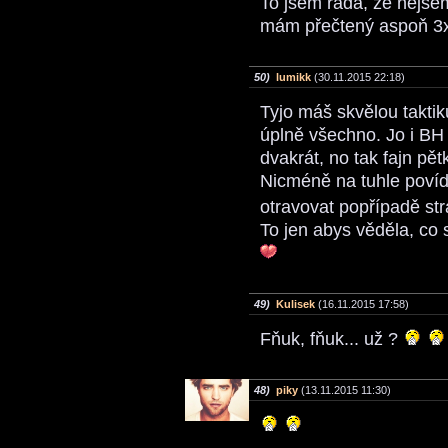
To jsem ráda, že nejs
mám přečtený aspoň 3
50)
lumikk
(30.11.2015 22:18)
Tyjo máš skvělou taktik
úplně všechno. Jo i BH
dvakrát, no tak fajn pět
Nicméně na tuhle poví
otravovat popřípadě str
To jen abys věděla, co 
49)
Kulisek
(16.11.2015 17:58)
Fňuk, fňuk... už ?
48)
piky
(13.11.2015 11:30)