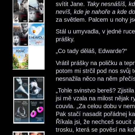
svítit Jane.
Taky nesnášíš, k
nevíš, kde je nahoře a kde do
za světlem. Palcem u nohy jse
Stál u umyvadla, v jedné ruce
prášky.
„Co tady děláš, Edwarde?“
Vrátil prášky na poličku a t
potom mi strčil pod nos svůj t
nesnažila něco na něm přečís
„Tohle svinstvo bereš? Zjistila
jsi mě vzala na milost nějak r
couvla. „Za celou dobu v nemo
Pak stačí nasadit pořádnej ka
Říkala jsi, že nechceš soucit a
trosku, která se pověsí na ko