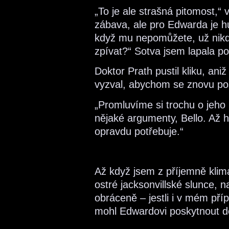
„To je ale strašná pitomost,“ 
zábava, ale pro Edwarda je h
když mu nepomůžete, už nikdy
zpívat?“ Sotva jsem lapala p
Doktor Prath pustil kliku, an
vyzval, abychom se znovu pos
„Promluvíme si trochu o jeho
nějaké argumenty, Bello. Až 
opravdu potřebuje.“
Až když jsem z příjemně klim
ostré jacksonvillské slunce, n
obráceně – jestli i v mém pří
mohl Edwardovi poskytnout 