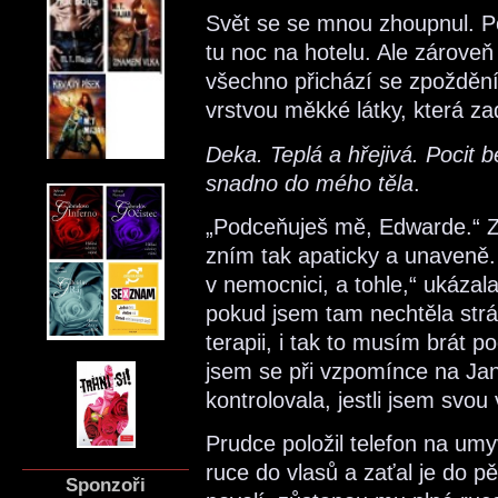
Svět se se mnou zhoupnul. Poz
tu noc na hotelu. Ale zárove
všechno přichází se zpoždění
vrstvou měkké látky, která zad
Deka. Teplá a hřejivá. Pocit 
snadno do mého těla
.
„Podceňuješ mě, Edwarde.“ Za
zním tak apaticky a unaveně.
v nemocnici, a tohle,“ ukázal
pokud jsem tam nechtěla strá
terapii, i tak to musím brát 
jsem se při vzpomínce na Jan
kontrolovala, jestli jsem svo
Prudce položil telefon na umy
ruce do vlasů a zaťal je do p
Sponzoři