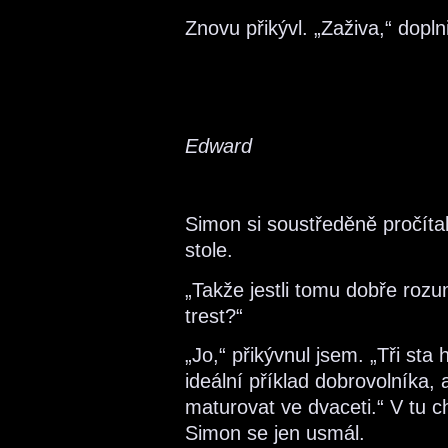
Znovu přikývl. „Zaživa,“ doplni
Edward
Simon si soustředěně pročítal
stole.
„Takže jestli tomu dobře roz
trest?“
„Jo,“ přikývnul jsem. „Tři st
ideální příklad dobrovolníka, 
maturovat ve dvaceti.“ V tu chv
Simon se jen usmál.