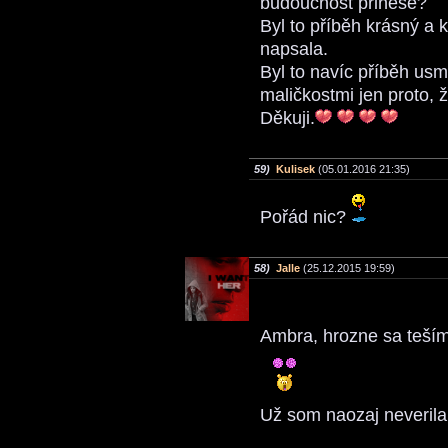
budoucnost přinese?
Byl to příběh krásný a k
napsala.
Byl to navíc příběh usměr
maličkostmi jen proto, ž
Děkuji.
59)
Kulisek
(05.01.2016 21:35)
Pořád nic?
58)
Jalle
(25.12.2015 19:59)
Ambra, hrozne sa teším.
Už som naozaj neverila,