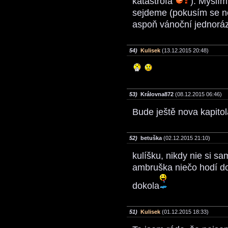
katastrofa
). Myslím
sejdeme (pokusím se ne
aspoň vánoční jednor
54)
Kulisek
(13.12.2015 20:48)
53)
Královna872
(08.12.2015 06:46)
Bude ještě nova kapito
52)
betuška
(02.12.2015 21:10)
kulíšku, nikdy nie si sa
ambruška niečo hodí do 
dokola
51)
Kulisek
(01.12.2015 18:33)