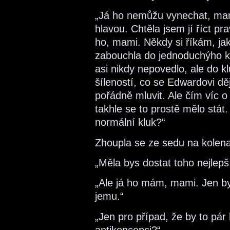
„Já ho nemůžu vynechat, mam
hlavou. Chtěla jsem jí říct pr
ho, mami. Někdy si říkám, ja
zabouchla do jednoduchýho k
asi nikdy nepovedlo, ale do k
šíleností, co se Edwardovi dě
pořádně mluvit. Ale čím víc o
takhle se to prostě mělo stát
normální kluk?“
Zhoupla se ze sedu na kolen
„Měla bys dostat toho nejlepší
„Ale já ho mám, mami. Jen by
jemu.“
„Jen pro případ, že by to pár
antikoncepci?“