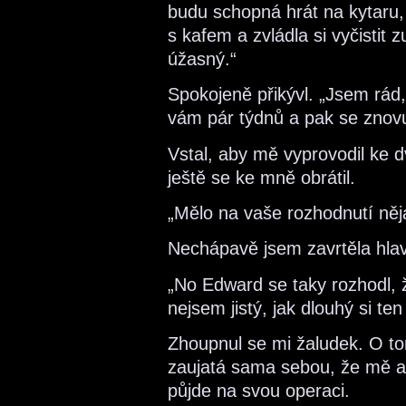
budu schopná hrát na kytaru,
s kafem a zvládla si vyčistit 
úžasný.“
Spokojeně přikývl. „Jsem rá
vám pár týdnů a pak se znov
Vstal, aby mě vyprovodil ke dv
ještě se ke mně obrátil.
„Mělo na vaše rozhodnutí něj
Nechápavě jsem zavrtěla hla
„No Edward se taky rozhodl, ž
nejsem jistý, jak dlouhý si te
Zhoupnul se mi žaludek. O tom
zaujatá sama sebou, že mě an
půjde na svou operaci.