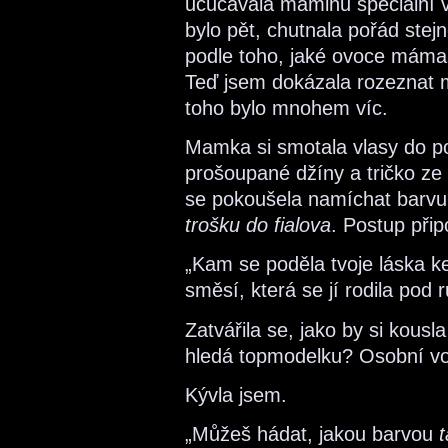
ucucávala máminu speciální 
bylo pět, chutnala pořád stej
podle toho, jaké ovoce máma
Teď jsem dokázala rozeznat m
toho bylo mnohem víc.
Mamka si smotala vlasy do p
prošoupané džíny a tričko z
se pokoušela namíchat barvu
trošku do fialova
. Postup při
„Kam se poděla tvoje láska ke
směsí, která se jí rodila pod
Zatvářila se, jako by si kous
hledá topmodelku? Osobní vo
Kývla jsem.
„Můžeš hádat, jakou barvou