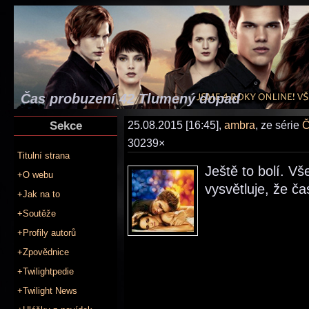
Čas probuzení 42 Tlumený dopad
Sekce
25.08.2015 [16:45],
ambra
, ze série
Č
30239×
Titulní strana
Ještě to bolí. V
+O webu
vysvětluje, že ča
+Jak na to
+Soutěže
+Profily autorů
+Zpovědnice
+Twilightpedie
+Twilight News