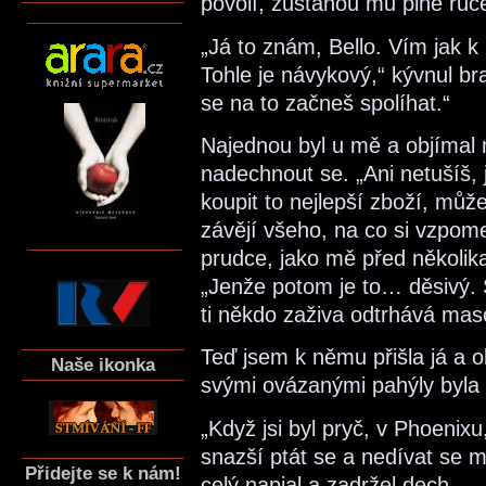
povolí, zůstanou mu plné ruc
„Já to znám, Bello. Vím jak k 
Tohle je návykový,“ kývnul br
se na to začneš spolíhat.“
Najednou byl u mě a objímal 
nadechnout se. „Ani netušíš, j
koupit to nejlepší zboží, můž
závějí všeho, na co si vzpom
prudce, jako mě před několika
„Jenže potom je to… děsivý. S
ti někdo zaživa odtrhává maso 
Teď jsem k němu přišla já a o
Naše ikonka
svými ovázanými pahýly byla
„Když jsi byl pryč, v Phoenixu
snazší ptát se a nedívat se mu
Přidejte se k nám!
celý napjal a zadržel dech.