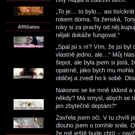
„To je… to bylo… asi tisíckrá
rokem doma. Ta ženská, Tony
Affiliates
roky si za prachy od něj kupu
nějak dokáže fungovat.“
„Spal jsi s ní? Vím, že jsi by
vlastně jedno, ale…“ Můj hla
šepot, ale byla jsem si jistá,
opatrně, jako bych mu mohla 
obličej a zvedl ho k sobě. Dlo
Nakonec se ke mně sklonil a 
někdy? Má smysl, abych se ti 
jen zbytečně deptám?“
Zavřela jsem oči. V tu chvíli 
dlouho jsem o tomhle snila. 
že mě ještě bude chtít – nav