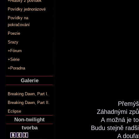
+Hlášky z povídek
Povídky jednorázové
Povídky na
pokračování
Poezie
Srazy
+Fórum
+Série
+Poradna
Galerie
Breaking Dawn, Part I.
Přemýšl
Breaking Dawn, Part II.
Záhadnými způs
Eclipse
A možná je to
Non-twilight
Budu stejně radš
tvorba
A doufa