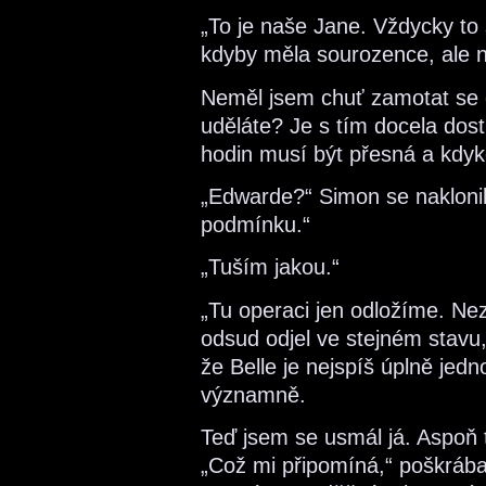
„To je naše Jane. Vždycky to
kdyby měla sourozence, ale n
Neměl jsem chuť zamotat se 
uděláte? Je s tím docela dos
hodin musí být přesná a kdyko
„Edwarde?“ Simon se naklonil 
podmínku.“
„Tuším jakou.“
„Tu operaci jen odložíme. Ne
odsud odjel ve stejném stavu, v
že Belle je nejspíš úplně jed
významně.
Teď jsem se usmál já. Aspoň t
„Což mi připomíná,“ poškrábal