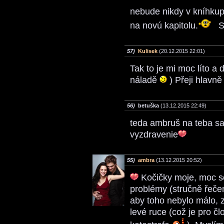
nebude nikdy v kníhkup
na novú kapitolu.
S
57)
Kulisek
(20.12.2015 22:01)
Tak to je mi moc líto a
náladě
) Přeji hlavně
56)
betuška
(13.12.2015 22:49)
teda ambruš na teba sa 
vyzdravenie
55)
ambra
(13.12.2015 20:52)
Kočičky moje, moc se
problémy (stručně řeče
aby toho nebylo málo, z
levé ruce (což je pro čl