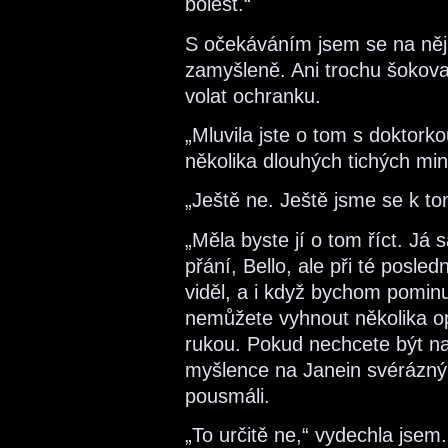
bolest.“
S očekáváním jsem se na něj
zamyšleně. Ani trochu šokova
volat ochranku.
„Mluvila jste o tom s doktor
několika dlouhých tichých mi
„Ještě ne. Ještě jsme se k to
„Měla byste jí o tom říct. J
přání, Bello, ale při té posle
viděl, a i když bychom pominul
nemůžete vyhnout několika op
rukou. Pokud nechcete být n
myšlence na Janein svérázný
pousmáli.
„To určitě ne,“ vydechla jsem