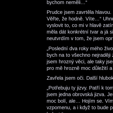
bychom neměli…“
Prudce jsem zavrtěla hlavou.
Věřte, že hodně. Víte…“ Uhn
vyslovit to, co mi v hlavě zat
měla dát konkrétní tvar a já si
neutvrdím v tom, že jsem opr
„Poslední dva roky mého živo
bych na to všechno nejraději
jsem hrozný věci, ale taky jse
pro mě hrozně moc důležití a
Zavřela jsem oči. Další hlubo
„Potřebuju ty jizvy. Patří k t
jsem jedna obrovská jizva. Je
moc bolí, ale… Hojím se. Vím
vzpomenu, a i když to bude p