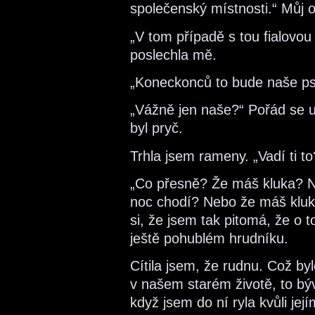
společenský místnosti.“ Můj ob
„V tom případě s tou fialovou 
poslechla mě.
„Koneckonců to bude naše ps
„Vážně jen naše?“ Pořád se u
byl pryč.
Trhla jsem rameny. „Vadí ti to
„Co přesně? Že máš kluka? N
noc chodí? Nebo že máš kluk
si, že jsem tak pitomá, že o 
ještě pohublém hrudníku.
Cítila jsem, že rudnu. Což byl
v našem starém životě, to b
když jsem do ní ryla kvůli je