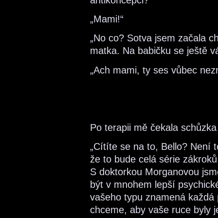
„Mami!“
„No co? Sotva jsem začala ch
matka. Na babičku se ještě v
„Ach mami, ty ses vůbec nez
Po terapii mě čekala schůzk
„Cítíte se na to, Bello? Není 
že to bude celá série zákroků
S doktorkou Morganovou jsme 
být v mnohem lepší psychické
vašeho typu znamená každá p
chceme, aby vaše ruce byly j