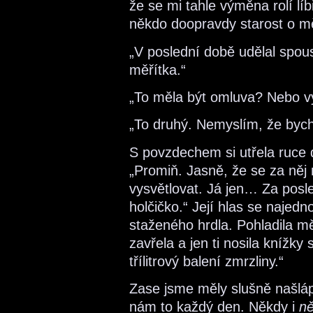
že se mi tahle výměna rolí líb
někdo doopravdy starost o m
„V poslední době udělal spou
měřítka.“
„To měla být omluva? Nebo v
„To druhý. Nemyslím, že bych
S povzdechem si utřela ruce d
„Promiň. Jasně, že se za něj
vysvětlovat. Já jen… Za posle
holčičko.“ Její hlas se najedn
staženého hrdla. Pohladila mě 
zavřela a jen ti nosila knížky
třílitrový balení zmrzliny.“
Zase jsme měly slušně našláp
nám to každý den. Někdy i
ně