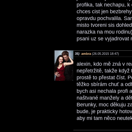
profika, tak nechapu, k
chces cist jen bezbrehy
opravdu pochvalila. Sam
misto tvoreni sis dohle
narazka na mou rodinu).
psani uz se vyjadrovat
35)
ambra
(26.05.2015 18:47)
alexin, kdo mě zná v re
nepřetržitě, takže když t
prostě to přestat číst. 
těžko sbírám chuť a odho
bych asi nechala profi a
naštvané manžely a děti
Berunky, moc děkuju za
bude, je prakticky hoto
aby mi tam něco neute