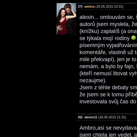
37)
ambra
(26.05.2015 22:01)
alexin... omlouvám se, š
autorů jsem myslela, že 
(knížku) zaplatíš (a on
se týkala mojí rodiny
písemným vyjadřování
komentáře, vlastně už 
mile překvapí), jen je to
nemám, a bylo by fajn, 
(kteří nemusí litovat v
nezaujme).
Jsem z téhle debaty smu
že jsem se k tomu příb
investovala svůj čas do
36)
alexin11
(26.05.2015 21:31)
Ambro,asi se nevydavam
jsem chtela jen vedet, j