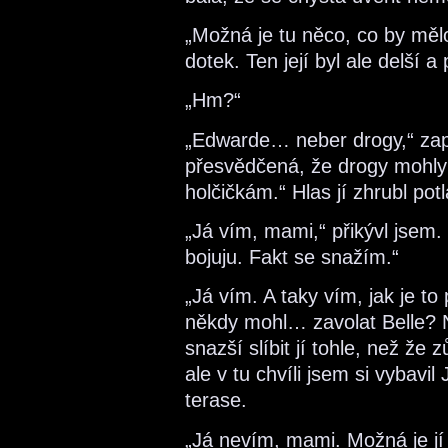
„Možná je tu něco, co by mělo
dotek. Ten její byl ale delší a
„Hm?“
„Edwarde… neber drogy,“ zap
přesvědčená, že drogy mohly z
holčičkám.“ Hlas jí zhrubl p
„Já vím, mami,“ přikývl jsem.
bojuju. Fakt se snažím.“
„Já vím. A taky vím, jak je t
někdy mohl… zavolat Belle? N
snazší slíbit jí tohle, než že
ale v tu chvíli jsem si vybavi
terase.
„Já nevím, mami. Možná je jí