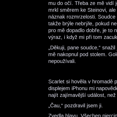
mu do očí. Třeba ze mě vidí
mrkl směrem ke Steinovi, ale j
náznak rozmrzelosti. Soudce s
takže brýle nebrýle, pokud ne
pro mě dopadlo dobře, je to 
výraz, i když mi při tom zac
„Děkuji, pane soudce,“ snažil 
mě nakopnul pod stolem. Gold
nepoužívali.
Scarlet si hověla v hromadě 
displejem iPhonu mi napověd
najít zajímavější událost, než 
„Čau,“ pozdravil jsem ji.
Zvedla hlavu. Všechen piercing