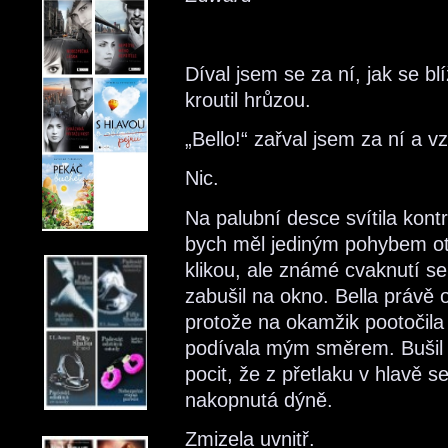
Díval jsem se za ní, jak se b
kroutil hrůzou.
„Bello!“ zařval jsem za ní a vz
Nic.
Na palubní desce svítila kont
bych měl jediným pohybem ot
klikou, ale známé cvaknutí se
zabušil na okno. Bella právě 
protože na okamžik pootočila h
podívala mým směrem. Bušil j
pocit, že z přetlaku v hlavě s
nakopnutá dýně.
Zmizela uvnitř.