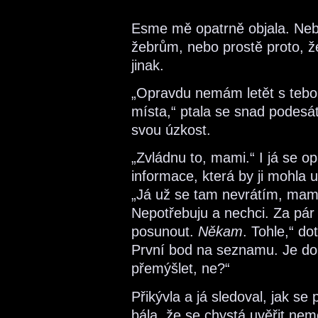
Esme mě opatrně objala. Nebyl 
žebrům, nebo prostě proto, ž
jinak.
„Opravdu nemám letět s tebou
místa,“ ptala se snad podesát
svou úzkost.
„Zvládnu to, mami.“ I já se op
informace, která by ji mohla 
„Já už se tam nevrátím, mami
Nepotřebuju a nechci. Za pá
posunout.
Někam
. Tohle,“ do
První bod na seznamu. Je d
přemýšlet, ne?“
Přikývla a já sledoval, jak se
bála, že se chystá uvěřit ne