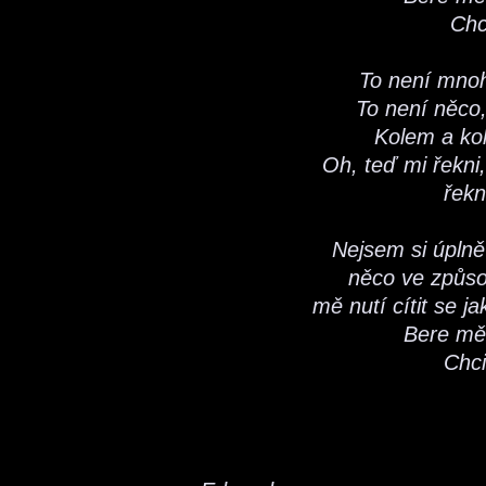
Chc
To není mnoho
To není něco,
Kolem a ko
Oh, teď mi řekni,
řekn
Nejsem si úplně 
něco ve způso
mě nutí cítit se j
Bere mě
Chci