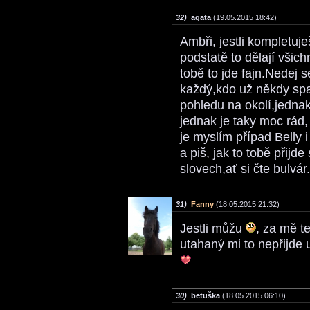
32)
agata
(19.05.2015 18:42)
Ambři, jestli kompletuj
podstatě to dělají všic
tobě to jde fajn.Nedej s
každý,kdo už někdy spa
pohledu na okolí,jednak
jednak je taky moc rád
je myslím případ Belly i
a piš, jak to tobě přijd
slovech,ať si čte bulvár.
31)
Fanny
(18.05.2015 21:32)
Jestli můžu
, za mě t
utahaný mi to nepřijde
30)
betuška
(18.05.2015 06:10)