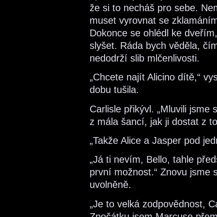
že si to necháš pro sebe. Ne
muset vyrovnat se zklamáním, 
Dokonce se ohlédl ke dveřím
slyšet. Ráda bych věděla, čí
nedodrží slib mlčenlivosti.
„Chcete najít Alicino dítě,“ v
dobu tušila.
Carlisle přikývl. „Mluvili jsm
z mála šancí, jak ji dostat z 
„Takže Alice a Jasper pod jed
„Já ti nevím, Bello, tahle pře
první možnost.“ Znovu jsme se
uvolněně.
„Je to velká zodpovědnost, Ca
Zpočátku jsem Marcuse přeml