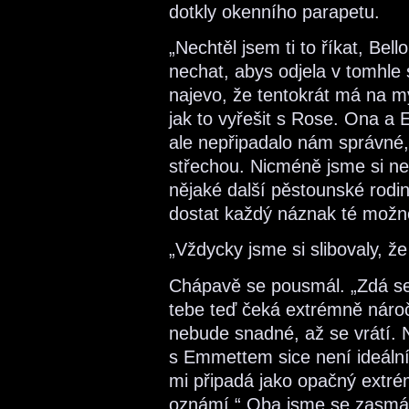
dotkly okenního parapetu.
„Nechtěl jsem ti to říkat, Bel
nechat, abys odjela v tomhle 
najevo, že tentokrát má na m
jak to vyřešit s Rose. Ona a
ale nepřipadalo nám správné,
střechou. Nicméně jsme si ned
nějaké další pěstounské rodiny
dostat každý náznak té možno
„Vždycky jsme si slibovaly, ž
Chápavě se pousmál. „Zdá se
tebe teď čeká extrémně náročn
nebude snadné, až se vrátí. 
s Emmettem sice není ideální, 
mi připadá jako opačný extré
oznámí.“ Oba jsme se zasmáli.