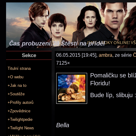
Čas probuzení 38 Štěstí na příděl
Sekce
06.05.2015 [19:45],
ambra
, ze série
Č
7125×
Titulní strana
Pomaličku se blí
+O webu
Floridu!
+Jak na to
+Soutěže
Bude líp, slibuju 
+Profily autorů
+Zpovědnice
+Twilightpedie
Bella
+Twilight News