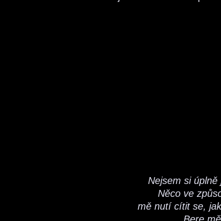
Nejsem si úplně j
Něco ve způso
mě nutí cítit se, j
Bere mě