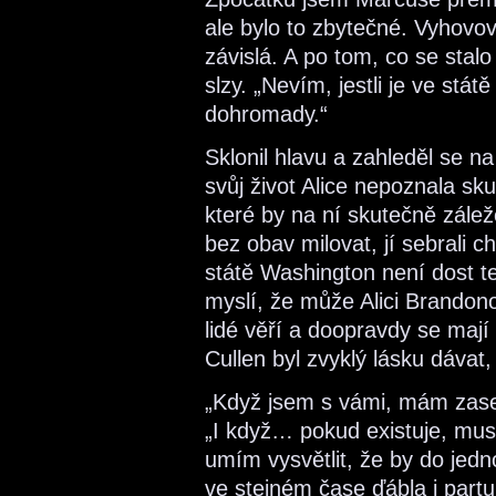
ale bylo to zbytečné. Vyhovo
závislá. A po tom, co se stalo
slzy. „Nevím, jestli je ve stát
dohromady.“
Sklonil hlavu a zahleděl se na
svůj život Alice nepoznala sk
které by na ní skutečně zále
bez obav milovat, jí sebrali c
státě Washington není dost ter
myslí, že může Alici Brandonov
lidé věří a doopravdy se mají 
Cullen byl zvyklý lásku dávat,
„Když jsem s vámi, mám zase c
„I když… pokud existuje, musí
umím vysvětlit, že by do jed
ve stejném čase ďábla i partu