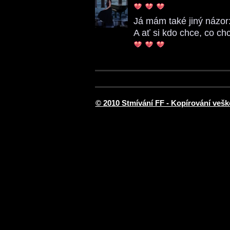
Já mám také jiný názo
A ať si kdo chce, co chc
© 2010 Stmívání FF - Kopírování vešk