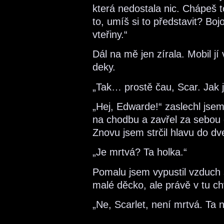
která nedostala nic. Chápeš 
to, umíš si to představit? Bo
vteřiny.“
Dál na mě jen zírala. Mobil jí
deky.
„Tak… prostě čau, Scar. Jak j
„Hej, Edwarde!“ zaslechl jsem
na chodbu a zavřel za sebou 
Znovu jsem strčil hlavu do dve
„Je mrtvá? Ta holka.“
Pomalu jsem vypustil vzduch 
malé děcko, ale právě v tu chv
„Ne, Scarlet, není mrtvá. Ta n