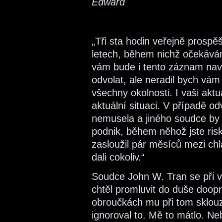
Edward
„Tři sta hodin veřejně prospě
letech, během nichž očekávám
vám bude i tento záznam na
odvolat, ale neradil bych vám
všechny okolnosti. I vaši akt
aktuální situaci. V případě od
nemusela a jiného soudce by
podnik, během něhož jste risko
zasloužil pár měsíců mezi chlá
dali cokoliv.“
Soudce John W. Tran se při vy
chtěl promluvit do duše doo
obroučkách mu při tom sklouz
ignoroval to. Mě to mátlo. Neby