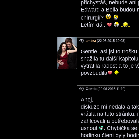
přichystáš, nebude ani
Edward a Bella budou na
chirurgií?
Letím dál.
45)
ambra
(22.06.2015 19:08)
Gentle, asi jsi to troš
snažila tu další kapitol
vytratila radost a to j
povzbudila
44)
Gentle
(22.06.2015 11:19)
Ahoj,
diskuze mi nedala a ta
vrátila na tuto stránku,
zahlcovali a potřebova
usnout
. Chybička se 
hodinku čtení byly hodi