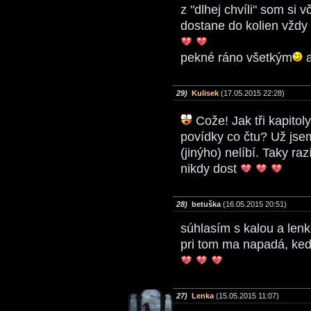
z "dlhej chvíli" som si 
dostane do kolien vždy
pekné ráno všetkým
a
29)
Kulisek
(17.05.2015 22:28)
Cože! Jak tři kapitol
povídky co čtu? Už jse
(jinýho) nelíbí. Taky r
nikdy dost
28)
betuška
(16.05.2015 20:51)
súhlasím s kalou a lenk
pri tom ma napadá, ke
27)
Lenka
(15.05.2015 11:07)