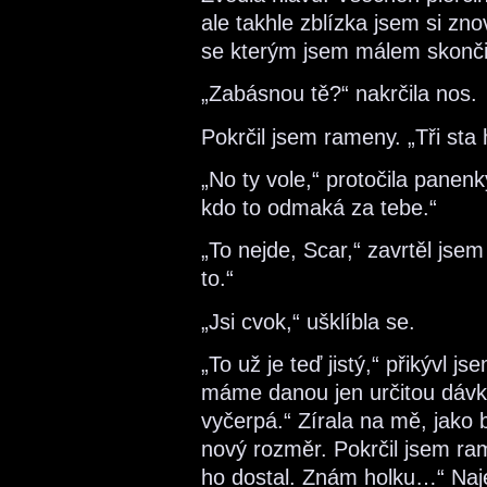
ale takhle zblízka jsem si zn
se kterým jsem málem skončil
„Zabásnou tě?“ nakrčila nos.
Pokrčil jsem rameny. „Tři sta 
„No ty vole,“ protočila panenk
kdo to odmaká za tebe.“
„To nejde, Scar,“ zavrtěl jsem
to.“
„Jsi cvok,“ ušklíbla se.
„To už je teď jistý,“ přikývl j
máme danou jen určitou dávk
vyčerpá.“ Zírala na mě, jako 
nový rozměr. Pokrčil jsem ram
ho dostal. Znám holku…“ Naj