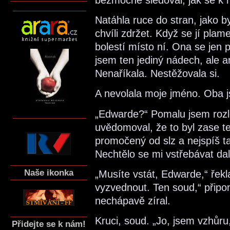
Natáhla ruce do stran, jako b
chvíli zdržet. Když se jí plam
bolestí místo ní. Ona se jen p
jsem ten jediný nádech, ale a
Nenaříkala. Nestěžovala si.
A nevolala moje jméno. Oba j
„Edwarde?“ Pomalu jsem rozlep
uvědomoval, že to byl zase te
promočený od slz a nejspíš ta
Nechtělo se mi vstřebávat dal
Naše ikonka
„Musíte vstát, Edwarde,“ řekl
vyzvednout. Ten soud,“ připo
nechápavě zíral.
Kruci, soud. „Jo, jsem vzhůru
Přidejte se k nám!