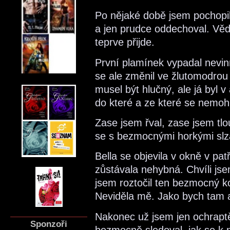
Po nějaké době jsem pochopil
a jen prudce oddechoval. Vě
teprve přijde.
První plamínek vypadal nevin
se ale změnil ve žlutomodrou 
musel být hlučný, ale já byl 
do které a ze které se nemoh
Zase jsem řval, zase jsem tlo
se s bezmocnými horkými slz
Bella se objevila v okně v patř
zůstávala nehybná. Chvíli js
jsem roztočil ten bezmocný ko
Neviděla mě. Jako bych tam a
Nakonec už jsem jen ochraptě
Sponzoři
bezmocně sledoval, jak se k n