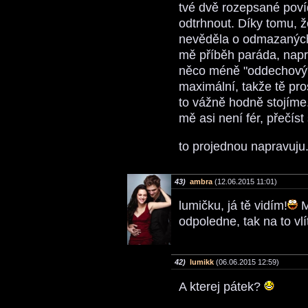
tvé dvě rozepsané poví
odtrhnout. Díky tomu, ž
nevěděla o odmazaných 
mě příběh paráda, napr
něco méně "oddechový" 
maximální, takže tě pros
to vážně hodně stojíme
mě asi není fér, přečíst
to projednou napravuju
43)
ambra
(12.06.2015 11:01)
lumičku, já tě vidím!
M
odpoledne, tak na to vl
42)
lumikk
(06.06.2015 12:59)
A kterej pátek?