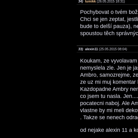
34)
lumikk
(26.05.2015 18:31)
Pochybovat o tvém bož
Chci se jen zeptat, jes
bude to delší pauza), n
spoustou těch správný
33)
alexin11
(25.05.2015 08:04)
Koukam, ze vyvolavam
nemyslela zle. Jen je j
Ambro, samozrejme, ze 
ze uz mi muj komentar 
Kazdopadne Ambry neni 
co jsem tu nasla. Jen..
pocatecni naboj. Ale Amr
vlastne by mi meli dekov
. Takze se nenech odra
od nejake alexin 11 a k