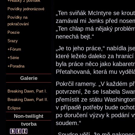
+Hlášky z povídek
Povídky jednorázové
„Ten sviňák McIntyre se krout
Povídky na
zamával mi Jenks před nose
pokračování
„Ten chlap má nějaký problém,
Poezie
nenechá bejt.“
Srazy
„Je to jeho práce,“ nabídla j
+Fórum
které leželo daleko za hranic
+Série
byla práce něco jako kabaret
+Poradna
Přetahovaná, která mu vyděl
Galerie
Pokrčil rameny. „V každém 
potvrzení, že se Isabela Sw
Breaking Dawn, Part I.
přemístit ze státu Washingto
Breaking Dawn, Part II.
v případě potřeby bude ochot
Eclipse
po doručení výzvy k podání 
Non-twilight
soudem.“
tvorba
„Soudce věří, že mě nakonec n