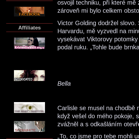
osvojil techniku, při které mě
zároveň mi bylo celkem obsto
Victor Golding dodržel slovo.
Affiliates
Harvardu, mě vyzvedl na minu
vysekávat Viktorovy potomk
podal ruku. „Tohle bude brnka
Bella
Carlisle se musel na chodbě
když vešel do mého pokoje, s
zvážněl a s odkašláním otevř
„To, co jsme pro tebe mohli udě