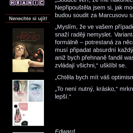
Nepřipouštěla jsem si, jak m
budou soudit za Marcusovu s
Nenechte si ujít!
„Myslím, že ve vašem případě
snaží raději nemyslet. Variant
formálně – potrestaná za něc
musí připadat absurdní každý
aniž bych přehnaně fandil wa
zvládají všichni,“ ušklíbl se.
„Chtěla bych mít váš optimis
„To není nutný, krásko,“ mrk
lepší.“
Edward