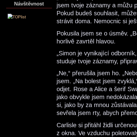
Návštěvnost
jsem tvoje záznamy a můžu p
Pokud budeš souhlasit, můžeš 
strávit doma. Nemocnic si ješt
Pokusila jsem se o úsměv. „Boj
horlivě zavrtěl hlavou.
„Simon je vynikající odborník
studuje tvoje záznamy, připr
„Ne,“ přerušila jsem ho. „Neb
jsem. „Na bolest jsem zvyklá
odjet. Rose a Alice a šerif S
jako obvykle jsem nedokázala
si, jako by za mnou zůstával
sevřela jsem rty, abych přemo
Carlisle si přitáhl židli určen
z okna. Ve vzduchu poletovaly