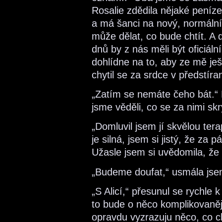
Rosalie zdědila nějaké peníze
a má šanci na nový, normální
může dělat, co bude chtít. A
dnů by z nás měli být oficiáln
dohlídne na to, aby ze mě je
chytil se za srdce v předstíra
„Zatím se nemáte čeho bát.“ M
jsme věděli, co se za nimi skr
„Domluvil jsem jí skvělou ter
je silná, jsem si jistý, že z
Užasle jsem si uvědomila, že 
„Budeme doufat,“ usmála jse
„S Alicí,“ přesunul se rychle
to bude o něco komplikovanějš
opravdu vyzrazuju něco, co ch