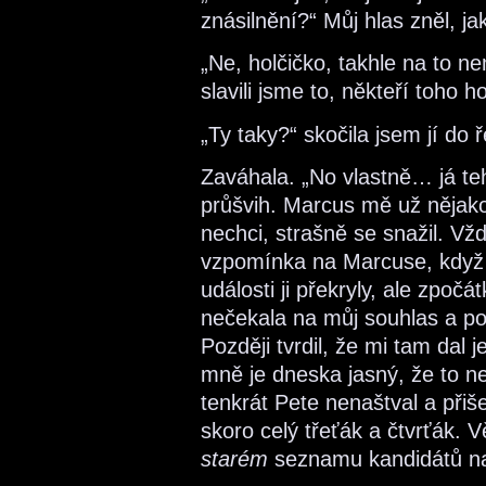
znásilnění?“ Můj hlas zněl, j
„Ne, holčičko, takhle na to n
slavili jsme to, někteří toho ho
„Ty taky?“ skočila jsem jí do ř
Zaváhala. „No vlastně… já teh
průšvih. Marcus mě už nějako
nechci, strašně se snažil. Vžd
vzpomínka na Marcuse, když 
události ji překryly, ale zpoč
nečekala na můj souhlas a po
Později tvrdil, že mi tam dal 
mně je dneska jasný, že to n
tenkrát Pete nenaštval a při
skoro celý třeťák a čtvrťák. 
starém
seznamu kandidátů na