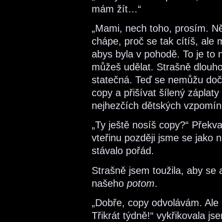
mám žít…“
„Mami, nech toho, prosím. 
chápe, proč se tak cítíš, ale
abys byla v pohodě. To je to n
můžeš udělat. Strašně dlouho
statečná. Teď se nemůžu dočk
copy a přišívat šílený záplat
nejhezčích dětských vzpomín
„Ty ještě nosíš copy?“ Překva
vteřinu později jsme se jako
stávalo pořád.
Strašně jsem toužila, aby s
našeho
potom
.
„Dobře, copy odvolávám. Ale 
Třikrát týdně!“ vykřikovala j