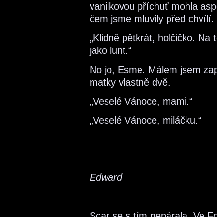
vanilkovou příchuť mohla as
čem jsme mluvily před chvílí.
„Klidně pětkrát, holčičko. Na 
jako lunt.“
No jo, Esme. Málem jsem za
matky vlastně dvě.
„Veselé Vánoce, mami.“
„Veselé Vánoce, miláčku.“
Edward
Scar se s tím nepárala. Ve For