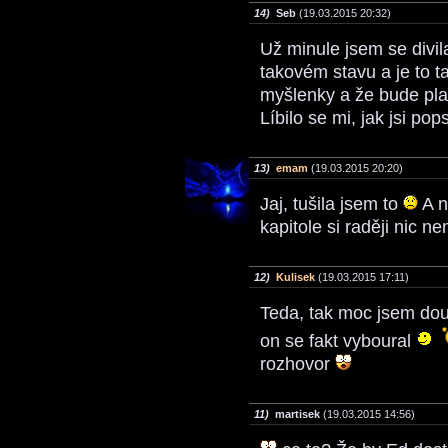
14)
Seb
(19.03.2015 20:32)
Už minule jsem se divil
takovém stavu a je to t
myšlenky a že bude pla
Líbilo se mi, jak jsi p
13)
emam
(19.03.2015 20:20)
Jaj, tušila jsem to
A n
kapitole si raději nic 
12)
Kulisek
(19.03.2015 17:11)
Teda, tak moc jsem dou
on se fakt vyboural
rozhovor
11)
martisek
(19.03.2015 14:56)