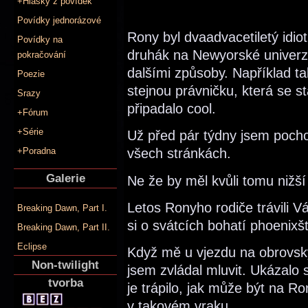
+Hlášky z povídek
Povídky jednorázové
Rony byl dvaadvacetiletý idiot
Povídky na
druhák na Newyorské univerzi
pokračování
dalšími způsoby. Například ta
Poezie
stejnou právničku, která se 
Srazy
připadalo cool.
+Fórum
+Série
Už před pár týdny jsem pocho
+Poradna
všech stránkách.
Galerie
Ne že by měl kvůli tomu nižší
Letos Ronyho rodiče trávili V
Breaking Dawn, Part I.
si o svátcích bohatí phoenixš
Breaking Dawn, Part II.
Eclipse
Když mě u vjezdu na obrovsk
Non-twilight
jsem zvládal mluvit. Ukázalo 
tvorba
je trápilo, jak může být na R
v takovém vraku.