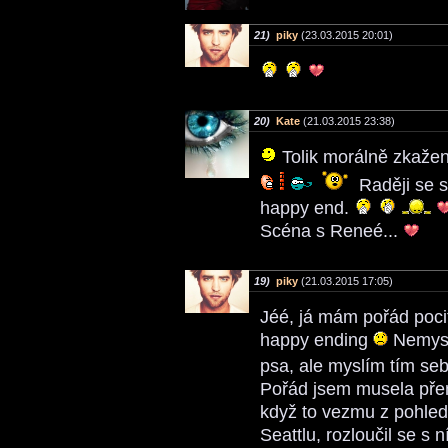
21)
piky
(23.03.2015 20:01)
20)
Kate
(21.03.2015 23:38)
Tolik morálně zkažený
Raději se so
happy end.
Scéna s Reneé...
19)
piky
(21.03.2015 17:05)
Jéé, já mám pořád pocit
happy ending
Nemyslí
psa, ale myslím tím se
Pořád jsem musela přem
když to vezmu z pohledu
Seattlu, rozloučil se s n