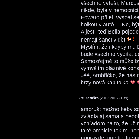
všechno vyřeší, Marcus 
nikde, byla v nemocnici,
Edward přijel, vyspal se
holkou v autě ... No, b
A jestli teď Bella poj
nemají šanci vidět
Myslím, že i kdyby mu 
bude všechno vyčítat d
Samozřejmě to může bý
vymýšlím bláznivé kons
Jéé, Ambřičko, že nás 
brzy nová kapitolka
18)
betuška
(20.03.2015 21:39)
ambruš: možno keby som
zvládla aj sama a nep
vzhľadom na to, že už 
také ambície tak mi nep
popravde mne tento sp