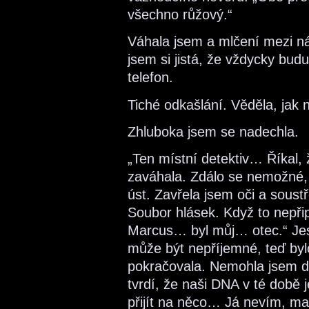
všechno růžový.“
Váhala jsem a mlčení mezi ná
jsem si jistá, že vždycky budu
telefon.
Tiché odkašlání. Věděla, jak 
Zhluboka jsem se nadechla.
„Ten místní detektiv… Říkal,
zaváhala. Zdálo se nemožné, 
úst. Zavřela jsem oči a soustř
Soubor hlásek. Když to nepři
Marcus… byl můj… otec.“ Jestl
může být nepříjemné, teď byl
pokračovala. Nemohla jsem do
tvrdí, že naši DNA v té době 
přijít na něco… Já nevím, ma