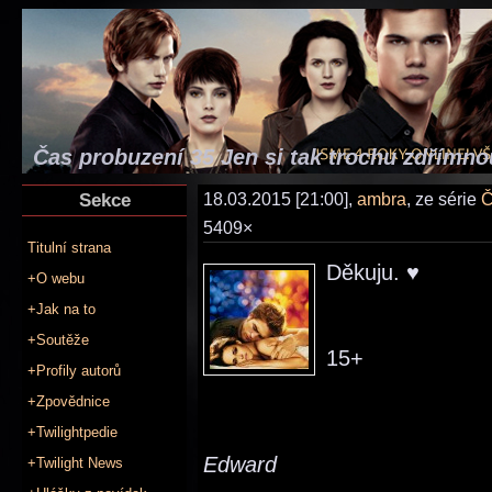
Čas probuzení 35 Jen si tak trochu zdřímno
Sekce
18.03.2015 [21:00],
ambra
, ze série
Č
5409×
Titulní strana
Děkuju. ♥
+O webu
+Jak na to
+Soutěže
15+
+Profily autorů
+Zpovědnice
+Twilightpedie
Edward
+Twilight News