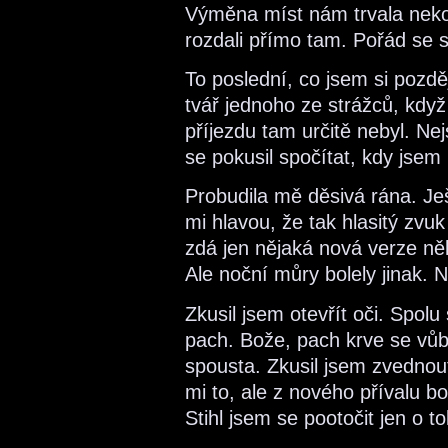
Výměna míst nám trvala neko
rozdali přímo tam. Pořád se 
To poslední, co jsem si pozdě
tvář jednoho ze strážců, když
příjezdu tam určitě nebyl. Nej
se pokusil spočítat, kdy jsem
Probudila mě děsivá rána. Je
mi hlavou, že tak hlasitý zvu
zdá jen nějaká nová verze ně
Ale noční můry bolely jinak. 
Zkusil jsem otevřít oči. Spo
pach. Bože, pach krve se vůb
spousta. Zkusil jsem zvednout
mi to, ale z nového přívalu b
Stihl jsem se pootočit jen o t