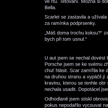
ve rtu. Tetování. Možná si do
Bella.
Scarlet se zastavila a užívala 
za ramínka podprsenky.
„Máš doma trochu koksu?“ zaš
bych při tom usnul.“
U aut jsem se nechal dovést 
Porsche jsem se ke svému ch
chuť hlásit. Scar zamířila ke d
na druhou stranu a vypáčil jí
kravinu, kterou se tenhle obr 
nechala usadit. Dopotácel jse
Odhodlaně jsem stiskl obrovsk
pokus nepodařilo vycouvat na 