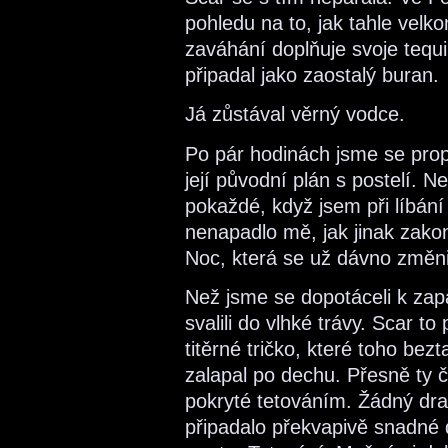
pohledu na to, jak tahle vel
zaváhání doplňuje svoje tequil
připadal jako zaostalý buran.
Já zůstával věrný vodce.
Po pár hodinách jsme se propi
její původní plán s postelí. 
pokaždé, když jsem při líbání 
nenapadlo mě, jak jinak zakon
Noc, která se už dávno změni
Než jsme se dopotáceli k za
svalili do vlhké trávy. Scar t
titěrné tričko, které toho bez
zalapal po dechu. Přesně ty čá
pokryté tetováním. Žádný drak
připadalo překvapivě snadné d