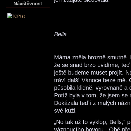
Návštěvnost
Bella
Máma zněla hrozně smutně. Pr
že se snad brzo uvidíme, teď 
ještě budeme muset projít. Na 
tráví další Vánoce beze mě. 
působila klidně, vyrovnaně a 
Potíž byla v tom, že jsem se 
Dokázala teď i z malých náz
své kůži.
„No tak už to vyklop, Bells,“ 
váznoucího hovoru. „Obě pře