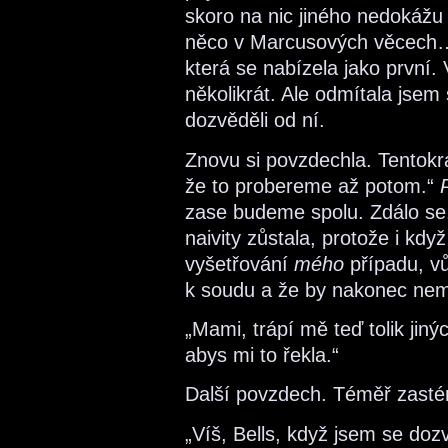
skoro na nic jiného nedokážu m
něco v Marcusových věcech…
která se nabízela jako první.
několikrát. Ale odmítala jsem 
dozvěděli od ní.
Znovu si povzdechla. Tentokr
že to probereme až potom.“
zase budeme spolu. Zdálo se,
naivity zůstala, protože i kd
vyšetřování
mého
případu, vů
k soudu a že by nakonec nem
„Mami, trápí mě teď tolik jin
abys mi to řekla.“
Další povzdech. Téměř zasté
„Víš, Bells, když jsem se doz