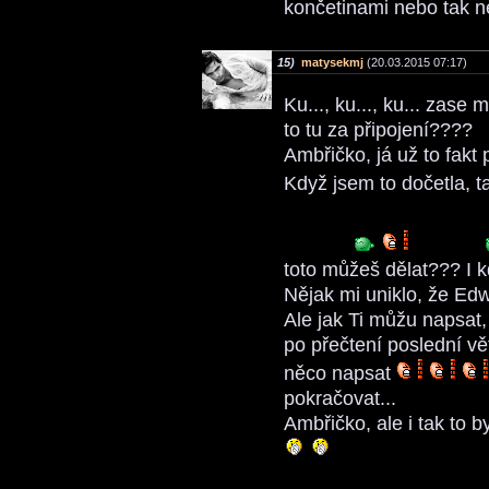
končetinami nebo tak 
15)
matysekmj
(20.03.2015 07:17)
Ku..., ku..., ku... zase
to tu za připojení????
Ambřičko, já už to fakt 
Když jsem to dočetla, t
toto můžeš dělat??? I k
Nějak mi uniklo, že Edwa
Ale jak Ti můžu napsat
po přečtení poslední v
něco napsat
pokračovat...
Ambřičko, ale i tak to 