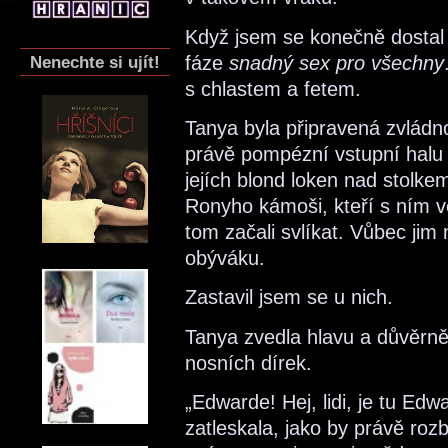
Když jsem se konečně dostal 
fáze
snadný sex pro všechny
Nenechte si ujít!
s chlastem a fetem.
Tanya byla připravená zvládnou
právě pompézní vstupní halu a
jejích blond loken nad stolkem
Ronyho kámoši, kteří s ním ve 
tom začali svlíkat. Vůbec jim
obýváku.
Zastavil jsem se u nich.
Tanya zvedla hlavu a důvěrn
nosních dírek.
„Edwarde! Hej, lidi, je tu Ed
zatleskala, jako by právě rozb