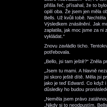
přišla řeč, přísahal, že to by
opilí oba. Že jsem jen měla ob
Bells. Už kvůli tobě. Nechtěla
Výsledkem znásilnění. Jak mo
zaplatila, jak moc jsme za ni 
vykládat.“
Znovu zavládlo ticho. Tentokr
potřebovala.
„Bello, jsi tam ještě?“ Zněla p
„Jsem tu mami. A hlavně nez
jsi skoro ještě dítě. Měla jsi 
jako je teď Edward. Co když i 
důsledky ho budou pronásledo
„Neměla jsem právo zatáhnout
„Nikdy si to neodpustím, Bell