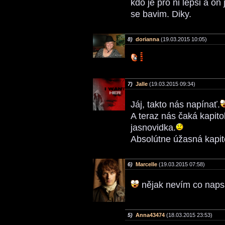
kdo je pro ni lepsi a on
se bavim. Diky.
8)
dorianna
(19.03.2015 10:05)
7)
Jalle
(19.03.2015 09:34)
Jáj, takto nás napínať.
A teraz nás čaká kapit
jasnovidka.
Absolútne úžasná kapit
6)
Marcelle
(19.03.2015 07:58)
nějak nevím co napsa
5)
Anna43474
(18.03.2015 23:53)