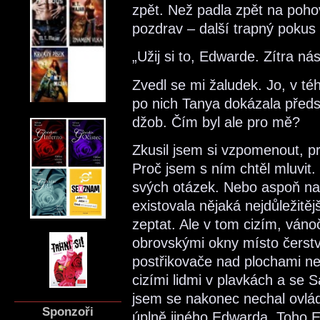
zpět. Než padla zpět na pohov
pozdrav – další trapný pokus 
„Užij si to, Edwarde. Zítra ná
Zvedl se mi žaludek. Jo, v té
po nich Tanya dokázala předst
džob. Čím byl ale pro mě?
Zkusil jsem si vzpomenout, pr
Proč jsem s ním chtěl mluvit
svých otázek. Nebo aspoň na t
existovala nějaká nejdůležitě
zeptat. Ale v tom cizím, vá
obrovskými okny místo čerstv
postřikovače nad plochami ne
cizími lidmi v plavkách a se
jsem se nakonec nechal ovlá
Sponzoři
úplně jiného Edwarda. Toho 