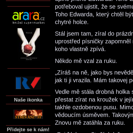
potřeboval ujistit, že se svém
Toho Edwarda, který chtěl bý
chytré holce.
Stál jsem tam, zíral do prázd
uprostřed písničky zapomněl n
koho vlastně zpívá.
Někdo mě vzal za ruku.
„Zíráš na ně, jako bys nevěděl,
jak ti ji vrazila. Mám takovej 
Vedle mě stála drobná holka
přestat zírat na kroužek v její
Naše ikonka
takhle ozdobenou pusu. Mimo
vědoucím úsměvem. Takovým, 
Znovu mě zatáhla za ruku.
Přidejte se k nám!