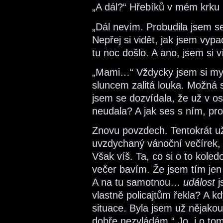
„A dál?“ Hřebíků v mém krku
„Dál nevím. Probudila jsem s
Nepřej si vidět, jak jsem vypa
tu noc došlo. A ano, jsem si ví
„Mami…“ Vždycky jsem si mysle
sluncem zalitá louka. Možná 
jsem se dozvídala, že už v o
neudala? A jak ses s ním, pr
Znovu povzdech. Tentokrát u
uvzdychaný vánoční večírek, c
Však víš. Ta, co si o to koledo
večer bavím. Že jsem tím jen
A na tu samotnou…
událost
j
vlastně policajtům řekla? A kd
situace. Byla jsem už nějako
dobře nezvládám.“ Jo, i o to