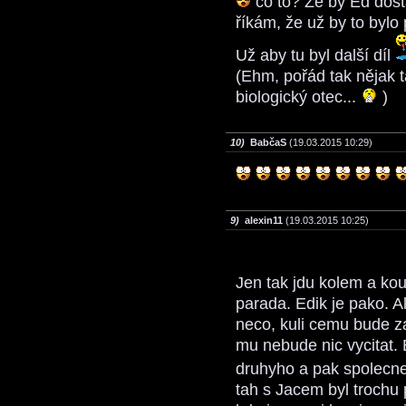
co to? Že by Ed dos
říkám, že už by to bylo
Už aby tu byl další díl
(Ehm, pořád tak nějak 
biologický otec...
)
10)
BabčaS
(19.03.2015 10:29)
9)
alexin11
(19.03.2015 10:25)
Jen tak jdu kolem a kou
parada. Edik je pako. A
neco, kuli cemu bude za
mu nebude nic vycitat. 
druhyho a pak spolecn
tah s Jacem byl trochu