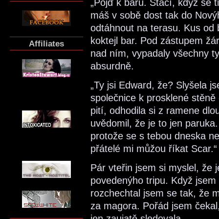
„Pojď k baru. Stačí, když se t
máš v sobě dost tak do Nový
odtáhnout na terasu. Kus od 
koktejl bar. Pod zástupem žár
Affiliates
nad ním, vypadaly všechny ty
absurdně.
„Ty jsi Edward, že? Slyšela j
společnice k prosklené stěně
pití, odhodila si z ramene dl
uvědomil, že je to jen paruk
protože se s tebou dneska ne
přátelé mi můžou říkat Scar.“
Pár vteřin jsem si myslel, ž
povedenýho tripu. Když jsem p
rozchechtal jsem se tak, že 
za magora. Pořád jsem čekal,
jen zaujatě sledovala.