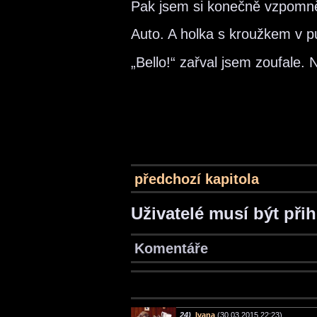
Pak jsem si konečně vzpomně
Auto. A holka s kroužkem v p
„Bello!“ zařval jsem zoufale
předchozí kapitola
Uživatelé musí být při
Komentáře
24)
Ivana
(30.03.2015 22:23)