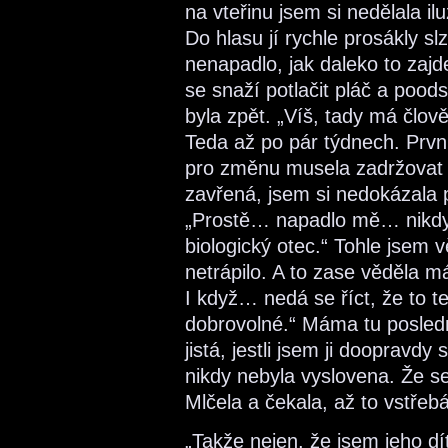
na vteřinu jsem si nedělala il
Do hlasu jí rychle prosákly sl
nenapadlo, jak daleko to zajd
se snaží potlačit pláč a pood
byla zpět. „Víš, tady má člov
Teda až po pár týdnech. Prvn
pro změnu musela zadržovat 
zavřená, jsem si nedokázala p
„Prostě… napadlo mě… nikdy js
biologický otec.“ Tohle jsem v
netrápilo. A to zase věděla 
I když… nedá se říct, že to t
dobrovolné.“ Máma tu poslední
jistá, jestli jsem ji doopravd
nikdy nebyla vyslovena. Že s
Mlčela a čekala, až to vstřeb
„Takže nejen, že jsem jeho d