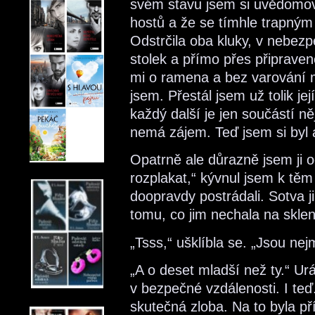
svém stavu jsem si uvědomoval
hostů a že se tímhle trapný
Odstrčila oba kluky, v nebez
stolek a přímo přes připrave
mi o ramena a bez varování m
jsem. Přestál jsem už tolik je
každý další je jen součástí n
nemá zájem. Teď jsem si byl al
Opatrně ale důrazně jsem ji od
rozplakat,“ kývnul jsem k těm
doopravdy postrádali. Sotva j
tomu, co jim nechala na skle
„Tsss,“ ušklíbla se. „Jsou nej
„A o deset mladší než ty.“ Ur
v bezpečné vzdálenosti. I teď
skutečná zloba. Na to byla příl