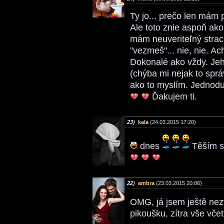
Ty jo... prečo len mám 
Ale toto znie aspoň ako
mám neuveriteľný strac
"vezmeš"... nie, nie. A
Dokonalé ako vždy. Jeho
(chýba mi nejak to sprá
ako to myslím. Jednodu
Ďakujem ti.
23)
kala
(24.03.2015 17:20)
dnes
Těším se
22)
ambra
(23.03.2015 20:06)
OMG, já jsem ještě nez
pikoušku, zítra vše vče