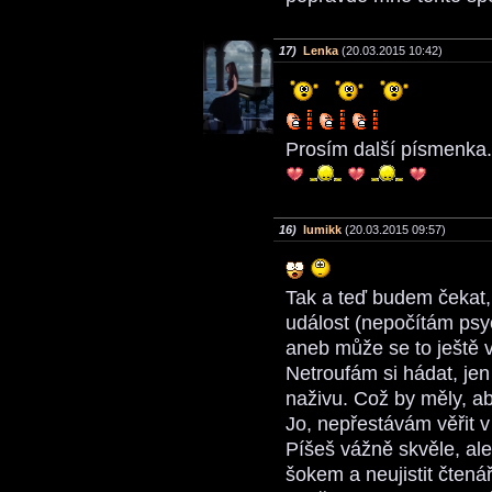
17)
Lenka
(20.03.2015 10:42)
Prosím další písmenka.
16)
lumikk
(20.03.2015 09:57)
Tak a teď budem čekat, 
událost (nepočítám psych
aneb může se to ještě 
Netroufám si hádat, je
naživu. Což by měly, ab
Jo, nepřestávám věřit 
Píšeš vážně skvěle, ale
šokem a neujistit čtenář