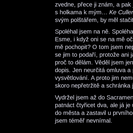
zvedne, přece ji znám, a pak j
s holkama k mým…
Ke Cull
svým polštářem, by měl stačit
Spoléhal jsem na ně. Spoléha
Esme, i když oni se na mě oč
mě pochopit? O tom jsem nep
se jim to podaří, protože ani
proč to dělám. Věděl jsem je
dopis. Jen neurčitá omluva a
vysvětlování. A proto jim nem
skoro nepřetržitě a schránka 
Vydržel jsem až do Sacramen
patnáct čtyřicet dva, ale já j
do města a zastavil u prvního
jsem téměř nevnímal.