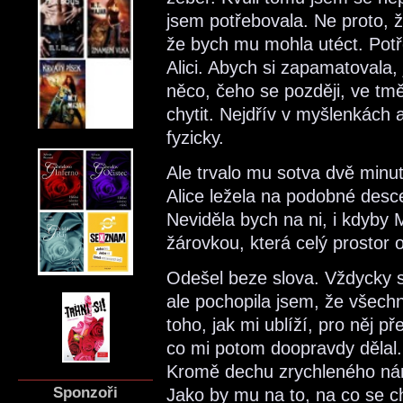
jsem potřebovala. Ne proto, ž
že bych mu mohla utéct. Potř
Alici. Abych si zapamatovala
něco, čeho se později, ve tm
chytit. Nejdřív v myšlenkách 
fyzicky.
Ale trvalo mu sotva dvě minut
Alice ležela na podobné des
Neviděla bych na ni, i kdyby 
žárovkou, která celý prostor o
Odešel beze slova. Vždycky se
ale pochopila jsem, že všech
toho, jak mi ublíží, pro něj př
co mi potom doopravdy dělal. 
Kromě dechu zrychleného ná
Sponzoři
Jako by mu na to, na co se ch