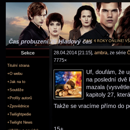
Čas probuzení 26 Hladový čas
Sekce
28.04.2014 [21:15],
ambra
, ze série
Č
7775×
Titulní strana
Uf, doufám, že u
+O webu
na poslední dvě 
+Jak na to
mazala (vysvětle
+Soutěže
kapitoly 27, která
+Profily autorů
Takže se vracíme přímo do pe
+Zpovědnice
+Twilightpedie
+Twilight News
15+