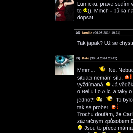
Lumicku, prave sedím v
to
)). Mmch - půlka n
dopsat...
40)
lumikk
(06.05.2014 19:11)
Tak japak? Už se chyst
39)
Kate
(30.04.2014 23:42)
Mmm...
Ne. Nebudu 
situaci nemám sílu.
vyždímaná.
Já věděla
o Bellu i o Alici a taky
jedno?!
To byl
tak se prober.
Trochu doufám, že Carl
zázračným způsobem Be
Jsou to přece máma 