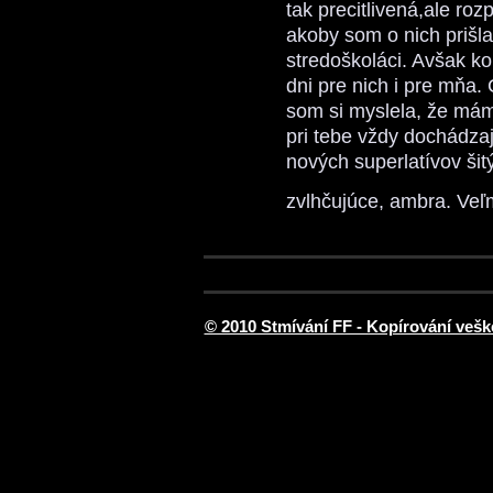
tak precitlivená,ale ro
akoby som o nich prišla.
stredoškoláci. Avšak ko
dni pre nich i pre mňa. 
som si myslela, že mám
pri tebe vždy dochádza
nových superlatívov šit
zvlhčujúce, ambra. Veľ
© 2010 Stmívání FF - Kopírování vešk