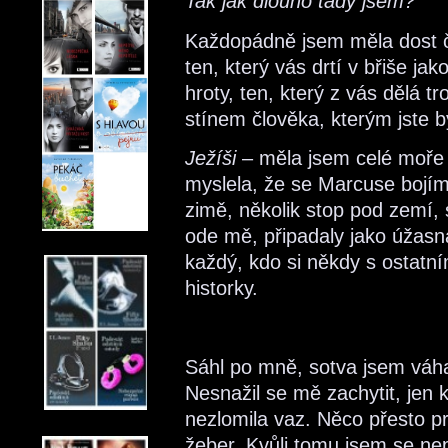
Tak jak dlouho tady jsem?
Každopádně jsem měla dost č
ten, který vás drtí v břiše ja
hroty, ten, který z vás dělá t
stínem člověka, kterým jste b
Ježíši
– měla jsem celé moře č
myslela, že se Marcuse bojím
zimě, několik stop pod zemí, s
ode mě, připadaly jako úžasn
každý, kdo si někdy s ostatní
historky.
Sáhl po mně, sotva jsem váhav
Nesnažil se mě zachytit, jen 
nezlomila vaz. Něco přesto p
žeber. Kvůli tomu jsem se nep