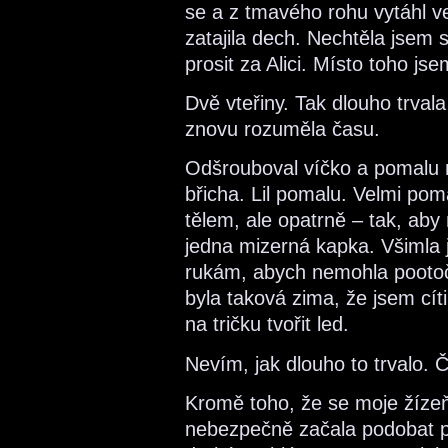
se a z tmavého rohu vytáhl v
zatajila dech. Nechtěla jsem s
prosit za Alici. Místo toho jse
Dvě vteřiny. Tak dlouho trval
znovu rozuměla času.
Odšrouboval víčko a pomalu n
břicha. Lil pomalu. Velmi po
tělem, ale opatrně – tak, aby
jedna mizerná kapka. Všimla
rukám, abych nemohla pootoči
byla taková zima, že jsem cíti
na tričku tvořit led.
Nevím, jak dlouho to trvalo. 
Kromě toho, že se moje žíze
nebezpečně začala podobat pri