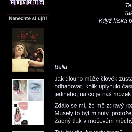
Ta
Ta
Nenechte si ujít!
Když láska by
Bella
Jak dlouho může člověk zůsta
odhadovat, kolik uplynulo čas
jediného, na co je náš moze
Zdálo se mi, že mě zdravý ro
Musely to být minuty, protože 
Žádný tlak v močovém měchýř