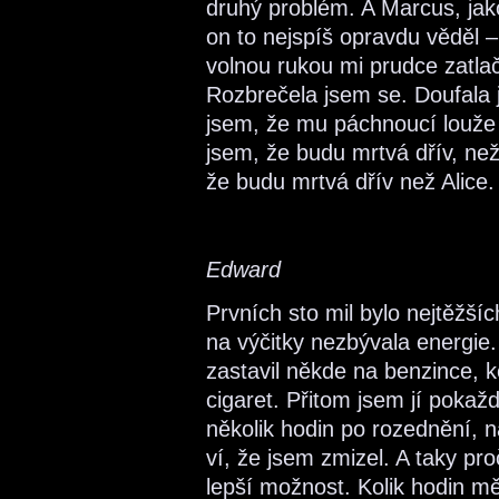
druhý problém. A Marcus, jak
on to nejspíš opravdu věděl – 
volnou rukou mi prudce zatlači
Rozbrečela jsem se. Doufala 
jsem, že mu páchnoucí louže
jsem, že budu mrtvá dřív, než
že budu mrtvá dřív než Alice.
Edward
Prvních sto mil bylo nejtěžší
na výčitky nezbývala energie
zastavil někde na benzince, ko
cigaret. Přitom jsem jí pokaž
několik hodin po rozednění, 
ví, že jsem zmizel. A taky pro
lepší možnost. Kolik hodin m