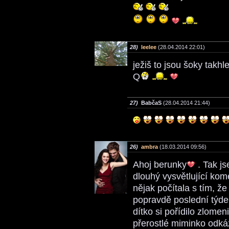
28)
leelee
(28.04.2014 22:01)
ježiš to jsou šoky takhl
Q
27)
BabčaS
(28.04.2014 21:44)
26)
ambra
(18.03.2014 09:56)
Ahoj berunky
. Tak j
dlouhý vysvětlující kom
nějak počítala s tím, ž
popravdě poslední týde
dítko si pořídilo zlom
přerostlé miminko odká