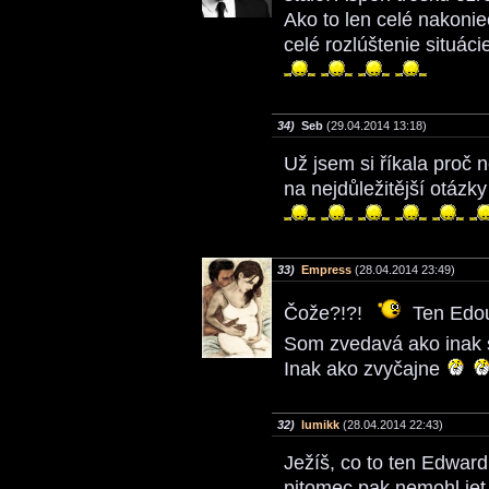
Ako to len celé nakoni
celé rozlúštenie situáci
34)
Seb
(29.04.2014 13:18)
Už jsem si říkala proč n
na nejdůležitější otáz
33)
Empress
(28.04.2014 23:49)
Čože?!?!
Ten Edouš
Som zvedavá ako inak 
Inak ako zvyčajne
32)
lumikk
(28.04.2014 22:43)
Ježíš, co to ten Edward
pitomec pak nemohl jet