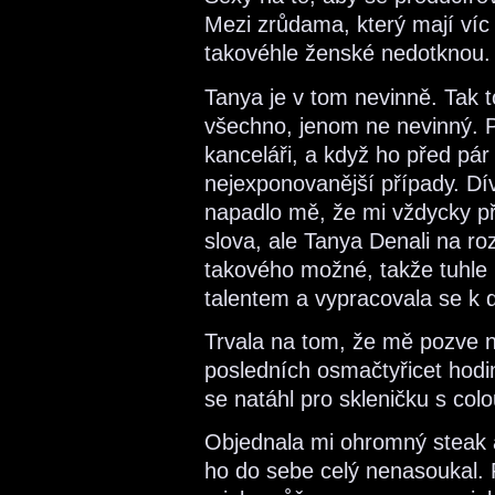
Mezi zrůdama, který mají víc n
takovéhle ženské nedotknou.
Tanya je v tom nevinně. Tak 
všechno, jenom ne nevinný. P
kanceláři, a když ho před pár 
nejexponovanější případy. Díva
napadlo mě, že mi vždycky při
slova, ale Tanya Denali na roz
takového možné, takže tuhle
talentem a vypracovala se k d
Trvala na tom, že mě pozve n
posledních osmačtyřicet hodi
se natáhl pro skleničku s colo
Objednala mi ohromný steak a
ho do sebe celý nenasoukal. 