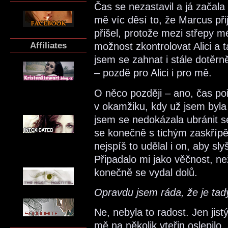
Čas se nezastavil a já začala 
mě víc děsí to, že Marcus přij
přišel, protože mezi střepy mé
Affiliates
možnost zkontrolovat Alici a 
jsem se zahnat i stále dotěrně
– pozdě pro Alici i pro mě.
O něco později – ano, čas poř
v okamžiku, kdy už jsem byla 
jsem se nedokázala ubránit 
se konečně s tichým zaskřípě
nejspíš to udělal i on, aby sl
Připadalo mi jako věčnost, ne
konečně se vydal dolů.
Opravdu jsem ráda, že je tad
Ne, nebyla to radost. Jen jist
mě na několik vteřin oslepilo,