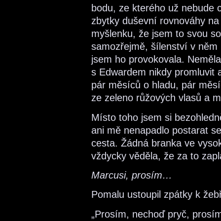
bodu, ze kterého už nebude c
zbytky duševní rovnováhy na to
myšlenku, že jsem to svou so
samozřejmě, šílenství v něm b
jsem ho provokovala. Neměla
s Edwardem nikdy promluvit an
pár měsíců o hladu, pár měs
ze zeleno růžových vlasů a m
Místo toho jsem si bezohledn
ani mě nenapadlo postarat se
cesta. Žádná branka ve vysoké
vždycky věděla, že za to zapl
Marcusi, prosím…
Pomalu ustoupil zpátky k žebř
„Prosím, nechoď pryč, prosím