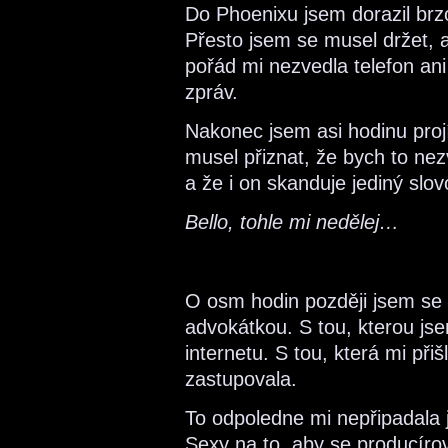
Do Phoenixu jsem dorazil brzo
Přesto jsem se musel držet, a
pořád mi nezvedla telefon a
zpráv.
Nakonec jsem asi hodinu proj
musel přiznat, že bych to nezv
a že i on skanduje jediný slov
Bello, tohle mi nedělej…
O osm hodin později jsem se 
advokátkou. S tou, kterou jse
internetu. S tou, která mi při
zastupovala.
To odpoledne mi nepřipadala je
Sexy na to, aby se producíro