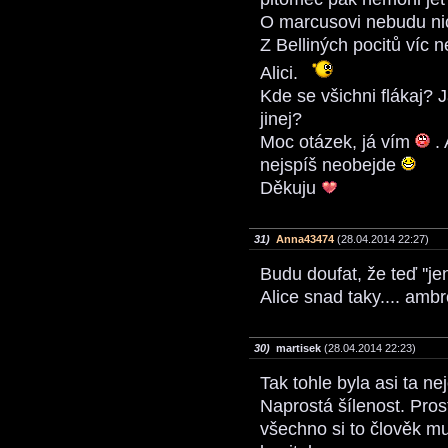
O marcusovi nebudu nic
Z Belliných pocitů víc 
Alici.
Kde se všichni flákaj? J
jinej?
Moc otázek, já vím
. 
nejspíš neobejde
Děkuju
31)
Anna43474
(28.04.2014 22:27)
Budu doufat, že teď ''j
Alice snad taky.... amb
30)
martisek
(28.04.2014 22:23)
Tak tohle byla asi ta ne
Naprostá šílenost. Pros
všechno si to člověk mu