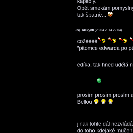
kapitoly.
Opět smekám pomyslný
tak špatně...
29)
nicky88
(28.04.2014 22:04)
cožéééé
"pitomce edwarda po pět
edíka, tak hned udělá 
prosím prosím prosím ať 
Bellou
jinak tohle dál nezvládá
do toho kdejaké mučen