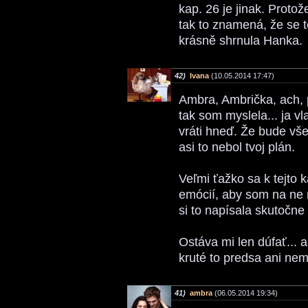
kap. 26 je jinak. Protože
tak to znamená, že se t
krásně shrnula Hanka.
42)
Ivana
(10.05.2014 17:47)
Ambra, Ambrička, ach, p
tak som myslela... ja v
vráti hneď. Že bude všet
asi to nebol tvoj plán.
Veľmi ťažko sa k tejto k
emócií, aby som na ne 
si to napísala skutočne 
Ostáva mi len dúfať... 
kruté to predsa ani ne
41)
ambra
(06.05.2014 19:34)