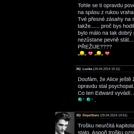
Tohle se ti opravdu pove
na spásu z rukou vraha
Tvé přesné zásahy na s
takže...... proč bys hodi
bylo málo na tak dobrý 
nezůstane pevně stát...
PŘEŽIJE????
36)
Lucka
(29.04.2014 15:11)
Doufám, že Alice ještě 
opravdu stal psychopat
Co ten Edward vyvádí. 
.
35)
DopeStars
(29.04.2014 14:51)
Trošku neurčitá kapitol
stalo. Aspoň trošku oz