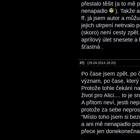
přestalo těšit (a to mě
nenapadlo
). Takže an
ff, já jsem autor a můžu 
jejich utrpení netrvalo p
(skoro) není cesty zpět
aprílový úlet snesete 
šťastná .
37)
(29.04.2014 18:20)
Po čase jsem zpět, po 
význam, po čase, který 
Protože tohle čekání na
život pro Alici.... to j
A přitom neví, jestli nep
protože za sebe neprosi
"Místo toho jsem si bez
a ani mě nenapadlo post
přece jen donekonečna 
.