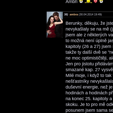
Ambři
38)
ambra
(30.04.2014 19:49)
Berunky, děkuju, že jst
nevykašlaly se na mě (j
jsem ale z některých va
to možná není úplně jas
kapitoly (26 a 27) jse
takže ty další dvě se "
ne moc optimističtěji, al
Jen pro jistotu přidáv
smazané kap. 27 vysvět
Milé moje, i když to ta
nešťastníky nevykašlal
duševní energie, než je
hodinách a hodinách př
na konec 25. kapitoly 
skoku. Je to pro mě od
posunem jsem sama seb