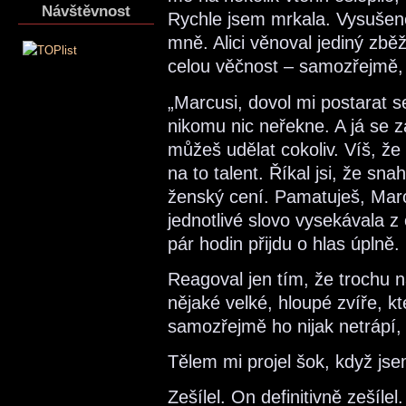
Návštěvnost
Rychle jsem mrkala. Vysušené 
mně. Alici věnoval jediný zbě
celou věčnost – samozřejmě, 
„Marcusi, dovol mi postarat se
nikomu nic neřekne. A já se 
můžeš udělat cokoliv. Víš, že
na to talent. Říkal jsi, že sn
ženský cení. Pamatuješ, Marc
jednotlivé slovo vysekávala z
pár hodin přijdu o hlas úplně.
Reagoval jen tím, že trochu n
nějaké velké, hloupé zvíře, kt
samozřejmě ho nijak netrápí
Tělem mi projel šok, když jse
Zešílel. On definitivně zešíle