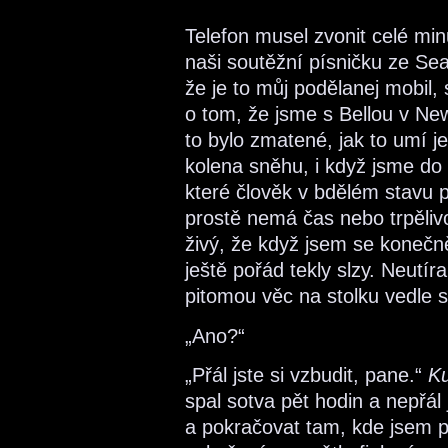
Telefon musel zvonit celé min
naši soutěžní písničku ze Sea
že je to můj podělanej mobil, 
o tom, že jsme s Bellou v N
to bylo zmatené, jak to umí j
kolena sněhu, i když jsme do N
které člověk v bdělém stavu 
prostě nemá čas nebo trpěli
živý, že když jsem se konečně
ještě pořád tekly slzy. Neutíra
pitomou věc na stolku vedle 
„Ano?“
„Přál jste si vzbudit, pane.“
K
spal sotva pět hodin a nepřál 
a pokračovat tam, kde jsem př