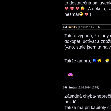
to dostatečná omluvenka
. A děkuju, 
nezmar
)
25)
lumikk
(17.03.2014 21:26)
Tak to vypadá, že tady 
dokopat, uctívat a zbož
(Ano, stále jsem ta nai
Takže ambro,
,
24)
Sneja
(12.03.2014 17:52)
Zásadná chyba-neprečít
později.
Takže ma pri kapitoly č