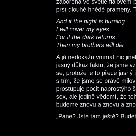
zabořená ve světle fialovém 
prst dlouhé hnědé prameny. T
And if the night is burning
I will cover my eyes
For if the dark returns
Then my brothers will die
A já nedokážu vnímat nic jinéh
jasný důkaz faktu, že jsme vz
se, protože je to přece jasný 
s tím, že jsme se právě milo
prostupuje pocit naprostýho š
sex, ale jedině vědomí, že toh
budeme znovu a znovu a zn
„Pane? Jste tam ještě? Budete