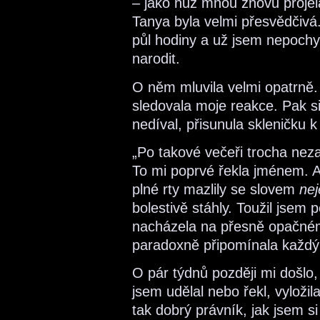
– jako nůž mnou znovu projel
Tanya byla velmi přesvědčivá. 
půl hodiny a už jsem nepochy
narodit.
O něm mluvila velmi opatrně. 
sledovala moje reakce. Pak si
nedíval, přisunula skleničku 
„Po takové večeři trocha nez
To mi poprvé řekla jménem. A 
plné rty mazlily se slovem
nej
bolestivě stáhly. Toužil jsem 
nacházela na přesně opačném
paradoxně připomínala každ
O pár týdnů později mi došlo,
jsem udělal nebo řekl, vyložil
tak dobrý právník, jak jsem si