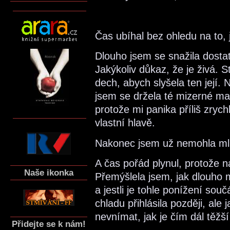
Čas ubíhal bez ohledu na to, 
Dlouho jsem se snažila dostat
Jakýkoliv důkaz, že je živá. St
dech, abych slyšela ten její.
jsem se držela té mizerné mal
protože mi panika příliš zrychl
vlastní hlavě.
Nakonec jsem už nemohla mluvi
A čas pořád plynul, protože n
Naše ikonka
Přemýšlela jsem, jak dlouho
a jestli je tohle ponížení so
chladu přihlásila později, ale
nevnímat, jak je čím dál těžší
Přidejte se k nám!