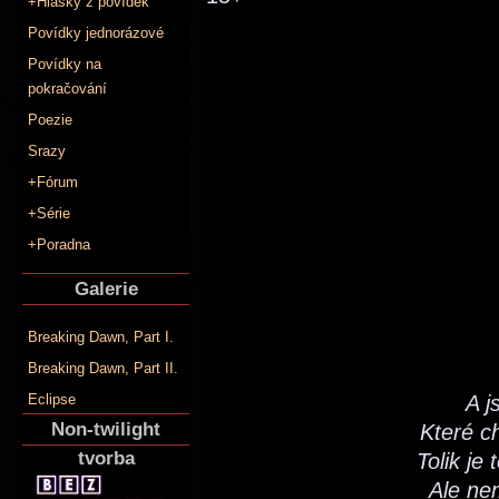
+Hlášky z povídek
Povídky jednorázové
Povídky na
pokračování
Poezie
Srazy
+Fórum
+Série
+Poradna
Galerie
Breaking Dawn, Part I.
Breaking Dawn, Part II.
A j
Eclipse
Non-twilight
Které ch
tvorba
Tolik je
Ale ne