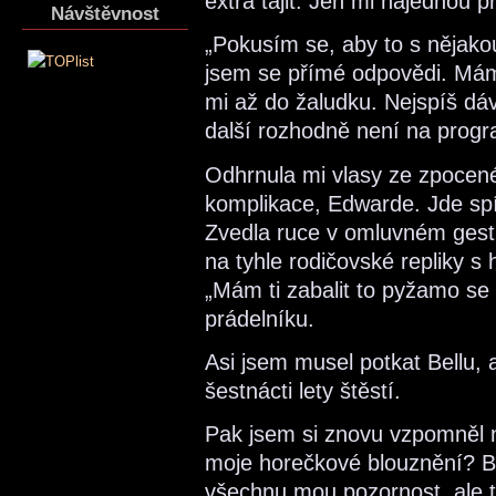
extra tajit. Jen mi najednou př
Návštěvnost
„Pokusím se, aby to s nějako
jsem se přímé odpovědi. Mám
mi až do žaludku. Nejspíš dá
další rozhodně není na prog
Odhrnula mi vlasy ze zpocené
komplikace, Edwarde. Jde spíš
Zvedla ruce v omluvném gestu 
na tyhle rodičovské repliky s
„Mám ti zabalit to pyžamo se
prádelníku.
Asi jsem musel potkat Bellu, 
šestnácti lety štěstí.
Pak jsem si znovu vzpomněl na
moje horečkové blouznění? Be
všechnu mou pozornost, ale tu