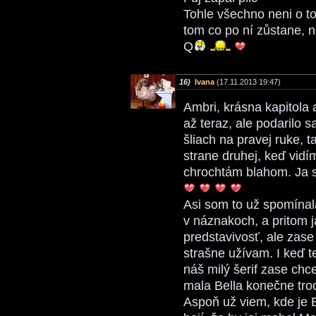
Tohle všechno neni o tom
tom co po ní zůstane, n
Q
16)
Ivana
(17.11.2013 19:47)
Ambri, krásna kapitola 
až teraz, ale podarilo 
šliach na pravej ruke,
strane druhej, keď vidím
chrochtám blahom. Ja 
Asi som to už spomínal
v náznakoch, a pritom 
predstavivosť, ale zase 
strašne užívam. I keď t
náš milý šerif zase chc
mala Bella konečne tro
Aspoň už viem, kde je 