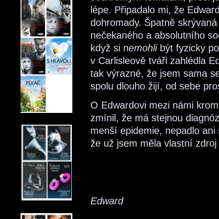
lépe. Připadalo mi, že Edwa
dohromady. Špatně skrývaná 
nečekaného a absolutního sous
když si n
emohli
být fyzicky p
v Carlisleově tváři zahlédla
tak výrazné, že jsem sama se
spolu dlouho žijí, od sebe pro
O Edwardovi mezi námi krom
zmínil, že má stejnou diagnóz
menší epidemie, nepadlo ani s
že už jsem měla vlastní zdroj
Edward