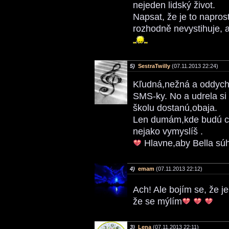
nejeden lidský život.
Napsat, že je to naprost
rozhodně nevystihuje, a
5)
SestraTwilly
(07.11.2013 22:24)
Kľudná,nežná a oddych
SMS-ky. No a udrela si
školu dostanú,obaja.
Len dumám,kde budú cvi
nejako vymyslíš .
Hlavne,aby Bella súh
4)
emam
(07.11.2013 22:12)
Ach! Ale bojím se, že je
že se mýlím
3)
Lena
(07.11.2013 22:11)