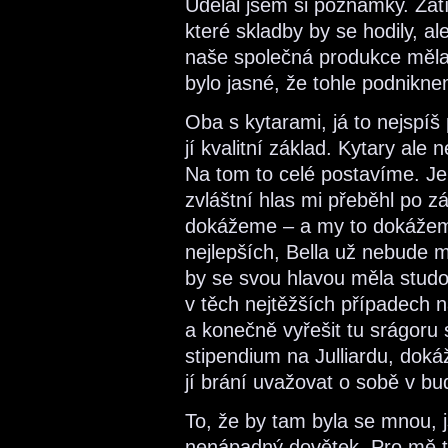
Udělal jsem si poznámky. Zat
které skladby by se hodily, al
naše společná produkce měla 
bylo jasné, že tohle podnikne
Oba s kytarami, já to nejspíš 
jí kvalitní základ. Kytary ale
Na tom to celé postavíme. Je
zvláštní hlas mi přeběhl po 
dokážeme – a my to dokážem
nejlepších, Bella už nebude 
by se svou hlavou měla studo
v těch nejtěžších případech 
a konečně vyřešit tu srágoru 
stipendium na Julliardu, dok
jí brání uvažovat o sobě v b
To, že by tam byla se mnou, j
nenápadný dovětek. Pro mě t