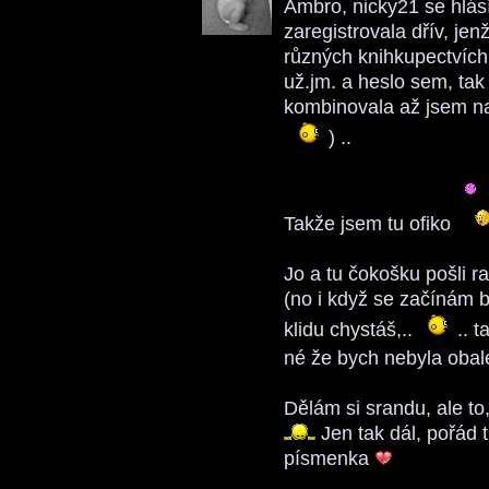
Ambro, nicky21 se hlás
zaregistrovala dřív, je
různých knihkupectvích
už.jm. a heslo sem, tak
kombinovala až jsem na 
) ..
Takže jsem tu ofiko
Jo a tu čokošku pošli r
(no i když se začínám b
klidu chystáš,..
.. t
né že bych nebyla oba
Dělám si srandu, ale t
Jen tak dál, pořád t
písmenka