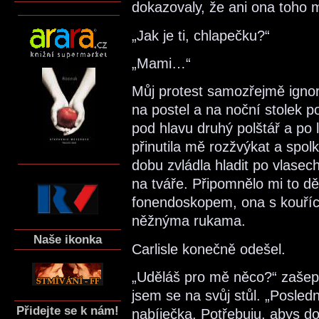
dokazovaly, že ani ona toho 
„Jak je ti, chlapečku?“
„Mami…“
Můj protest samozřejmě ignor
na postel a na noční stolek p
pod hlavu druhý polštář a po 
přinutila mě rozžvýkat a spol
dobu zvládla hladit po vlasec
na tváře. Připomnělo mi to dě
fonendoskopem, ona s kouříc
něžnýma rukama.
Naše ikonka
Carlisle konečně odešel.
„Uděláš pro mě něco?“ zašept
jsem se na svůj stůl. „Posled
Přidejte se k nám!
nabíječka. Potřebuju, abys do 