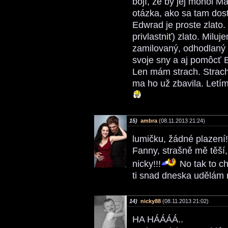
bojí, že by jej mohol Ma
otázka, ako sa tam dost
Edwrad je proste zlato.
privlastniť) zlato. Milu
zamilovaný, odhodlaný 
svoje sny a aj pomôcť 
Len mám strach. Strach
ma ho už zbavila. Letím
15)
ambra
(08.11.2013 21:24)
lumičku, žádné plazení
Fanny, strašně mě těší
nicky!!!
No tak to chc
ti snad dneska udělám
14)
nicky88
(08.11.2013 21:02)
HA HÁÁÁÁ..