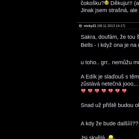
čokošku?
Děkuju!!! (a
Jinak jsem strašná, ale
9)
nicky21
(08.11.2013 14:17)
Sakra, doufám, že tou š
Bells - i když ona je n
u toho.. grr.. nemůžu m
A Edík je slaďouš s tě
zůstává netečná jooo,..
Snad už přiště budou o
A kdy že bude dalšííí?
Jsi skvělá