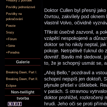
+Hlášky z povídek
Povídky jednorázové
Doktor Cullen byl přesný jak
Povídky na
čtvrtou, zakvílely pod oknem
pokračování
vlastnil Volvo, očividně vyzná
Poezie
Třikrát úsečně zazvonil, a p
Srazy
vzápětí nespokojené a důrazn
+Fórum
doktor se ho nikdy neptal, ja
+Série
pokoje. Netrpělivě ťuknul do 
+Poradna
dovnitř. Bavilo mě sledovat, 
Galerie
to, že je schopný usmát se, až
„Ahoj Bello,“ pozdravil a vsto
Breaking Dawn, Part I.
schopní nejspíš jen doktoři, 
Breaking Dawn, Part II.
plynule přešel v úšklebek. R
Eclipse
v patách. S otravnou vytrvalo
Non-twilight
doktor prohlížel, rozkročený
tvorba
hrudi. Jeho oči se proti přím