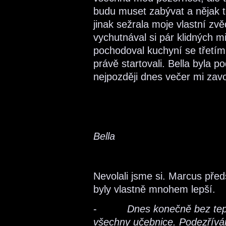
budu muset zabývat a nějak t
jinak sežrala moje vlastní zvě
vychutnával si pár klidných m
pochodoval kuchyní se třetí
právě startovali. Bella byla
nejpozději dnes večer mi zavo
Bella
Nevolali jsme si. Marcus předs
byly vlastně mnohem lepší.
-
Dnes konečně bez teplo
všechny učebnice. Podezřívám