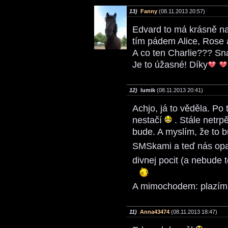
13)
Fanny
(08.11.2013 20:57)
Edvard to má krásně n
tím pádem Alice, Rose 
A co ten Charlie??? Sna
Je to úžasné! Díky
12)
lumik
(08.11.2013 20:41)
Achjo, já to věděla. Po
nestačí
. Stále netrp
bude. A myslím, že to b
SMSkami a teď nás opa
divnej pocit (a nebude 
A mimochodem: plazím 
11)
Anna43474
(08.11.2013 18:47)