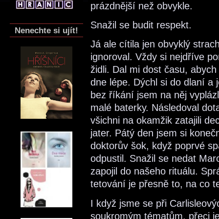
prázdnější než obvykle.
Snažil se budit respekt.
Nenechte si ujít!
Já ale cítila jen obvyklý strac
ignoroval. Vždy si nejdříve p
židli. Dal mi dost času, abych
dne lépe. Dýchl si do dlaní a
bez říkání jsem na něj vyplázl
malé baterky. Následoval dota
všichni na okamžik zatajili de
jater. Pátý den jsem si kone
doktorův šok, když poprvé spa
odpustil. Snažil se nedat Mar
zapojil do našeho rituálu. 
tetování je přesně to, na co t
I když jsme se při Carlisleov
soukromým tématům, přeci je