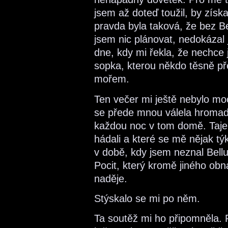
jsem až doteď toužil, by získ
pravda byla taková, že bez B
jsem nic plánovat, nedokázal
dne, kdy mi řekla, že nechce j
sopka, kterou někdo těsně př
mořem.
Ten večer mi ještě nebylo moc
se přede mnou válela hromada 
každou noc v tom domě. Tajem
hádali a které se mě nějak tý
v době, kdy jsem neznal Bellu
Pocit, který kromě jiného obn
naděje.
Stýskalo se mi po něm.
Ta soutěž mi ho připomněla. 