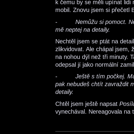
k čemu by se měli upínat lid
mobil. Znovu jsem si přečetl 
-
Nemůžu si pomoct. Něk
mě neptej na detaily.
Nechtěl jsem se ptát na detail
zlikvidovat. Ale chápal jsem,
na nohou dýl než tři minuty.
odepsal jí jako normální zami
-
Ještě s tím počkej. 
pak nebudeš chtít zavraždit m
detaily.
Chtěl jsem ještě napsat
Posí
vynechával. Nereagovala na t