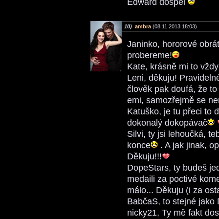
Edward dospěl
10)
ambra
(08.11.2013 18:03)
Janinko, hororové obrá
probereme!
Kate, krásně mi to vžd
Leni, děkuju! Pravideln
člověk pak doufá, že t
emi, samozřejmě se ne
Katuško, je tu přeci to
dokonalý dokopávač
Silvi, ty jsi lehoučká, 
konce
. A jak jinak, o
Děkuju!!!
DopeStars, ty budeš je
medaili za poctivé kom
málo... Děkuju (i za ost
BabčaS, to stejné jako 
nicky21, Ty mě fakt do