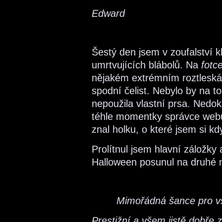
Edward
Šestý den jsem v zoufalství k
umrtvujících blábolů. Na
fotc
nějakém extrémním roztlesk
spodní čelist. Nebylo by na t
nepoužila vlastní prsa. Nedok
téhle momentky správce webu
znal holku, o které jsem si kd
Prolítnul jsem hlavní záložky 
Halloween posunul na druhé mí
Mimořádná šance pro v
Prestižní a všem jistě dobře 