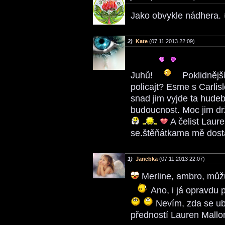
Jako obvykle nádhera.
2)
Kate
(07.11.2013 22:09)
Juhů!
Poklidnější 
policajt? Esme s Carlis
snad jim vyjde ta hudeb
budoucnost. Moc jim dr
A čelist Laur
se.štěňátkama mě dost
1)
Janebka
(07.11.2013 22:07)
Merline, ambro, můžu
Ano, i já opravdu 
Nevím, zda se ub
předností Lauren Mallor