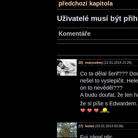
předchozí kapitola
Uživatelé musí být při
Komentáře
18)
matysekmj
(22.01.2014 21:29)
Co ta dělal šerif??? Do
nešel to vyslepičit. He
on to nevěděl???
A budu doufat, že ten ha
že si píše s Edwardem.
17)
leelee
(03.01.2014 03:06)
Fuj zápal plic