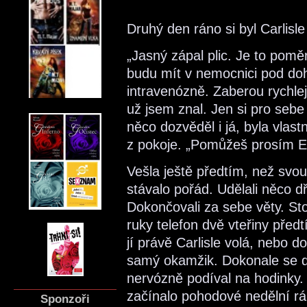
Druhý den ráno si byl Carlisle 
„Jasný zápal plic. Je to pomě
budu mít v nemocnici pod do
intravenózně. Zaberou rychleji
už jsem znal. Jen si pro sebe
něco dozvěděl i já, byla vlas
z pokoje. „Pomůžeš prosím Ed
Vešla ještě předtím, než svou
stávalo pořád. Udělali něco dř
Dokončovali za sebe věty. Sto
ruky telefon dvě vteřiny předt
jí právě Carlisle volá, nebo 
samý okamžik. Dokonale se do
nervózně podíval na hodinky. 
začínalo pohodové nedělní rá
Sponzoři