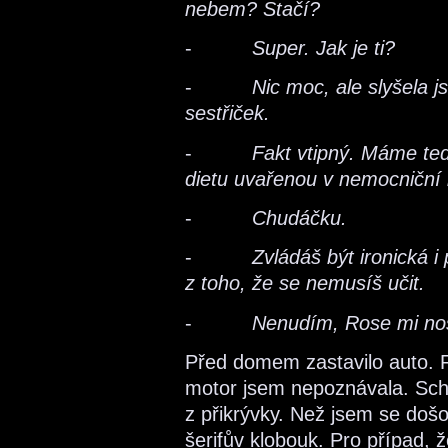
nebem? Stačí?
-
Super. Jak je ti?
-
Nic moc, ale slyšela j
sestřiček.
-
Fakt vtipný. Máme teď
dietu uvařenou v nemocniční 
-
Chudáčku.
-
Zvládáš být ironická 
z toho, že se nemusíš učit.
-
Nenudím, Rose mi nos
Před domem zastavilo auto. R
motor jsem nepoznávala. Sch
z přikrývky. Než jsem se došo
šerifův klobouk. Pro případ, 