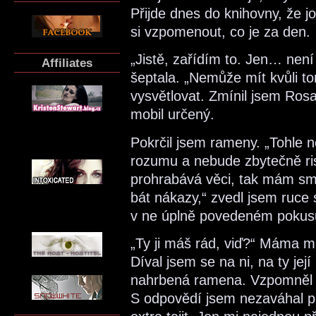
Přijde dnes do knihovny, že jo
si vzpomenout, co je za den.
„Jistě, zařídím to. Jen… nen
Affiliates
šeptala. „Nemůže mít kvůli t
vysvětlovat. Zmínil jsem Ros
mobil určený.
Pokrčil jsem rameny. „Tohle 
rozumu a nebude zbytečně ri
prohrabává věci, tak mám sm
bát nákazy,“ zvedl jsem ruce s
v ne úplně povedeném pokusu
„Ty ji máš rád, viď?“ Máma mi
Díval jsem se na ni, na ty je
nahrbená ramena. Vzpomněl j
S odpovědí jsem nezaváhal pro