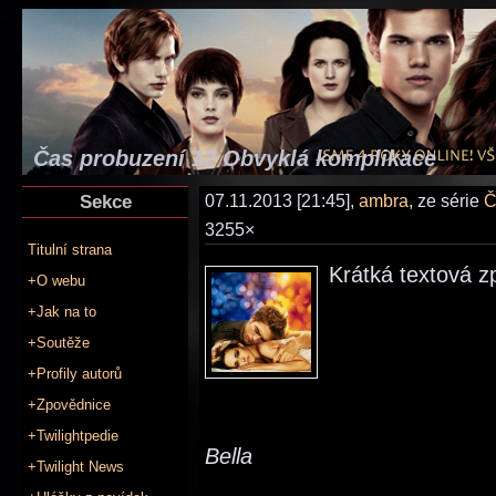
Čas probuzení 12 Obvyklá komplikace
Sekce
07.11.2013 [21:45],
ambra
, ze série
Č
3255×
Titulní strana
Krátká textová z
+O webu
+Jak na to
+Soutěže
+Profily autorů
+Zpovědnice
+Twilightpedie
Bella
+Twilight News