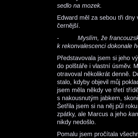
sedlo na mozek.
Edward měl za sebou tři dny 
černější.
-
Myslím, že francouzs
k rekonvalescenci dokonale ho
Představovala jsem si jeho v
do polštáře i vlastní úsměv
otravoval několikrát denně. D
stalo, kdyby objevil můj pokl
jsem měla někdy ve třetí tříd
s nakousnutým jabkem, skonč
Šetřila jsem si na něj půl rok
zpátky, ale Marcus a jeho
kam
nikdy nedošlo.
Pomalu jsem pročítala všechn