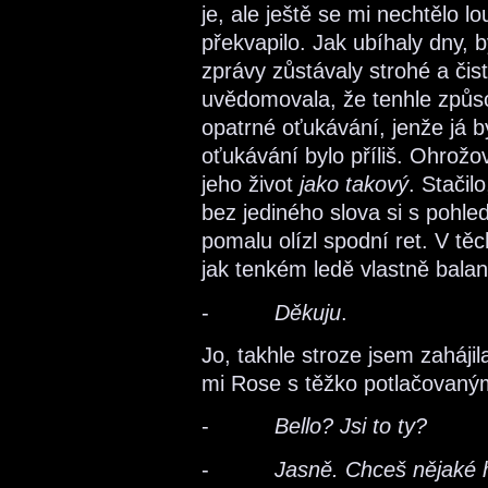
je, ale ještě se mi nechtělo l
překvapilo. Jak ubíhaly dny, 
zprávy zůstávaly strohé a čis
uvědomovala, že tenhle způs
opatrné oťukávání, jenže já by
oťukávání bylo příliš. Ohrožov
jeho život
jako takový
. Stačil
bez jediného slova si s poh
pomalu olízl spodní ret. V t
jak tenkém ledě vlastně balan
-
Děkuju
.
Jo, takhle stroze jsem zahájil
mi Rose s těžko potlačovaný
-
Bello? Jsi to ty?
-
Jasně. Chceš nějaké 