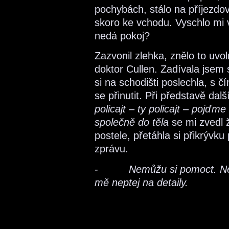
pochybách, stálo na příjezdové
skoro ke vchodu. Vyschlo mi 
nedá pokoj?
Zazvonil zlehka, znělo to uv
doktor Cullen. Zadívala jsem
si na schodišti poslechla, s č
se přinutit. Při představě da
policajt – ty policajt – pojď
společně do těla
se mi zvedl ž
postele, přetáhla si přikrývk
zprávu.
-
Nemůžu si pomoct. Něk
mě neptej na detaily.