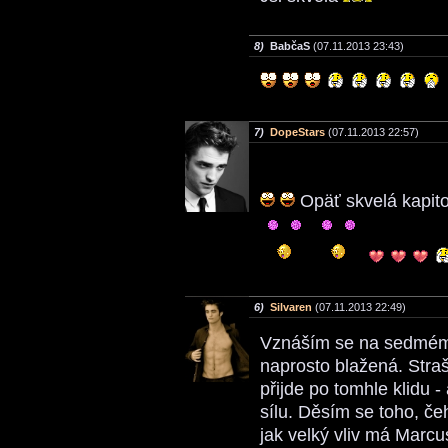
8)
BabčaS
(07.11.2013 23:43)
7)
DopeStars
(07.11.2013 22:57)
Opäť skvelá kapito
6)
Silvaren
(07.11.2013 22:49)
Vznáším se na sedmém
naprosto blažená. Straš
přijde po tomhle klidu 
sílu. Děsím se toho, č
jak velký vliv má Marcu