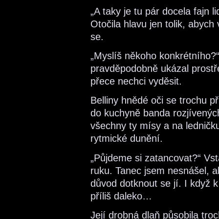
„A taky je tu pár docela fajn li
Otočila hlavu jen tolik, abych v
se.
„Myslíš někoho konkrétního?“
pravděpodobně ukázal prostře
přece nechci vyděsit.
Belliny hnědé oči se trochu př
do kuchyně banda rozjívených
všechny ty mísy a na ledničk
rytmické dunění.
„Půjdeme si zatancovat?“ Vsta
ruku. Tanec jsem nesnášel, al
důvod dotknout se jí. I když
příliš daleko…
Její drobná dlaň působila troc