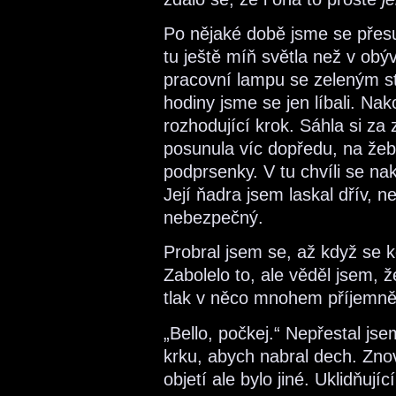
Po nějaké době jsme se přes
tu ještě míň světla než v obýv
pracovní lampu se zeleným stí
hodiny jsme se jen líbali. Nak
rozhodující krok. Sáhla si z
posunula víc dopředu, na žebr
podprsenky. V tu chvíli se nak
Její ňadra jsem laskal dřív, n
nebezpečný.
Probral jsem se, až když se k
Zabolelo to, ale věděl jsem, 
tlak v něco mnohem příjemně
„Bello, počkej.“ Nepřestal jsem
krku, abych nabral dech. Znov
objetí ale bylo jiné. Uklidňující