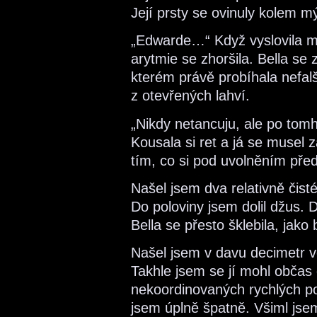
Její prsty se ovinuly kolem m
„Edwarde…“ Když vyslovila m
arytmie se zhoršila. Bella se
kterém právě probíhala nefal
z otevřených lahví.
„Nikdy netancuju, ale po tomh
Kousala si ret a já se musel
tím, co si pod uvolněním před
Našel jsem dva relativně čisté
Do poloviny jsem dolil džus. 
Bella se přesto šklebila, jako
Našel jsem v davu decimetr v
Takhle jsem se jí mohl občas 
nekoordinovaných rychlých po
jsem úplně špatně. Všiml jsem