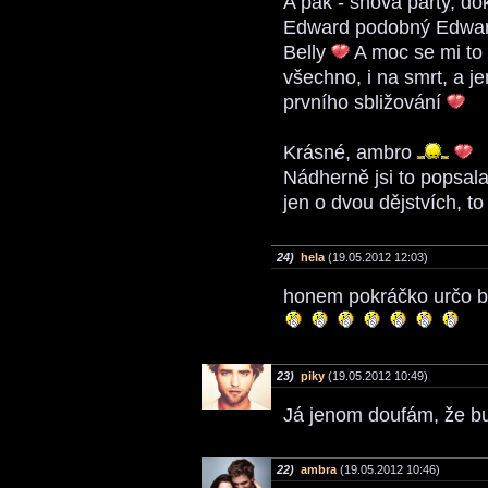
A pak - snová párty, dok
Edward podobný Edwardo
Belly
A moc se mi to
všechno, i na smrt, a j
prvního sbližování
Krásné, ambro
Nádherně jsi to popsala
jen o dvou dějstvích, to
24)
hela
(19.05.2012 12:03)
honem pokráčko určo 
23)
piky
(19.05.2012 10:49)
Já jenom doufám, že b
22)
ambra
(19.05.2012 10:46)