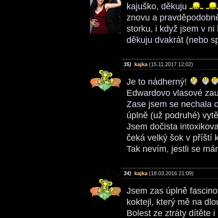
kajuško, děkuju
znovu a pravděpodobně
storku, i když jsem v n
děkuju dvakrát (nebo sp
35)
kajka
(15.11.2017 12:02)
Je to nádherný!
Edwardovo vlasové zauj
Zase jsem se nechala 
úplně (už podruhé) vytě
Jsem dočista intoxikova
čeká velký šok v příští k
Tak nevím, jestli se má
34)
kajka
(18.03.2016 21:09)
Jsem zas úplně fascin
koktejl, který mě na dl
Bolest ze ztráty dítěte 