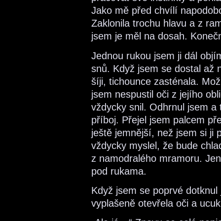
Jako mě před chvílí napodobov
Zaklonila trochu hlavu a z ra
jsem je měl na dosah. Koneč
Jednou rukou jsem ji dál obj
snů. Když jsem se dostal až n
šíji, tichounce zasténala. Mo
jsem nespustil oči z jejího ob
vždycky snil. Odhrnul jsem a
příboj. Přejel jsem palcem přes
ještě jemnější, než jsem si ji 
vždycky myslel, že bude chla
z namodralého mramoru. Jenže
pod rukama.
Když jsem se poprvé dotknul 
vyplašeně otevřela oči a ucuk