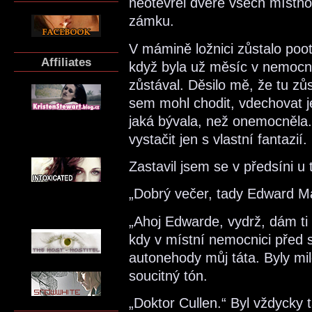
neotevřel dveře všech místnos
zámku.
V mámině ložnici zůstalo poot
Affiliates
když byla už měsíc v nemocni
zůstával. Děsilo mě, že tu zůs
sem mohl chodit, vdechovat je
jaká bývala, než onemocněla.
vystačit jen s vlastní fantazi
Zastavil jsem se v předsíni u 
„Dobrý večer, tady Edward M
„Ahoj Edwarde, vydrž, dám ti 
kdy v místní nemocnici před 
autonehody můj táta. Byly milé
soucitný tón.
„Doktor Cullen.“ Byl vždycky