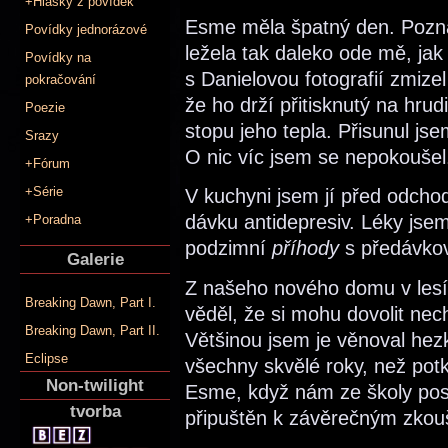
+Hlášky z povídek
Esme měla špatný den. Pozna
Povídky jednorázové
ležela tak daleko ode mě, ja
Povídky na
s Danielovou fotografií zmizel
pokračování
že ho drží přitisknutý na hrud
Poezie
stopu jeho tepla. Přisunul jse
Srazy
O nic víc jsem se nepokoušel
+Fórum
+Série
V kuchyni jsem jí před odcho
dávku antidepresiv. Léky jsem
+Poradna
podzimní
příhody
s předávkov
Galerie
Z našeho nového domu v lesíc
Breaking Dawn, Part I.
věděl, že si mohu dovolit nec
Breaking Dawn, Part II.
Většinou jsem je věnoval he
Eclipse
všechny skvělé roky, než potk
Non-twilight
Esme, když nám ze školy pos
tvorba
připuštěn k závěrečným zko