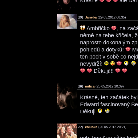
Krásne
ale Dan
29)
Janeba
(29.05.2012 08:35)
Ambřičko
, na zač
němě na tebe křičela, ž
naprosto dokonalým zp
pohledů a dotyků!
Moc
ten pocit v sobě co nej
nevydrží!
Děkuji!!!
28)
milica
(25.05.2012 20:39)
Krásné, ten začátek byl 
Edward fascinovaný Bel
Děkuji
27)
eMuska
(20.05.2012 20:21)
och, hneď sa cítim lepšie