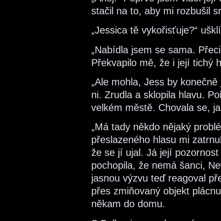
stačil na to, aby mi rozbušil s
„Jessica tě vykořisťuje?“ uškl
„Nabídla jsem se sama. Přeci
Překvapilo mě, že i její tichý 
„Ale mohla, Jess by konečně
ni. Zrudla a sklopila hlavu. P
velkém městě. Chovala se, ja
„Má tady někdo nějaký probl
přeslazeného hlasu mi zatrnu
že se jí ujal. Já její pozorno
pochopila, že nemá šanci, Newt
jasnou výzvu teď reagoval pře
přes zmiňovaný objekt plácnul
někam do domu.