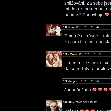
sbližování. Za sebe jse
mi dalo zapomenout na 
neumíš? Pochybuju.
33)
Ivana
(23.01.2015 20:54)
Smutné a krásne... tak
že som túto ešte nečíta
32)
eMuska
(23.01.2015 11:39)
Hmm, mi je sladko.. ve
ďalšom diely to určite z
31)
danje
(15.11.2013 23:06)
Juchúúúúúúú.
30)
Pilly
(05.06.2012 15:31)