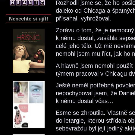
Rozhodli jsme se, že ho pošle
daleko od Chicaga a špatných
přísahal, vyhrožoval.
Nenechte si ujít!
Zprávu o tom, že je nemocný, 
k němu dostal, zasáhla sepse
celé jeho tělo. Už mě nevníma
nemohl jsem mu říct, jak ho
A hlavně jsem nemohl použít 
týmem pracoval v Chicagu dva
Ještě neměl potřebná povolen
nepochyboval jsem, že Daniel
k němu dostal včas…
Esme se zhroutila. Vlastně s
do letargie, kterou střídala 
sebevraždu byl její jediný akt