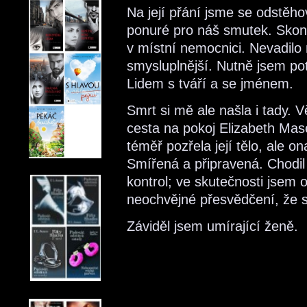
Na její přání jsme se odstěhov
ponuré pro náš smutek. Skon
v místní nemocnici. Nevadilo 
smysluplnější. Nutně jsem po
Lidem s tváří a se jménem.
Smrt si mě ale našla i tady. 
cesta na pokoj Elizabeth Mas
téměř pozřela její tělo, ale o
Smířená a připravená. Chodil
kontrol; ve skutečnosti jsem od 
neochvějné přesvědčení, že sm
Záviděl jsem umírající ženě.