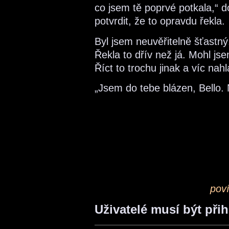
co jsem tě poprvé potkala,“ d
potvrdit, že to opravdu řekla.
Byl jsem neuvěřitelně šťastn
Řekla to dřív než já. Mohl j
Říct to trochu jinak a víc nahl
„Jsem do tebe blázen, Bello. 
pov
Uživatelé musí být při