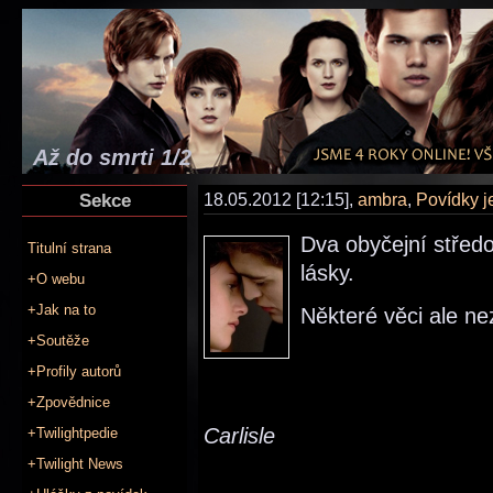
Až do smrti 1/2
Sekce
18.05.2012 [12:15],
ambra
,
Povídky 
Dva obyčejní středo
Titulní strana
lásky.
+O webu
+Jak na to
Některé věci ale ne
+Soutěže
+Profily autorů
+Zpovědnice
Carlisle
+Twilightpedie
+Twilight News