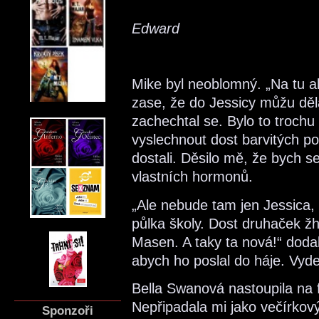
Edward
Mike byl neoblomný. „Na tu ak
zase, že do Jessicy můžu děl
zachechtal se. Bylo to troch
vyslechnout dost barvitých po
dostali. Děsilo mě, že bych s
vlastních hormonů.
„Ale nebude tam jen Jessica
půlka školy. Dost druhaček ž
Masen. A taky ta nová!“ dodal
abych ho poslal do háje. Vyde
Bella Swanová nastoupila na f
Nepřipadala mi jako večírkový
Sponzoři