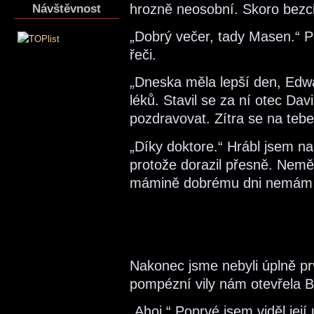
hrozně neosobní. Skoro bezci
Návštěvnost
„Dobrý večer, tady Masen.“ 
řeči.
„Dneska měla lepší den, Edw
léků. Stavil se za ní otec Da
pozdravovat. Zítra se na tebe 
„Díky doktore.“ Hrábl jsem n
protože dorazil přesně. Nemě
mámině dobrému dni nemám ta
Nakonec jsme nebyli úplně pr
pompézní vily nám otevřela 
„Ahoj.“ Poprvé jsem viděl jej