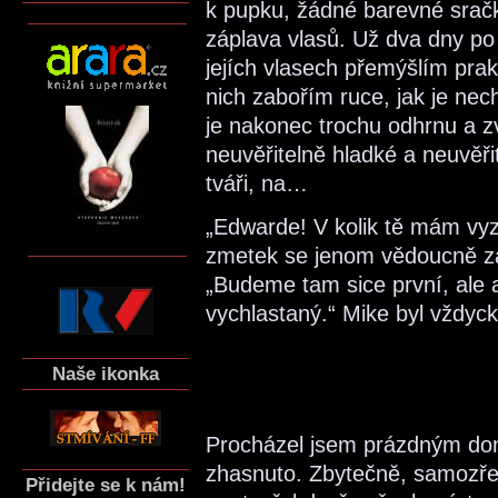
k pupku, žádné barevné sračk
záplava vlasů. Už dva dny po 
jejích vlasech přemýšlím prakt
nich zabořím ruce, jak je nec
je nakonec trochu odhrnu a z
neuvěřitelně hladké a neuvěřit
tváři, na…
„Edwarde! V kolik tě mám vyz
zmetek se jenom vědoucně za
„Budeme tam sice první, ale
vychlastaný.“ Mike byl vždyck
Naše ikonka
Procházel jsem prázdným dome
zhasnuto. Zbytečně, samozře
Přidejte se k nám!