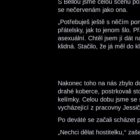
S Bellou jsme celou scénu poz
se nečervenám jako ona.
„Potřebuješ ještě s něčím po
přátelsky, jak to jenom šlo. 
asexuální. Chtěl jsem jí dát 
klidná. Stačilo, že já měl do k
Nakonec toho na nás zbylo d
drahé koberce, postrkovali st
kelímky. Celou dobu jsme se s
vycházející z pracovny Jessič
Po deváté se začali scházet 
„Nechci dělat hostitelku,“ za