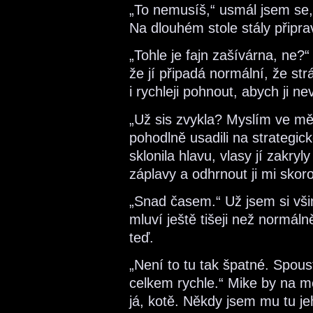
„To nemusíš,“ usmál jsem se, v
Na dlouhém stole stály připr
„Tohle je fajn zašívárna, ne?
že jí připadá normální, že st
i rychleji pohnout, abych ji nev
„Už sis zvykla? Myslím ve mě
pohodlně usadili na strategic
sklonila hlavu, vlasy jí zakryl
záplavy a odhrnout ji mi skoro
„Snad časem.“ Už jsem si vši
mluví ještě tišeji než normáln
teď.
„Není to tu tak špatné. Spous
celkem rychle.“ Mike by na m
já, kotě. Někdy jsem mu tu je