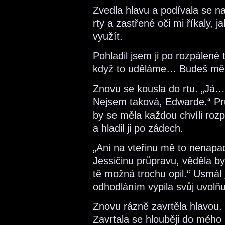
Zvedla hlavu a podívala se na
rty a zastřené oči mi říkaly, 
využít.
Pohladil jsem ji po rozpálené t
když to uděláme… Budeš mě n
Znovu se kousla do rtu. „Já…
Nejsem taková, Edwarde.“ Pru
by se měla každou chvíli rozp
a hladil ji po zádech.
„Ani na vteřinu mě to nenapadl
Jessičinu průpravu, věděla bys
tě možná trochu opil.“ Usmál
odhodláním vypila svůj uvolňují
Znovu rázně zavrtěla hlavou
Zavrtala se hlouběji do méh