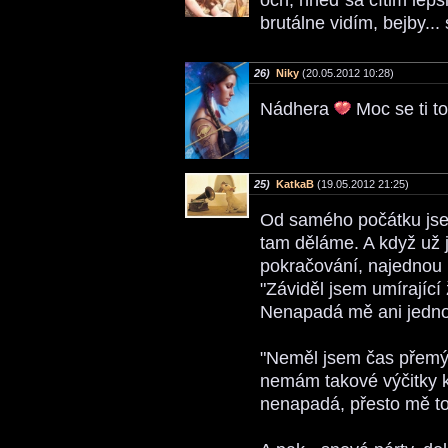
brutálne vidím, bejby... 
26)
Niky
(20.05.2012 10:28)
Nádhera
Moc se ti t
25)
KatkaB
(19.05.2012 21:25)
Od samého počátku jsem
tam děláme. A když už 
pokračování, najednou 
"Záviděl jsem umírající
Nenapadá mě ani jedno s
"Neměl jsem čas přemý
nemám takové výčitky kv
nenapadá, přesto mě to 