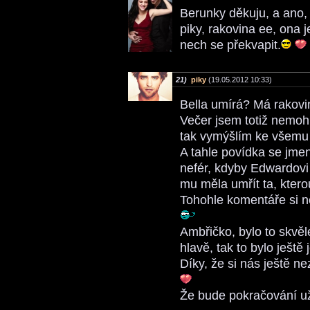
Berunky děkuju, a ano,
piky, rakovina ee, ona 
nech se překvapit.
21)
piky
(19.05.2012 10:33)
Bella umírá? Má rakovi
Večer jsem totiž nemoh
tak vymýšlím ke všemu
A tahle povídka se jmen
nefér, kdyby Edwardovi
mu měla umřít ta, ktero
Tohohle komentáře si ne
Ambřičko, bylo to skvělé
hlavě, tak to bylo ještě 
Díky, že si nás ještě n
Že bude pokračování už