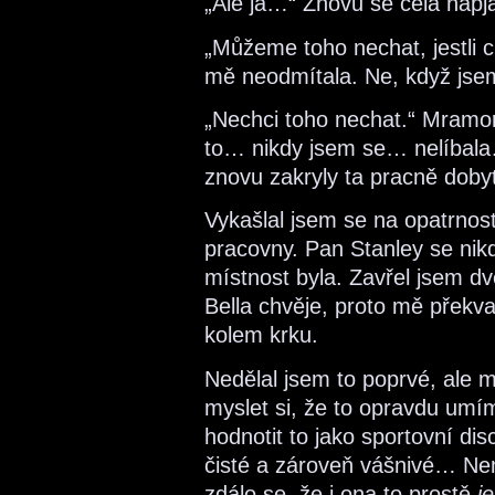
„Ale já…“ Znovu se celá napja
„Můžeme toho nechat, jestli c
mě neodmítala. Ne, když jsem
„Nechci toho nechat.“ Mramo
to… nikdy jsem se… nelíbala
znovu zakryly ta pracně doby
Vykašlal jsem se na opatrnost.
pracovny. Pan Stanley se nikd
místnost byla. Zavřel jsem dve
Bella chvěje, proto mě překv
kolem krku.
Nedělal jsem to poprvé, ale 
myslet si, že to opravdu umím
hodnotit to jako sportovní dis
čisté a zároveň vášnivé… Ne
zdálo se, že i ona to prostě
j