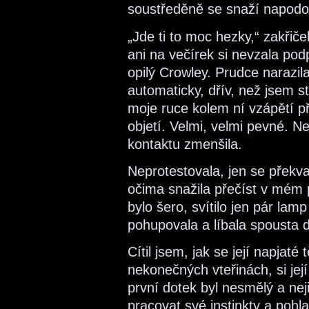
soustředěně se snaží napodo
„Jde ti to moc hezky,“ zakřiče
ani na večírek si nevzala podp
opilý Crowley. Prudce narazil
automaticky, dřív, než jsem sti
moje ruce kolem ní vzápětí př
objetí. Velmi, velmi pevné. N
kontaktu zmenšila.
Neprotestovala, jen se přek
očima snažila přečíst v mém
bylo šero, svítilo jen pár la
pohupovala a líbala spousta d
Cítil jsem, jak se její napjat
nekonečných vteřinách, si jej
první dotek byl nesmělý a ne
pracovat své instinkty a pohlad