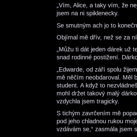
„Vím, Alice, a taky vím, že n
jsem na ni spiklenecky.
Se smutným ach jo to konečn
Objímal mě dřív, než se za ní
„Můžu ti dát jeden dárek už t
snad rodinné postižení. Dárk
„Edwarde, od září spolu žijem
mě něčím neobdaroval. Měl by
student. A když to nezvládneš
mohl držet takový malý dárko
vzdychla jsem tragicky.
S tichým zavrčením mě popadl 
pod jeho chladnou rukou moje 
vzdávám se,“ zasmála jsem 