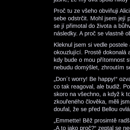
Proč tu ze všeho obviňuji Alic
sebe odstrčit. Mohl jsem její 
se jí přimotal do života a bůhv
následky. A proč se vlastně o
Kleknul jsem si vedle postele 
okouzlující. Prostě dokonalá a
kdy bude o mou přítomnost s
nebudu domýšlet, zhroutím se
„Don´t worry! Be happy!“ ozv
co tak reagoval, ale budiž. P
skoro na všechno, a když k t
zkouřeného člověka, měli js
doufal, že se před Bellou ovl
„Emmette! Běž prosimtě radši
„A to jako proč?“ zeptal se 