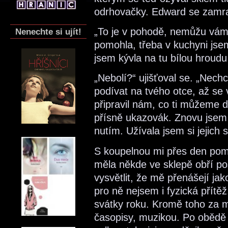
odrhovačky. Edward se zamrač
„To je v pohodě, nemůžu vám
Nenechte si ujít!
pomohla, třeba v kuchyni js
jsem kývla na tu bílou hroud
„Nebolí?“ ujišťoval se. „Nechc
podívat na tvého otce, až se vr
připravil nám, co ti můžeme dá
přísně ukazovák. Znovu jsem s
nutím. Užívala jsem si jejich 
S koupelnou mi přes den pom
měla někde ve sklepě obří pos
vysvětlit, že mě přenášejí jak
pro ně nejsem i fyzická přítě
svátky roku. Kromě toho za m
časopisy, muzikou. Po obědě 