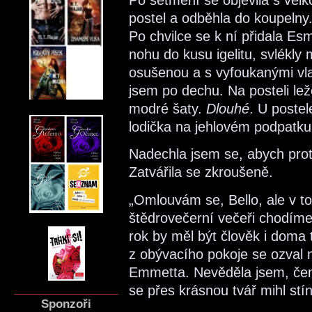
postel a odběhla do koupelny
Po chvilce se k ní přidala E
nohu do kusu igelitu, svlékl
osušenou a s vyfoukanými vla
jsem po dechu. Na posteli le
modré šaty.
Dlouhé
. U postel
lodička na jehlovém podpatku
Nadechla jsem se, abych prot
Zatvářila se zkroušeně.
„Omlouvám se, Bello, ale v t
štědrovečerní večeři chodím
rok by měl být člověk i doma 
z obývacího pokoje se ozval n
Emmetta. Nevěděla jsem, čemu 
se přes krásnou tvář mihl stín
Sponzoři