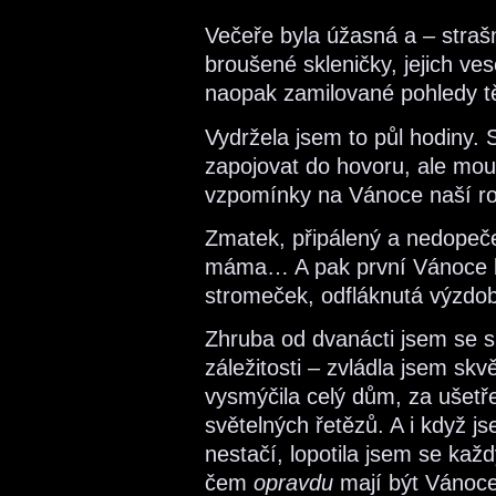
Večeře byla úžasná a – strašn
broušené skleničky, jejich ve
naopak zamilované pohledy t
Vydržela jsem to půl hodiny. 
zapojovat do hovoru, ale mou
vzpomínky na Vánoce naší ro
Zmatek, připálený a nedopeče
máma… A pak první Vánoce be
stromeček, odfláknutá výzdoba
Zhruba od dvanácti jsem se sn
záležitosti – zvládla jsem skv
vysmýčila celý dům, za ušetře
světelných řetězů. A i když j
nestačí, lopotila jsem se kaž
čem
opravdu
mají být Vánoce