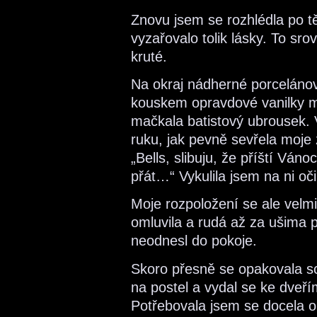
Znovu jsem se rozhlédla po tě
vyzařovalo tolik lásky. To sr
kruté.
Na okraj nádherné porcelánov
kouskem opravdové vanilky mi
mačkala batistový ubrousek. V
ruku, jak pevně sevřela moje 
„Bells, slibuju, že příští Ván
přát…“ Vykulila jsem na ni o
Moje rozpoložení se ale velm
omluvila a rudá až za ušima p
neodnesl do pokoje.
Skoro přesně se opakovala sc
na postel a vydal se ke dveří
Potřebovala jsem se docela o