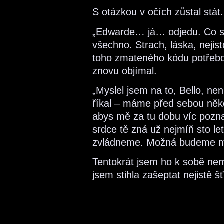
S otázkou v očích zůstal stát.
„Edwarde… já… odjedu. Co s
všechno. Strach, láska, nejist
toho zmateného kódu potřebo
znovu objímal.
„Myslel jsem na to, Bello, nen
říkal – máme před sebou něko
abys mě za tu dobu víc pozna
srdce tě zná už nejmíň sto l
zvládneme. Možná budeme m
Tentokrát jsem ho k sobě nem
jsem stihla zašeptat nejistě 