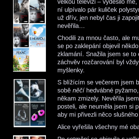
velkou televizi – vyděsilo mě
ní ulpívalo pár kuliček polysty
už dřív, jen nebyl čas ji zapo
nevěřila…
Chodili za mnou často, ale mu
se po zaklepání objevil někdo
zklamání. Snažila jsem se to 
záchvěv rozčarování byl vždyc
myšlenky.
S blížícím se večerem jsem b
sobě
něčí
hedvábné pyžamo, 
někam zmizely. Nevěřila jsem
posteli, ale neuměla jsem si 
aby mi přivezli něco slušného
Alice vyřešila všechny mé oba
Po setmění se objevila s velko