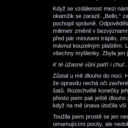
Když se vzdálenost mezi námi
okamžik se zarazil. „Bello,“ zaš
pochopil správně. Odpověděl
milimetr změnil v bezvýznam
před pár minutami trápilo, zm
mávnul kouzelným pláštěm. L
všechny myšlenky. Zbyla jen 
K té úžasné vůni patří i chuť
Zůstal u mě dlouho do noci. H
že opravdu nechá oči zavřené
šatů. Rozechvělé konečky jeh
přesto jsem pak ještě dlouho
když na mě únava útočila vší 
Toužila jsem prostě se jen n
omamujícími pocity, ale nedo