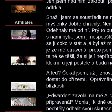
Jen jsem nad nimi zakroutil 
odfrkla.
Snažil jsem se soustředit na 
Affiliates
myšlenky dobře chránily. Nemo
Odehnaly mě od ní. Prý to bu
s námi byla, jsem ji nespoušt
se jí cokoliv stát a já byl až 
je ze mě otrávená, proto jsem
tajně se těšil, že si její nep
kleknu u její postele a budu n
A teď? Čekal jsem, až ji zno
dostat do přízemí. Oprávněný d
blízkosti.
„Edwarde!“ zavolal na mě Alic
připravená!“ Mohla ji klidně 
nechtěly odhalit svou skutečn