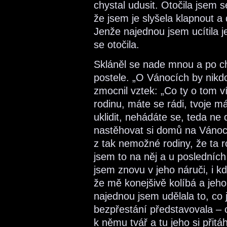
chystal udusit. Otočila jsem 
že jsem je slyšela klapnout a
Jenže najednou jsem ucítila 
se otočila.
Skláněl se nade mnou a po chv
postele. „O Vánocích by nikd
zmocnil vztek: „Co ty o tom v
rodinu, máte se rádi, tvoje m
uklidit, nehádáte se, teda ne
nastěhovat si domů na Vánoce
z tak nemožné rodiny, že ta r
jsem to na něj a u posledních
jsem znovu v jeho náruči, i 
že mě konejšivě kolíbá a jeh
najednou jsem udělala to, co 
bezpřestání představovala – 
k němu tvář a tu jeho si přitáh