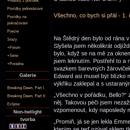
+Hlášky z povídek
Povídky jednorázové
Všechno, co bych si přál - 1. 
Povídky na
pokračování
Poezie
Na Štědrý den bylo od rána 
Srazy
Slyšela jsem několikrát odjíž
+Fórum
bylo, když se na mě za oknem
+Série
jsem leknutím. Postřehl to a
+Poradna
svazkem barevných žároviček.
Galerie
Edward asi musel být blízko 
výkřiku zaklepal a s ustaran
Breaking Dawn, Part I.
„Všechno v pořádku, Bello?“ 
Breaking Dawn, Part II.
něj. Takovou péči jsem neza
Eclipse
vzpomenout, kdy naposledy m
Non-twilight
tvorba
„Promiň, já se jen lekla Emme
kterým se teď ozýval sklem t