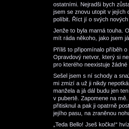
ostatními. Nejradši bych zůsta
jsem se znovu utopit v jejích 
políbit. Říct jí o svých nový
Jenže to byla marná touha. 
mít ráda někoho, jako jsem já
Příliš to připomínalo příběh o 
Opravdový netvor, který si neza
pro kterého neexistuje žádné
Sešel jsem s ní schody a snaž
mi zmizí a už ji nikdy nepot
manžela a já dál budu jen ten 
v pubertě. Zapomene na mě. 
přitisknul a pak ji opatrně p
jejího pasu, na zraněnou noh
„Teda Bello! Jseš kočka!“ hv