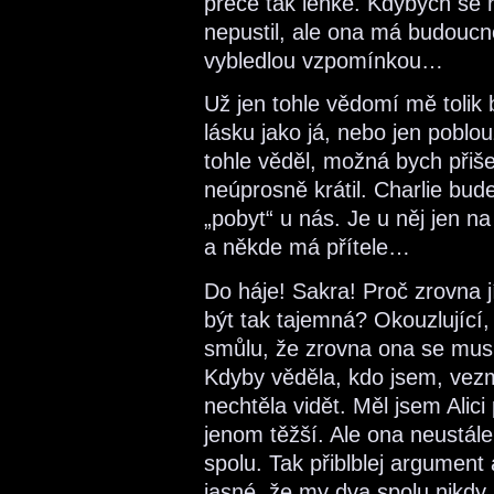
přece tak lehké. Kdybych se 
nepustil, ale ona má budoucno
vybledlou vzpomínkou…
Už jen tohle vědomí mě tolik b
lásku jako já, nebo jen poblo
tohle věděl, možná bych přiše
neúprosně krátil. Charlie bud
„pobyt“ u nás. Je u něj jen n
a někde má přítele…
Do háje! Sakra! Proč zrovna 
být tak tajemná? Okouzlující
smůlu, že zrovna ona se mu
Kdyby věděla, kdo jsem, vez
nechtěla vidět. Měl jsem Alici
jenom těžší. Ale ona neustál
spolu. Tak přiblblej argument 
jasné, že my dva spolu nikd