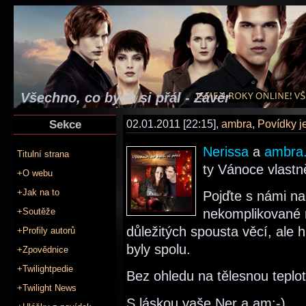
Všechno, co bych si přál - Závěr
Sekce
02.01.2011 [22:15],
ambra
,
Povídky j
Nerissa
a
ambra
Titulní strana
ty Vánoce vlastn
+O webu
+Jak na to
Pojďte s námi n
+Soutěže
nekomplikované r
důležitých spousta věcí, ale 
+Profily autorů
byly spolu.
+Zpovědnice
+Twilightpedie
Bez ohledu na tělesnou teplotu
+Twilight News
S láskou vaše Ner a am:-)