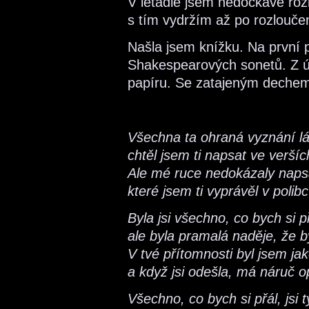
V letadle jsem nedočkavě rozb
s tím vydržím až po rozloučen
Našla jsem knížku. Na první 
Shakespearových sonetů. Z út
papíru. Se zatajeným dechem
Všechna ta ohraná vyznání l
chtěl jsem ti napsat ve veršíc
Ale mé ruce nedokázaly naps
které jsem ti vyprávěl v polibc
Byla jsi všechno, co bych si př
ale byla pramalá naděje, že 
V tvé přítomnosti byl jsem jak
a když jsi odešla, má náruč o
Všechno, co bych si přál, jsi t