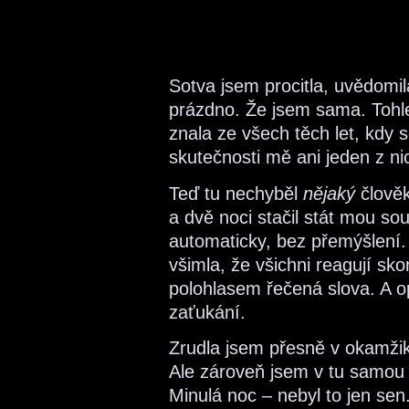
Sotva jsem procitla, uvědomil
prázdno. Že jsem sama. Tohle
znala ze všech těch let, kdy s
skutečnosti mě ani jeden z ni
Teď tu nechyběl
nějaký
člověk
a dvě noci stačil stát mou so
automaticky, bez přemýšlení.
všimla, že všichni reagují sk
polohlasem řečená slova. A o
zaťukání.
Zrudla jsem přesně v okamžiku
Ale zároveň jsem v tu samou c
Minulá noc – nebyl to jen s