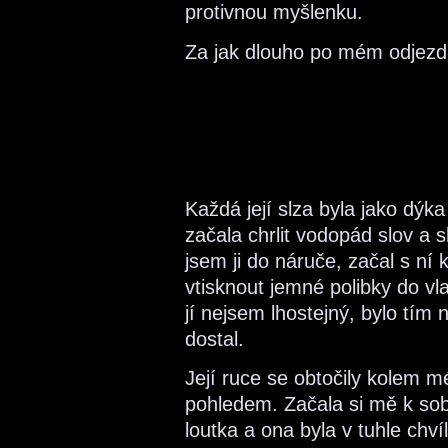
protivnou myšlenku.
Za jak dlouho po mém odjez
Každá její slza byla jako dý
začala chrlit vodopád slov a sl
jsem ji do náruče, začal s ní 
vtisknout jemné polibky do vl
jí nejsem lhostejný, bylo tím
dostal.
Její ruce se obtočily kolem 
pohledem. Začala si mě k sobě
loutka a ona byla v tuhle chví