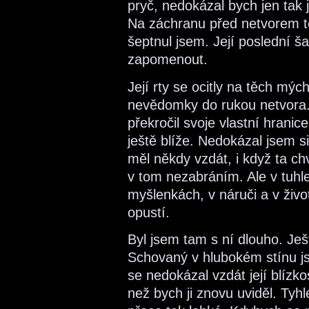
pryč, nedokázal bych jen tak 
Na záchranu před netvorem tou
šeptnul jsem. Její poslední 
zapomenout.
Její rty se ocitly na těch m
nevědomky do rukou netvora.
překročil svoje vlastní hranice
ještě blíže. Nedokázal jsem si 
měl někdy vzdát, i když ta chví
v tom nezabráním. Ale v tuhle
myšlenkách, v náruči a v živo
opustí.
Byl jsem tam s ní dlouho. Ješ
Schovaný v hlubokém stínu j
se nedokázal vzdát její blízk
než bych ji znovu uviděl. Tyhl