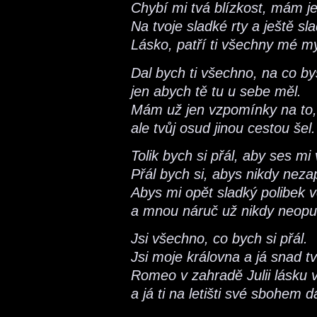
Chybí mi tvá blízkost, mám j
Na tvoje sladké rty a ještě sla
Lásko, patří ti všechny mé m
Dal bych ti všechno, na co by
jen abych tě tu u sebe měl.
Mám už jen vzpomínky na to, 
ale tvůj osud jinou cestou šel.
Tolik bych si přál, aby ses mi v
Přál bych si, abys nikdy nez
Abys mi opět sladký polibek 
a mnou náruč už nikdy neopus
Jsi všechno, co bych si přál.
Jsi moje královna a já snad tvů
Romeo v zahradě Julii lásku 
a já ti na letišti své sbohem da