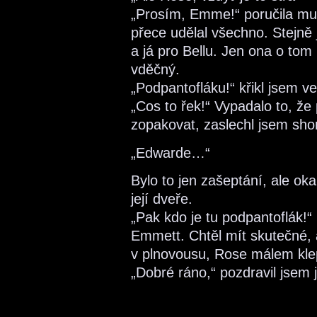
„Prosím, Emme!“ poručila mu 
přece udělal všechno. Stejně 
a já pro Bellu. Jen ona o tom 
vděčný.
„Podpantofláku!“ křikl jsem 
„Cos to řek!“ Vypadalo to, že
zopakovat, zaslechl jsem shor
„Edwarde…“
Bylo to jen zašeptání, ale ok
její dveře.
„Pak kdo je tu podpantoflák!“
Emmett. Chtěl mít skutečné, 
v plnovousu, Rose málem kle
„Dobré ráno,“ pozdravil jsem