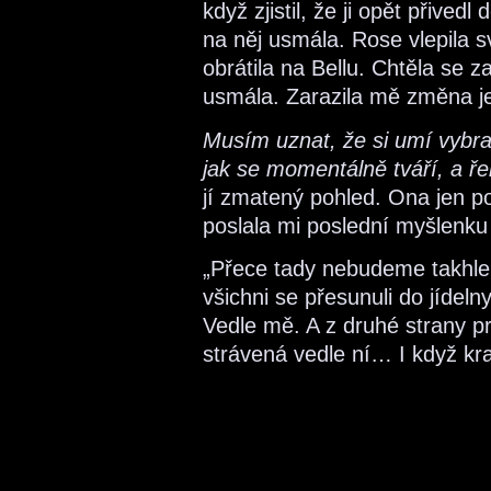
když zjistil, že ji opět přivedl
na něj usmála. Rose vlepila 
obrátila na Bellu. Chtěla se za
usmála. Zarazila mě změna jej
Musím uznat, že si umí vybra
jak se momentálně tváří, a ře
jí zmatený pohled. Ona jen p
poslala mi poslední myšlenku
„Přece tady nebudeme takhle 
všichni se přesunuli do jídeln
Vedle mě. A z druhé strany p
strávená vedle ní… I když kr