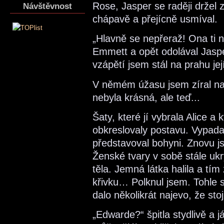
Rose, Jasper se raději držel 
Návštěvnost
chápavě a přejícně usmíval.
„Hlavně se nepřeraž! Ona ti
Emmett a opět odolával Jasper
vzápětí jsem stál na prahu je
V němém úžasu jsem zíral na
nebyla krásná, ale teď...
Šaty, které jí vybrala Alice a
obkreslovaly postavu. Vypadal
představoval bohyni. Znovu js
Ženské tvary v sobě stále ukr
těla. Jemná látka halila a tí
křivku… Polknul jsem. Tohle st
dalo několikrát najevo, že st
„Edwarde?“ špitla stydlivě a 