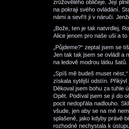
zrůžovělého obličeje. Její pln
na pokraji svého ovládání. St
námi a sevřít ji v náruči. Jen
„Bože, ten je tak natvrdlej, 
Alice jenom pro naše uši a t
„Půjdeme?“ zeptal jsem se ti
Jen tak tak jsem se ovládl a n
na ledově modrou látku šatů.
„Spíš mě budeš muset nést,“ šp
získala sytější odstín. Přikýv
Děkoval jsem bohu za tuhle úž
Opět. Podíval jsem se jí do oč
pocit nedopřála nadlouho. Skl
všude, jen aby se na mě nemu
splašeně, jako kdyby právě bě
rozhodně nechystala k ústupu. 