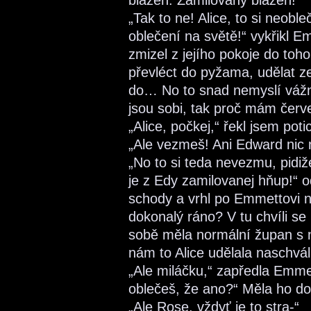
blázen. Zamilovaný blázen!
„Tak to ne! Alice, to si neobl
oblečení na světě!“ vykřikl E
zmizel z jejího pokoje do toh
převléct do pyžama, udělat z
do… No to snad nemyslí vážně
jsou sobi, tak proč mám červ
„Alice, počkej,“ řekl jsem pot
„Ale vezmeš! Ani Edward nic 
„No to si teda nevezmu, pidi
je z Edy zamilovanej hňup!“ 
schody a vrhl po Emmettovi n
dokonalý ráno? V tu chvíli se
sobě měla normální župan s
nám to Alice udělala naschvál
„Ale miláčku,“ zapředla Emme
oblečeš, že ano?“ Měla ho d
„Ale Rose, vždyť je to stra-“