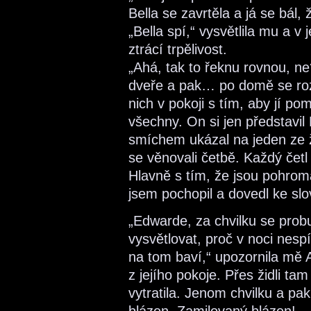
Bella se zavrtěla a já se bál, 
„Bella spí,“ vysvětlila mu a v 
ztrácí trpělivost.
„Ahá, tak to řeknu rovnou, 
dveře a pak… po domě se rozh
nich v pokoji s tím, aby jí p
všechny. On si jen představi
smíchem ukázal na jeden ze ž
se věnovali četbě. Každý četl 
Hlavně s tím, že jsou pohrom
jsem pochopil a dovedl ke slov
„Edwarde, za chvilku se probud
vysvětlovat, proč v noci nesp
na tom baví,“ upozornila mě 
z jejího pokoje. Přes židli ta
vytratila. Jenom chvilku a pa