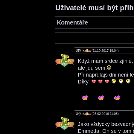
Uživatelé musí být při
Komentáře
35)
kajka
(11.10.2017 19:04)
Když mám srdce zjihlé,
ale jdu sem.
Při naprdlajs dni není l
Díky.
34)
kajka
(26.02.2016 11:08)
Jako vždycky bezvadný.
Emmetta. On se v tom 