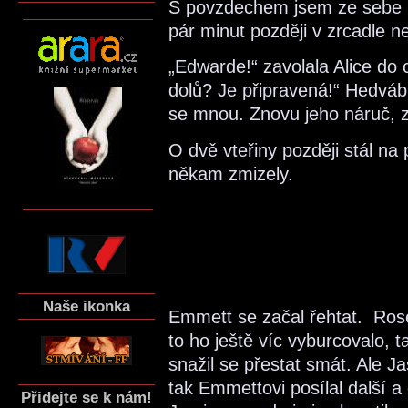
S povzdechem jsem ze sebe n
pár minut později v zrcadle n
„Edwarde!“ zavolala Alice do 
dolů? Je připravená!“ Hedváb
se mnou. Znovu jeho náruč, 
O dvě vteřiny později stál n
někam zmizely.
Naše ikonka
Emmett se začal řehtat. Rose
to ho ještě víc vyburcovalo, ta
snažil se přestat smát. Ale 
tak Emmettovi posílal další a
Přidejte se k nám!