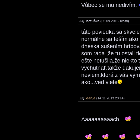
Vůbec se mu nedivím.
33)
betuška
(05.09.2015 18:38)
táto poviedka sa skve
normálne sa teším ako
dneska sušením hríbov.
som rada ,že tu ostali t
ešte netušila,že niekto
vychutnať,takže dakuje
neviem,ktorá z vás vymy
ako...ved viete
32)
danje
(14.11.2013 23:14)
Aaaaaaaaaach.