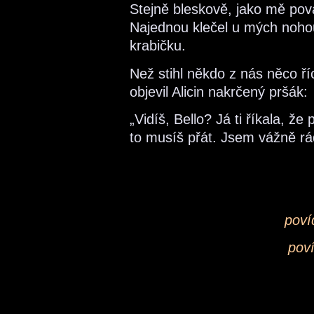
Stejně bleskově, jako mě pova
Najednou klečel u mých noho
krabičku.
Než stihl někdo z nás něco ří
objevil Alicin nakrčený pršák:
„Vidíš, Bello? Já ti říkala, ž
to musíš přát. Jsem vážně r
poví
pov