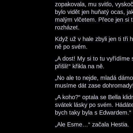
zopakovala, mu svitlo, vyskoči
bylo vidět jen huňatý ocas, ja
malým vlčetem. Přece jen si 
rozházet.
Když už v hale zbyli jen ti tři 
ně po svém.
„A dost! My si to tu vyřídíme
přišli!“ křikla na ně.
„No ale to nejde, mladá dámo
musíme dát zase dohromady!“
„A koho?“ optala se Bella klidn
svátek lásky po svém. Hádáte 
bych taky byla s Edwardem.“
„Ale Esme…“ začala Hestia.