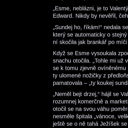
„Esme, neblázni, je to Valen
Edward. Nikdy by nevěřil, čeh
„Sundej ho, říkám!“ nedala 
který se automaticky o stejný
ní skočila jak brankář po míči 
Když se Esme vysoukala zpod
snachu otočila. „Tohle mi už v
se k tomu zjevně ovíněnému pa
ty ulomené nožičky z předloňs
pamatovala – „ty koukej sund
„Neměl bejt drzej,“ hájil se Va
rozumnej komerčně a marketin
otočil se na svou váhu poměrn
nesměle špitala „vánoce, veli
ještě se o ně tahá Ježíšek s