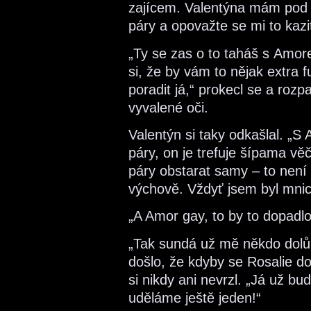
zajícem. Valentýna mám pod
páry a opovažte se mi to kazit
„Ty se zas o to taháš s Amor
si, že by vám to nějak extra
poradit já,“ prokecl se a rozp
vyvalené oči.
Valentýn si taky odkašlal. „
páry, on je trefuje šípama vě
páry obstarat samy – to není 
výchově. Vždyť jsem byl mnic
„A Amor gay, to by to dopadlo
„Tak sundá už mě někdo dolů
došlo, že kdyby se Rosalie do
si nikdy ani nevrzl. „Já už b
uděláme ještě jeden!“