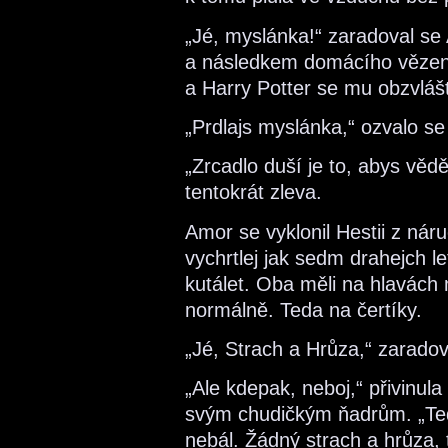
„Jé, myslánka!“ zaradoval se
a následkem domácího vězení 
a Harry Potter se mu obzvlášť 
„Prdlajs myslánka,“ ozvalo s
„Zrcadlo duší je to, abys vědě
tentokrát zleva.
Amor se vyklonil Hestii z nár
vychrtlej jak sedm drahejch le
kutálet. Oba měli na hlavách 
normálně. Teda na čertíky.
„Jé, Strach a Hrůza,“ zarado
„Ale kdepak, neboj,“ přivinul
svým chudičkým ňadrům. „Teď,
nebál. Žádný strach a hrůza, t