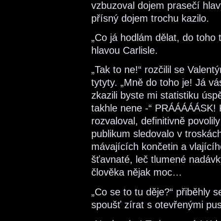
vzbuzoval dojem prasečí hlav
přísný dojem trochu kazilo.
„Co já hodlám dělat, do toho 
hlavou Carlisle.
„Tak to ne!“ rozčilil se Valen
tytyty. „Mně do toho je! Já v
zkazili byste mi statistiku ús
takhle nene -“ PRÁÁÁÁÁSK! K
rozvaloval, definitivně povoli
publikum sledovalo v troská
mávajících končetin a vlajícíh
šťavnaté, leč tlumené nadávk
člověka nějak moc…
„Co se to tu děje?“ přiběhly s
spoušť zírat s otevřenými pu