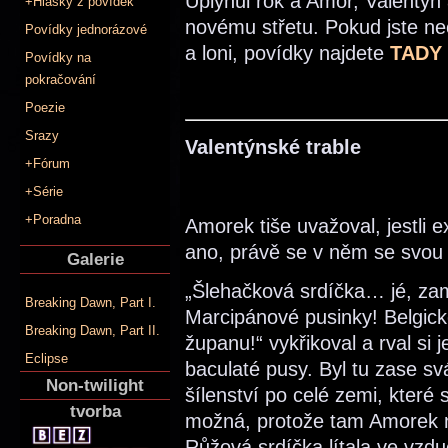
Uplynul rok a Amor, Valentýn 
+Hlášky z povídek
novému střetu. Pokud jste neč
Povídky jednorázové
a loni, povídky najdete
TADY
Povídky na
pokračování
Poezie
Srazy
Valentýnské trable
+Fórum
+Série
+Poradna
Amorek tiše uvažoval, jestli e
ano, právě se v něm se svou 
Galerie
„Šlehačková srdíčka… jé, za
Breaking Dawn, Part I.
Marcipánové pusinky! Belgick
Breaking Dawn, Part II.
županu!“ vykřikoval a rval si
Eclipse
baculaté pusy. Byl tu zase sv
Non-twilight
šílenství po celé zemi, které
tvorba
možná, protože tam Amorek nik
Růžová srdíčka lítala ve vzd