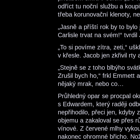
odříct tu noční službu a kou
třeba korunovační klenoty, ne
„Jasně a příští rok by to byl
Carlisle trvat na svém!“ tvrdil
„To si povíme zítra, zeti,“ u
v křesle. Jacob jen zkřivil rty
„Stejně se z toho blbýho svát
Zrušil bych ho,“ frkl Emmett a 
nějaký mrak, nebo co…
Průhledný opar se procpal ok
s Edwardem, který raději od
nepřihodilo, přeci jen, kdyby
objemu a zakaloval se přes 
vínové. Z červené mlhy vykou
nakonec ohromné břicho. Noži