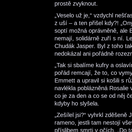
prostě zvyknout.
„Veselo už je,“ vzdychl nešťa
z uší – a ten přišel kdy?! „O
soptí možná oprávněně, ale Be
nemají, solidárně zuří s ní. L
Chudák Jasper. Byl z toho tak
nedokázal ani pořádně rozezna
„Tak si sbalíme kufry a oslav
pořád remcají, že to, co vym
Emmett a upravil si košili s 
navlékla poblázněná Rosalie v
co je za den a co se od něj č
kdyby ho slyšela.
„Zešílel jsi?“ vyhrkl zděšeně 
rameno, jestli tam nestojí vše
příslibem smrti v očích. „Do t