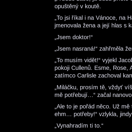
opuštěný v koutě.
„To jsi říkal i na Vánoce, na
jmenovala žena a její hlas s 
„Jsem doktor!“
„Jsem nasraná!“ zahřměla žen
„To musím vidět!“ vyjekl Jacob
pokoji Cullenů. Esme, Rose, Al
zatímco Carlisle zachoval ka
„Miláčku, prosím tě, vždyť ví
mě potřebují…“ začal nanovo 
„Ale to je pořád něco. Už mě
ehm… potřeby!“ vzlykla, jin
„Vynahradím ti to.“