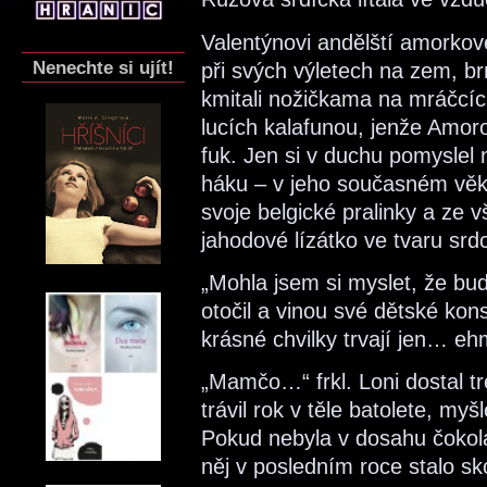
Valentýnovi andělští amorkové
Nenechte si ujít!
při svých výletech na zem, brn
kmitali nožičkama na mráčcích, 
lucích kalafunou, jenže Amor
fuk. Jen si v duchu pomyslel
háku – v jeho současném věk
svoje belgické pralinky a ze 
jahodové lízátko ve tvaru srd
„Mohla jsem si myslet, že bu
otočil a vinou své dětské kons
krásné chvilky trvají jen… e
„Mamčo…“ frkl. Loni dostal tre
trávil rok v těle batolete, my
Pokud nebyla v dosahu čokol
něj v posledním roce stalo sk