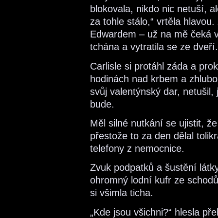
blokovala, nikdo nic netuší, a
za tohle stálo,“ vrtěla hlavou
Edwardem – už na mě čeká v 
tchána a vytratila se ze dveří.
Carlisle si protáhl záda a pro
hodinách nad krbem a zhlubo
svůj valentýnský dar, netušil,
bude.
Měl silné nutkání se ujistit, ž
přestože to za den dělal toli
telefony z nemocnice.
Zvuk podpatků a šustění látk
ohromný lodní kufr ze schodů
si všimla ticha.
„Kde jsou všichni?“ hlesla př