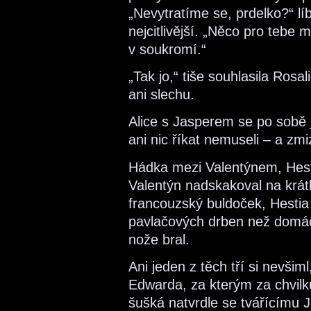
„Nevytratíme se, prdelko?“ líb
nejcitlivější. „Něco pro tebe 
v soukromí.“
„Tak jo,“ tiše souhlasila Rosal
ani slechu.
Alice s Jasperem se po sobě je
ani nic říkat nemuseli – a zmi
Hádka mezi Valentýnem, Hest
Valentýn nadskakoval na krát
francouzský buldoček, Hestia
pavlačových drben než domácí
nože bral.
Ani jeden z těch tří si nevšim
Edwarda, za kterým za chvilk
šušká natvrdle se tvářícímu 