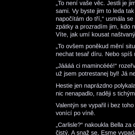
„To není vaše věc. Jestli je j
sami. Vy byste jim to leda tak 
napočítám do tří,“ usmála se 
zpátky a prozradím jim, kdo n
Víte, jak umí kousat naštvaný
„To ovšem poněkud mění situac
nechat tesař díru. Nebo spíš 
„Jáááá ci mamincééé!“ rozeřv
už jsem potrestanej byl! Já n
Hestie jen naprázdno polykala 
nic nenapadlo, raději s tichým
Valentýn se vypařil i bez toho 
vonící po víně.
„Carlisle?“ nakoukla Bella za
čistý. A snaž se, Esme vypa