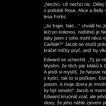
„Nechci. Už nechci nic. Dělej 
v podobě Rose, Alice a Belly
lesa Forks.
„Jsi frajer, fakt…“ chválil ho
lezl po kolenou, naštěstí je 
taky jsem z toho mohl něco vy
Carlisle?“ Jacob se otočil práv
kráčel mlčky pryč, aniž by vl
Edward se uchechtl. „Ty jsi n
Myslím, že těch pár kiláků k
A jestli si myslíš, že Nessie
s kyticí, tak to si počkám. E
potom. A moje dcera je mnohe
by být veselo!“ Jacob si mar
Edward krucinál vzal, ale jeh
slovy, že jeho náhlé zjevení p