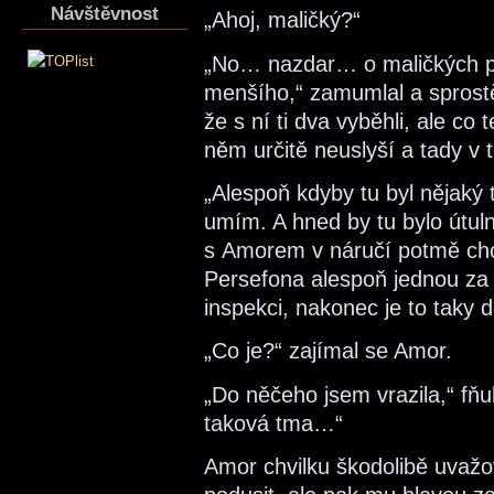
Návštěvnost
„Ahoj, maličký?“
„No… nazdar… o maličkých p
menšího,“ zamumlal a sprostě 
že s ní ti dva vyběhli, ale co
něm určitě neuslyší a tady v 
„Alespoň kdyby tu byl nějaký
umím. A hned by tu bylo útul
s Amorem v náručí potmě cho
Persefona alespoň jednou za 
inspekci, nakonec je to taky 
„Co je?“ zajímal se Amor.
„Do něčeho jsem vrazila,“ fňu
taková tma…“
Amor chvilku škodolibě uvažov