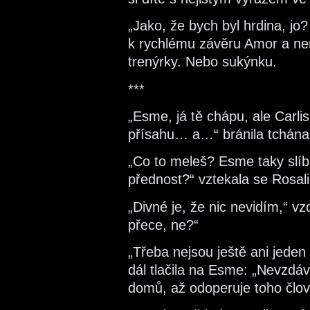
„Jako, že bych byl hrdina, jo
k rychlému závěru Amor a nem
trenýrky. Nebo sukýnku.
***
„Esme, já tě chápu, ale Carlis
přísahu… a…“ bránila tchána B
„Co to meleš? Esme taky slíb
přednost?“ vztekala se Rosali
„Divné je, že nic nevidím,“ vz
přece, ne?“
„Třeba nejsou ještě ani jeden 
dál tlačila na Esme: „Nevzdáv
domů, až odoperuje toho člov