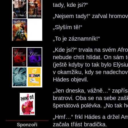
tady, kde jsi?“
„Nejsem tady!“ zařval hromov
„Slyším tě!“
„To je záznamník!“
„Kde jsi?“ trvala na svém Afr
nebude chtít hlídat. On sám to
(ještě kdyby to tak bylo Elýs
v okamžiku, kdy se nadechov
Hádes objevil.
„Jen dneska, vážně…“ zapřísa
bratrovi. Oba se na sebe zaškl
špenátová polévka. „No tak h
„Hmf…“ frkl Hádes a držel A
začala třást bradička.
Sponzoři