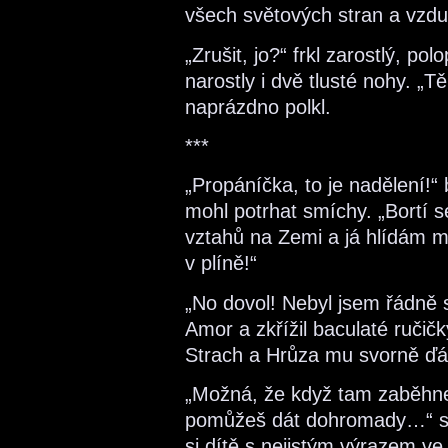
všech světových stran a vzdu
„Zrušit, jo?“ frkl zarostlý, p
narostly i dvě tlusté nohy. „
naprázdno polkl.
***
„Propáníčka, to je nadělení!
mohl potrhat smíchy. „Bortí s
vztahů na Zemi a já hlídám mí
v plíně!“
„No dovol! Nebyl jsem řádně s
Amor a zkřížil baculaté ručičk
Strach a Hrůza mu svorně ďáb
„Možná, že když tam zaběhne
pomůžeš dát dohromady…“ spe
si dítě s nejistým výrazem ve 