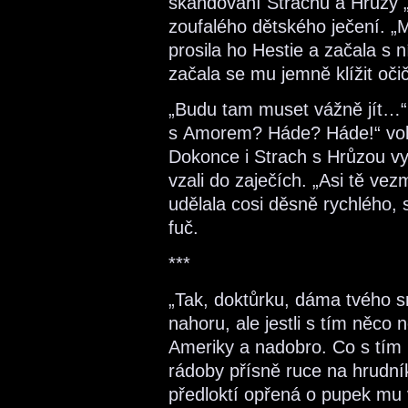
skandování Strachu a Hrůzy „
zoufalého dětského ječení. „M
prosila ho Hestie a začala s 
začala se mu jemně klížit oči
„Budu tam muset vážně jít…“ 
s Amorem? Háde? Háde!“ volal
Dokonce i Strach s Hrůzou vyc
vzali do zaječích. „Asi tě v
udělala cosi děsně rychlého, 
fuč.
***
„Tak, doktůrku, dáma tvého s
nahoru, ale jestli s tím něco
Ameriky a nadobro. Co s tím h
rádoby přísně ruce na hrudník
předloktí opřená o pupek mu 