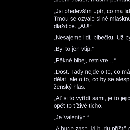
„Jsi především upír, co má lidi
Tmou se ozvalo silné mlasknu
dlaždice. „AU!“
„Nesajeme lidi, blbečku. Už b
„Byl to jen vtip.“
„Pěkně blbej, retrívre…“
„Dost. Tady nejde o to, co 
dělat, ale o to, co by se ales
ženský hlas.
„Ať si to vyřídí sami, je to je
opět to tíživé ticho.
„Je Valentýn.“
„A bude zase, já budu příště