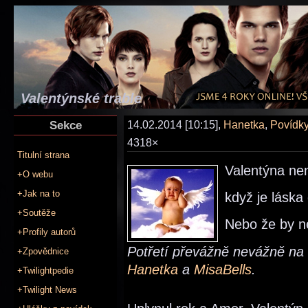
Valentýnské trable
Sekce
14.02.2014 [10:15],
Hanetka
,
Povídky
4318×
Titulní strana
Valentýna nen
+O webu
+Jak na to
když je láska
+Soutěže
Nebo že by n
+Profily autorů
Potřetí převážně nevážně na 
+Zpovědnice
Hanetka
a
MisaBells
.
+Twilightpedie
+Twilight News