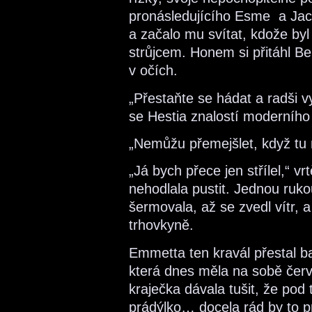
pronásledujícího Esme a Jac
a začalo mu svítat, kdože byl 
strůjcem. Honem si přitáhl Bell
v očích.
„Přestaňte se hádat a radši v
se Hestia znalostí moderního
„Nemůžu přemejšlet, když tu ne
„Já bych přece jen střílel,“ vr
nehodlala pustit. Jednou ruko
šermovala, až se zvedl vítr, 
trhovkyně.
Emmetta ten kravál přestal bav
která dnes měla na sobě červ
kraječka dávala tušit, že pod
prádýlko… docela rád by to 