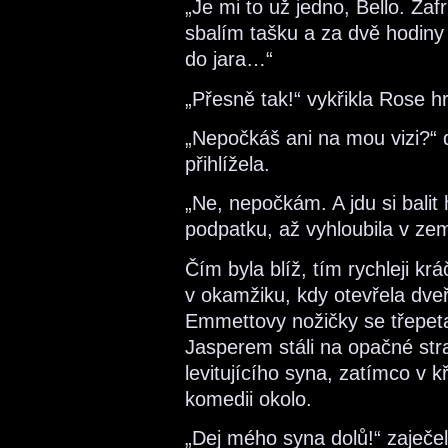
„Je mi to už jedno, Bello. Zaf
sbalím tašku a za dvě hodiny m
do jara…“
„Přesně tak!“ vykřikla Rose h
„Nepočkáš ani na mou vizi?“ dě
přihlížela.
„Ne, nepočkám. A jdu si balit
podpatku, až vyhloubila v zemi
Čím byla blíž, tím rychleji krá
v okamžiku, kdy otevřela dv
Emmettovy nožičky se třepet
Jasperem stáli na opačné str
levitujícího syna, zatímco v kř
komedii okolo.
„Dej mého syna dolů!“ zaječe