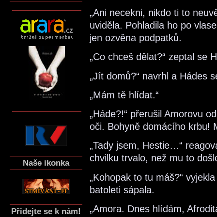
„Ani necekni, nikdo ti to neuv
uviděla. Pohladila ho po vlas
jen ozvěna podpatků.
„Co chceš dělat?“ zeptal se
„Jít domů?“ navrhl a Hádes se
„Mám tě hlídat.“
„Háde?!“ přerušil Amorovu od
oči. Bohyně domácího krbu!
„Tady jsem, Hestie…“ reagoval 
chvilku trvalo, než mu to došl
Naše ikonka
„Kohopak to tu máš?“ vyjekla
batoleti sápala.
„Amora. Dnes hlídám, Afrod
Přidejte se k nám!