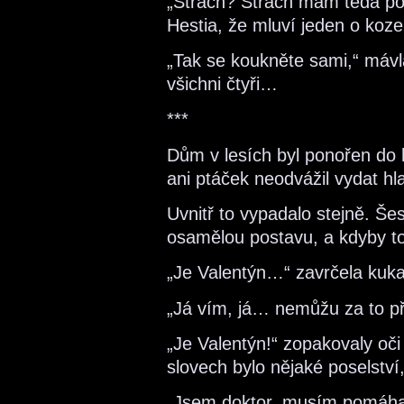
„Strach? Strach mám teda poř
Hestia, že mluví jeden o koze
„Tak se koukněte sami,“ mávla 
všichni čtyři…
***
Dům v lesích byl ponořen do 
ani ptáček neodvážil vydat hla
Uvnitř to vypadalo stejně. Še
osamělou postavu, a kdyby to 
„Je Valentýn…“ zavrčela kuka
„Já vím, já… nemůžu za to p
„Je Valentýn!“ zopakovaly oči
slovech bylo nějaké poselství
„Jsem doktor, musím pomáhat