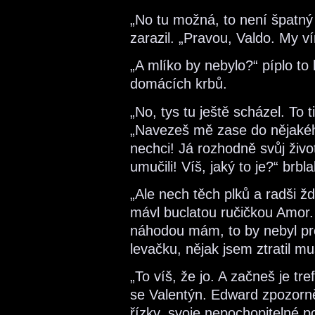
„No tu možná, to není špatný 
zarazil. „Pravou, Valdo. My v
„A mlíko by nebylo?“ píplo to
domácích krbů.
„No, tys tu ještě scházel. To t
„Navezeš mě zase do nějakéh
nechci! Já rozhodně svůj živ
umučili! Víš, jaký to je?“ brbla
„Ale nech těch plků a radši ž
mávl buclatou ručičkou Amor. 
náhodou mám, to by nebyl pro
levačku, nějak jsem ztratil mu
„To víš, že jo. A začneš je tre
se Valentýn. Edward zpozorně
řízky, svoje nepochopitelné p