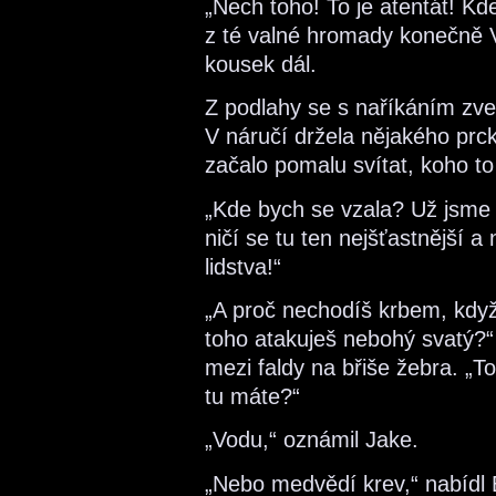
„Nech toho! To je atentát! Kd
z té valné hromady konečně V
kousek dál.
Z podlahy se s naříkáním zved
V náručí držela nějakého prck
začalo pomalu svítat, koho to 
„Kde bych se vzala? Už jsme s
ničí se tu ten nejšťastnější a
lidstva!“
„A proč nechodíš krbem, kdy
toho atakuješ nebohý svatý?“ 
mezi faldy na břiše žebra. „To
tu máte?“
„Vodu,“ oznámil Jake.
„Nebo medvědí krev,“ nabídl