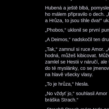
Hubená a ještě blbá, pomyslel
ho málem připravilo o dech. „P
a Hrůza, to jsou tihle dva!“ u
„Phobos,“ uklonil se první pum
„A Deimos,“ nadskočil ten dru
„Tak,“ zamnul si ruce Amor. „
hodná, můžeš kibicovat. Můž
zamlel se Hestii v náručí, al
do té myslánky, co se jmenova
na hlavě všecky vlasy.
„To je hrůza,“ hlesla.
„No vždyť jo,“ souhlasil Amor
bráška Strach.“