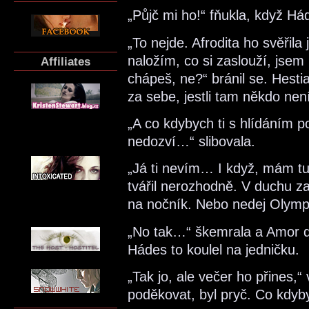
„Půjč mi ho!“ fňukla, když Hád
„To nejde. Afrodita ho svěři
naložím, co si zaslouží, jsem
Affiliates
chápeš, ne?“ bránil se. Hesti
za sebe, jestli tam někdo nen
„A co kdybych ti s hlídáním p
nedozví…“ slibovala.
„Já ti nevím… I když, mám tu
tvářil nerozhodně. V duchu z
na nočník. Nebo nedej Olymp 
„No tak…“ škemrala a Amor dr
Hádes to koulel na jedničku.
„Tak jo, ale večer ho přines,“ v
poděkovat, byl pryč. Co kdyby