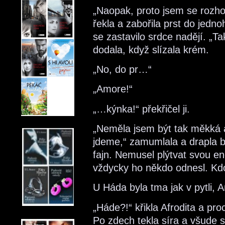
„Naopak, proto jsem se rozho
řekla a zabořila prst do jed
se zastavilo srdce nadějí. „T
dodala, když slízala krém.
„No, do pr…“
„Amore!“
„…kýnka!“ překřičel ji.
„Neměla jsem být tak měkká 
jdeme,“ zamumlala a drapla b
fajn. Nemusel plýtvat svou ene
vždycky ho někdo odnesl. Kd
U Háda byla tma jak v pytli, 
„Háde?!“ křikla Afrodita a p
Po zdech tekla síra a všude