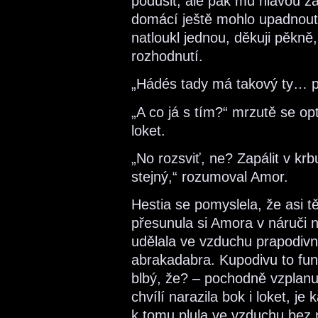
podusit, ale pak mu hlavou za
domácí ještě mohlo upadnout 
natloukl jednou, děkuji pěkně,
rozhodnutí.
„Hádés tady má takový ty… p
„A co já s tím?“ mrzutě se op
loket.
„No rozsviť, ne? Zapálit v kr
stejný,“ rozumoval Amor.
Hestia se pomyslela, že asi tě
přesunula si Amora v náruči n
udělala ve vzduchu prapodiv
abrakadabra. Kupodivu to fun
blbý, že? – pochodně vzplanuly
chvílí narazila bok i loket, j
k tomu plula ve vzduchu bez 