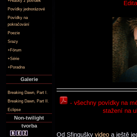
+Hlášky z povídek
Edit
Povídky jednorázové
Povídky na
pokračování
Poezie
Srazy
+Fórum
+Série
+Poradna
Galerie
Breaking Dawn, Part I.
Breaking Dawn, Part II.
- všechny povídky na mé
stažení na u
Eclipse
Non-twilight
tvorba
Od Sfingušky
video
a ještě j