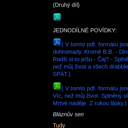
(Druhý díl)
JEDNODÍLNÉ POVÍDKY:
( V tomto pdf. formátu js
dohromady. Kromě B.B. - Din
Radši si to píšu - Čaj? - Spln
než můj život a všech drabb
SPÁT.)
( V tomto pdf. formátu j
Víc, než můj život. Splněný sl
Mrtvé naděje. Z rukou lásky
Bláznův sen
Tudy