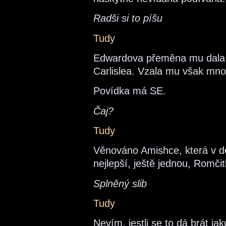
Radši si to píšu
Tudy
Edwardova přeměna mu dala n
Carlislea. Vzala mu však mno
Povídka má SE.
Čaj?
Tudy
Věnováno Amishce, která v de
nejlepší, ještě jednou, Romčit
Splněný slib
Tudy
Nevím, jestli se to dá brát ja