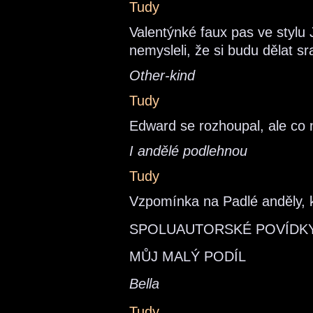
Tudy
Valentýnké faux pas ve stylu 
nemysleli, že si budu dělat s
Other-kind
Tudy
Edward se rozhoupal, ale co 
I andělé podlehnou
Tudy
Vzpomínka na Padlé anděly, k
SPOLUAUTORSKÉ POVÍDKY
MŮJ MALÝ PODÍL
Bella
Tudy