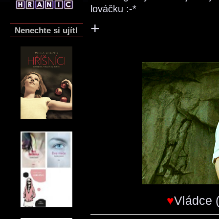
lováčku :-*
+
Nenechte si ujít!
♥
Vládce 