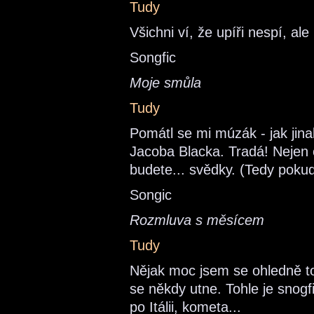
Tudy
Všichni ví, že upíři nespí, ale
Songfic
Moje smůla
Tudy
Pomátl se mi múzák - jak jin
Jacoba Blacka. Tradá! Nejen o
budete... svědky. (Tedy pokud
Songic
Rozmluva s měsícem
Tudy
Nějak moc jsem se ohledně toho
se někdy utne. Tohle je snogfi
po Itálii, kometa...