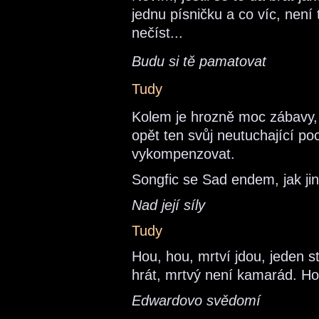
jednu písničku a co víc, není
nečíst...
Budu si tě pamatovat
Tudy
Kolem je hrozně moc zábavy, 
opět ten svůj neutuchající poci
vykompenzovat.
Songfic se Sad endem, jak ji
Nad její síly
Tudy
Hou, hou, mrtví jdou, jeden st
hrát, mrtvý není kamarád. Ho
Edwardovo svědomí