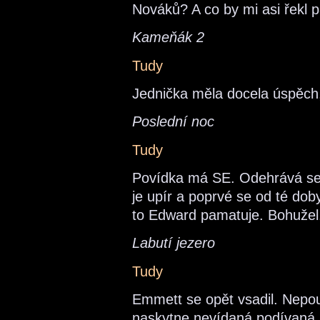
Nováků? A co by mi asi řekl 
Kameňák 2
Tudy
Jednička měla docela úspěch, 
Poslední noc
Tudy
Povídka má SE. Odehrává se ve
je upír a poprvé se od té doby
to Edward pamatuje. Bohužel
Labutí jezero
Tudy
Emmett se opět vsadil. Nepou
naskytne nevídaná podívaná.