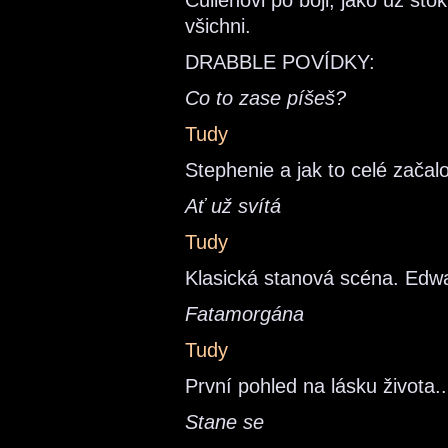
Cullenovi po boji, jako už stok
všichni.
DRABBLE POVÍDKY:
Co to zase píšeš?
Tudy
Stephenie a jak to celé začalo
Ať už svítá
Tudy
Klasická stanová scéna. Edwar
Fatamorgána
Tudy
První pohled na lásku života..
Stane se