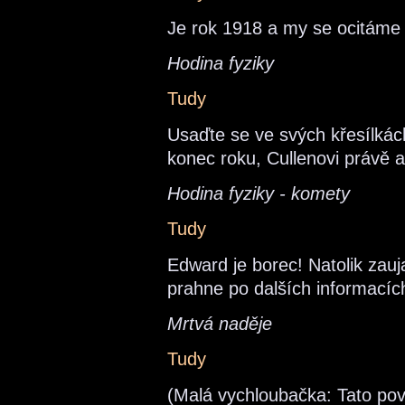
Je rok 1918 a my se ocitáme
Hodina fyziky
Tudy
Usaďte se ve svých křesílkách
konec roku, Cullenovi právě ab
Hodina fyziky - komety
Tudy
Edward je borec! Natolik zau
prahne po dalších informacíc
Mrtvá naděje
Tudy
(Malá vychloubačka: Tato po