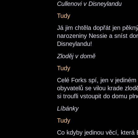
Cullenovi v Disneylandu
Tudy
Já jim chtěla dopřát jen pěkn
narozeniny Nessie a sníst dort
Disneylandu!
Zloděj v domě
Tudy
Celé Forks spí, jen v jediném
obyvatelů se vilou krade zlodě
si troufli vstoupit do domu pl
Líbánky
Tudy
Co kdyby jedinou věcí, která 