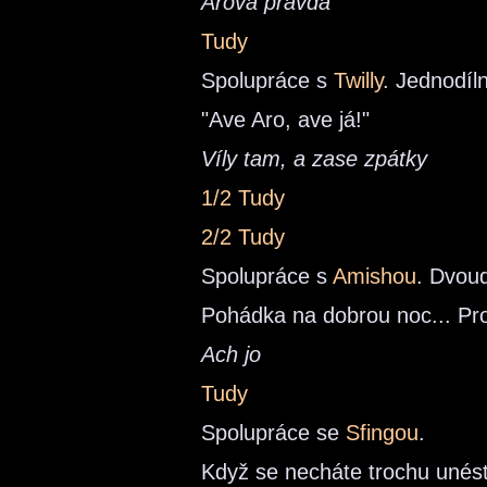
Arova pravda
Tudy
Spolupráce s
Twilly
. Jednodíl
"Ave Aro, ave já!"
Víly tam, a zase zpátky
1/2 Tudy
2/2 Tudy
Spolupráce s
Amishou
. Dvoud
Pohádka na dobrou noc... Pro
Ach jo
Tudy
Spolupráce se
Sfingou
.
Když se necháte trochu unést