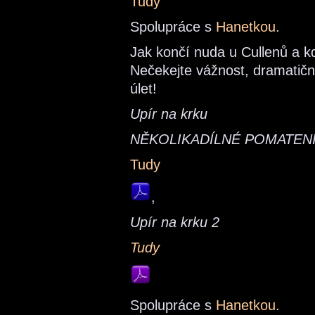
Tudy
Spolupráce s
Hanetkou
.
Jak končí nuda u Cullenů a kd
Nečekejte vážnost, dramatičnos
úlet!
Upír na krku
NĚKOLIKADÍLNÉ POMATEN
Tudy
,
Upír na krku 2
Tudy
Spolupráce s
Hanetkou
.