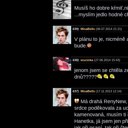
Musíš ho dobre kŕmiť,n
...myslím jedlo hodné c
639)
MisaBells
(06.07.2014 21:21)
V plánu to je, nicméně 
bude.
638)
wuzinka
(27.06.2014 15:43)
jenom jsem se chtěla zep
dnů?????
637)
MisaBells
(17.11.2013 12:14)
Má drahá RenyNew, d
srdce poděkovala za uc
kamenovaná, musím ti ř
Hanetka, já jsem jen př
jak při psaní, tak při 