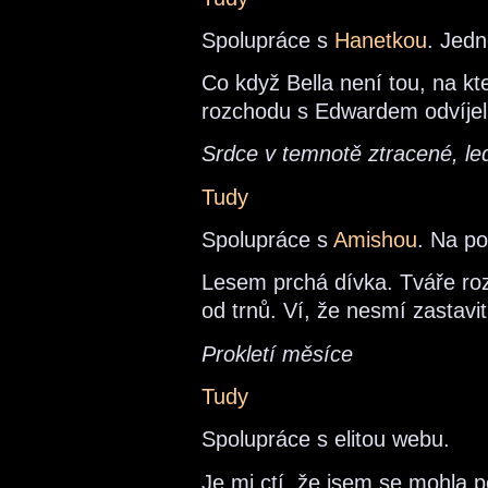
Spolupráce s
Hanetkou
. Jed
Co když Bella není tou, na kte
rozchodu s Edwardem odvíjel 
Srdce v temnotě ztracené, l
Tudy
Spolupráce s
Amishou
. Na p
Lesem prchá dívka. Tváře ro
od trnů. Ví, že nesmí zastavit
Prokletí měsíce
Tudy
Spolupráce s elitou webu.
Je mi ctí, že jsem se mohla 