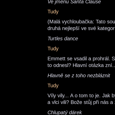
Ve jménu Santa Clause
Tudy
(Malá vychloubačka: Tato sou
druhá nejlepší ve své kategor
Turtles dance
Tudy
Emmett se vsadil a prohrál. S
to odnesl? Hlavní otázka zní.
Hlavně se z toho nezbláznit
Tudy
Víly vily... A o tom to je. Ja
a vlci vili? Bože stůj při nás
Chlupatý dárek