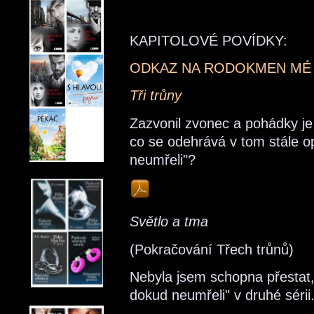
KAPITOLOVÉ POVÍDKY:
ODKAZ NA RODOKMEN MÉ
Tři trůny
Zazvonil zvonec a pohádky je
co se odehrává v tom stále o
neumřeli"?
Světlo a tma
(Pokračování Třech trůnů)
Nebyla jsem schopna přestat, 
dokud neumřeli" v druhé sérii.