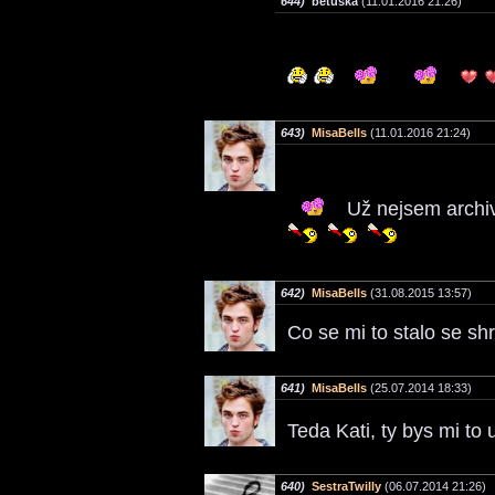
644)
betuška
(11.01.2016 21:26)
643)
MisaBells
(11.01.2016 21:24)
Už nejsem archivn
642)
MisaBells
(31.08.2015 13:57)
Co se mi to stalo se s
641)
MisaBells
(25.07.2014 18:33)
Teda Kati, ty bys mi to 
640)
SestraTwilly
(06.07.2014 21:26)