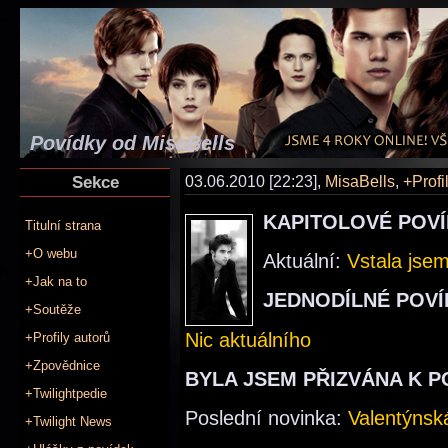
Povídky od MisaBells
Sekce
03.06.2010 [22:23],
MisaBells
,
+Profi
KAPITOLOVÉ POV
Titulní strana
+O webu
Aktuální:
Vstala jsem
+Jak na to
JEDNODÍLNÉ POVÍ
+Soutěže
Nic aktuálního
+Profily autorů
+Zpovědnice
BYLA JSEM PŘIZVÁNA K 
+Twilightpedie
Poslední novinka:
Valentýnsk
+Twilight News