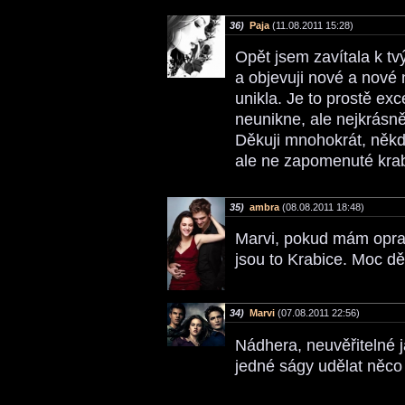
36)
Paja
(11.08.2011 15:28)
Opět jsem zavítala k tv
a objevuji nové a nové 
unikla. Je to prostě exc
neunikne, ale nejkrásněj
Děkuji mnohokrát, někd
ale ne zapomenuté kra
35)
ambra
(08.08.2011 18:48)
Marvi, pokud mám opra
jsou to Krabice. Moc děk
34)
Marvi
(07.08.2011 22:56)
Nádhera, neuvěřitelné 
jedné ságy udělat něco