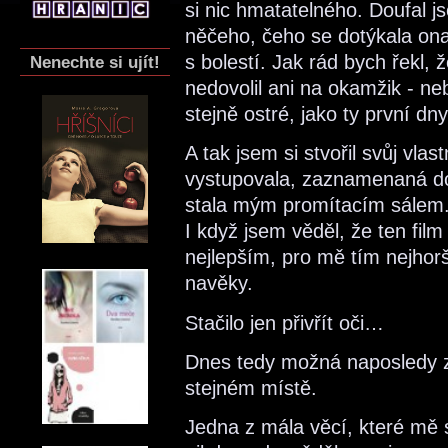
si nic hmatatelného. Doufal 
něčeho, čeho se dotýkala ona
s bolestí. Jak rád bych řekl,
Nenechte si ujít!
nedovolil ani na okamžik - n
stejně ostré, jako ty první dny
A tak jsem si stvořil svůj vlas
vystupovala, zaznamenaná do 
stala mým promítacím sálem.
I když jsem věděl, že ten fil
nejlepším, pro mě tím nejhor
navěky.
Stačilo jen přivřít oči…
Dnes tedy možná naposledy z
stejném místě.
Jedna z mála věcí, které mě s