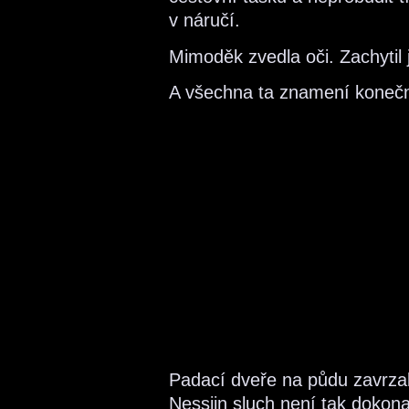
v náručí.
Mimoděk zvedla oči. Zachytil 
A všechna ta znamení konečn
Padací dveře na půdu zavrzal
Nessiin sluch není tak dokona