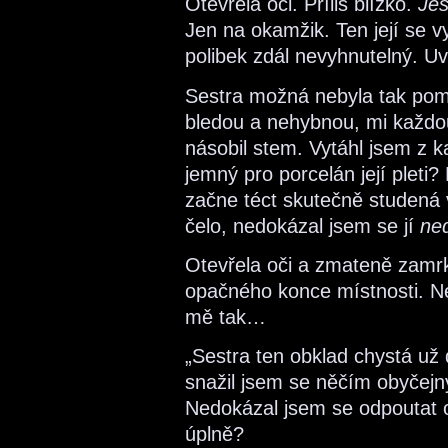
Otevřela oči. Příliš blízko.
Ješ
Jen na okamžik. Ten její se v
polibek zdál nevyhnutelný. Uv
Sestra možná nebyla tak poma
bledou a nehybnou, mi každou
násobil stem. Vytáhl jsem z 
jemný pro porcelán její plet
začne téct skutečně studená 
čelo, nedokázal jsem se jí
ne
Otevřela oči a zmateně zamrka
opačného konce místnosti. Nej
mě tak…
„Sestra ten obklad chystá už 
snažil jsem se něčím obyčejn
Nedokázal jsem se odpoutat o
úplně?