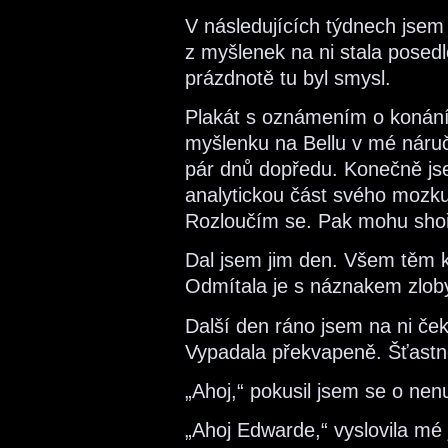
V následujících týdnech jsem s
z myšlenek na ni stala posedl
prázdnotě tu byl smysl.
Plakát s oznámením o konání 
myšlenku na Bellu v mé náruči
pár dnů dopředu. Konečně jse
analytickou část svého mozku
Rozloučím se. Pak mohu shoř
Dal jsem jim den. Všem těm kl
Odmítala je s náznakem zlob
Další den ráno jsem na ni čeka
Vypadala překvapeně. Šťastn
„Ahoj,“ pokusil jsem se o ne
„Ahoj Edwarde,“ vyslovila mé 