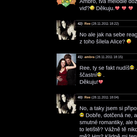
Ambro, tvá melodie doz
viď?
Děkuju.
42)
Ree
(28.11.2011 18:22)
No ale jak na sebe reag
z toho šílela Alice?
41)
ambra
(28.11.2011 18:15)
Ree, ty se fakt nudíš
.
ščastní
.
Děkuju!
40)
Ree
(28.11.2011 18:04)
No, a taky jsem si přip
Dobře, dotčená ne, a
smutné romantiky, ale t
to letiště? Vážně tě n
mě? Hm? Klidně mi ten 