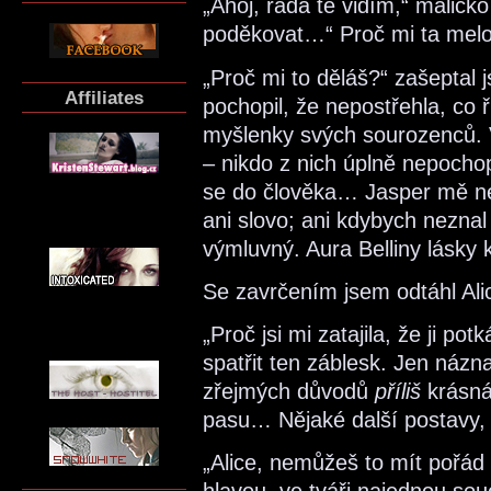
„Ahoj, ráda tě vidím,“ maličko 
poděkovat…“ Proč mi ta melo
„Proč mi to děláš?“ zašeptal 
Affiliates
pochopil, že nepostřehla, co 
myšlenky svých sourozenců.
– nikdo z nich úplně nepochop
se do člověka… Jasper mě ne
ani slovo; ani kdybych neznal
výmluvný. Aura Belliny lásky 
Se zavrčením jsem odtáhl Alic
„Proč jsi mi zatajila, že ji 
spatřit ten záblesk. Jen názna
zřejmých důvodů
příliš
krásná,
pasu… Nějaké další postavy,
„Alice, nemůžeš to mít pořád v