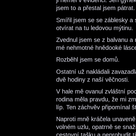
ji neměl v evidenci. Jen gyne
jsem to a přestal jsem pátrat.
Smířil jsem se se záblesky a 
otvírat na tu ledovou mýtinu.
Zvednul jsem se z balvanu a 
mé nehmotné hnědooké lásc
Rozběhl jsem se domů.
Ostatní už nakládali zavazadla
dvě hodiny z naší věčnosti.
V hale mě ovanul zvláštní poc
rodina měla pravdu, že mi z
líp. Ten záchvěv připomínal št
Naproti mně kráčela unaveně
volném uzlu, opatrně se snaž
cestovní tašku a neprobudit t