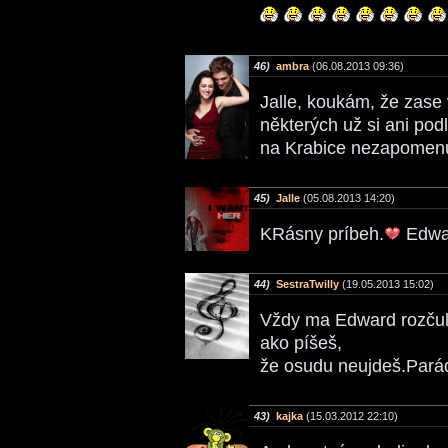
46)
ambra
(06.08.2013 09:36)
Jalle, koukám, že zase
některých už si ani podl
na Krabice nezapome
45)
Jalle
(05.08.2013 14:20)
KRásny príbeh.
Edwar
44)
SestraTwilly
(19.05.2013 15:02)
Vždy ma Edward rozčuľo
ako píšeš,
že osudu neujdeš.Pará
43)
kajka
(15.03.2012 22:10)