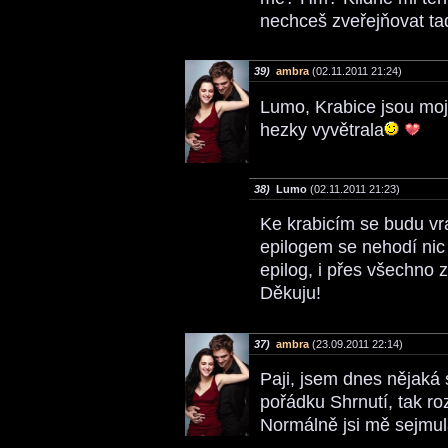
nechceš zveřejňovat ta
39)
ambra
(02.11.2011 21:24)
Lumo, Krabice jsou moj
hezky vyvětrala
38)
Lumo
(02.11.2011 21:23)
Ke krabicím se budu vr
epilogem se nehodí nic
epilog, i přes všechno 
Děkuju!
37)
ambra
(23.09.2011 22:14)
Paji, jsem dnes nějaká
pořádku Shrnutí, tak r
Normálně jsi mě sejmul