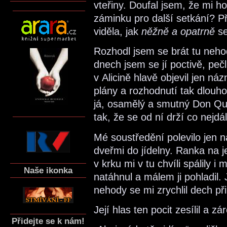
vteřiny. Doufal jsem, že mi ho
záminku pro další setkání? Př
viděla, jak
něžně a opatrně
se
Rozhodl jsem se brát tu neho
dnech jsem se jí poctivě, pečl
v Alicině hlavě objevil jen n
plány a rozhodnutí tak dlouh
já, osamělý a smutný Don Quij
tak, že se od ní drží co nejdál
Mé soustředění polevilo jen n
dveřmi do jídelny. Ranka na j
v krku mi v tu chvíli spálily
Naše ikonka
natáhnul a málem ji pohladil.
nehody se mi zrychlil dech př
Její hlas ten pocit zesílil a z
Přidejte se k nám!