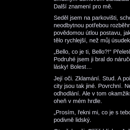
Další znamení pro mě.
Seděl jsem na parkovišti, sc
neodbytnou potřebou rozběhno
povědomou útlou postavu, ja
tělo rychlejší, než můj úsudek
„Bello, co je ti, Bello?!“ Přel
Podruhé jsem ji bral do náruče
lásky! Bolest…
Její oči. Zklamání. Stud. A p
city jsou tak jiné. Povrchní.
odhodlání. Ale v tom okamžiku
oheň v mém hrdle.
„Prosím, řekni mi, co je s tebo
podivně lidský.