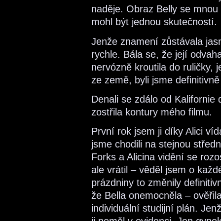
naděje. Obraz Belly se mnou p
mohl být jednou skutečností.
Jenže znamení zůstávala jasná
rychle. Bála se, že její odvah
nervózně kroutila do ruličky, 
ze země, byli jsme definitivně
Denali se zdálo od Kalifornie 
zostřila kontury mého filmu.
První rok jsem ji díky Alici ví
jsme chodili na stejnou středn
Forks a Alicina vidění se rozos
ale vrátil – věděl jsem o každ
prázdniny to změnily definitivn
že Bella onemocněla – ověřil
individuální studijní plán. Jen