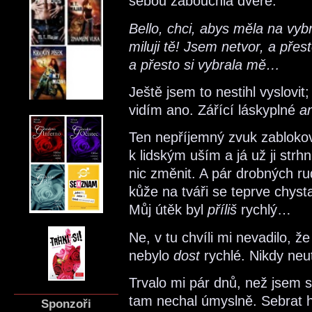
sebou zabouchla dveře.
Bello, chci, abys měla na vyb
miluji tě! Jsem netvor, a přes
a přesto si vybrala mě…
Ještě jsem to nestihl vyslovit;
vidím ano. Zářící láskyplné
a
Ten nepříjemný zvuk zablokov
k lidským uším a já už ji strh
nic změnit. A pár drobných r
kůže na tváři se teprve chysta
Můj útěk byl
příliš
rychlý…
Ne, v tu chvíli mi nevadilo, ž
nebylo
dost
rychlé. Nikdy neu
Trvalo mi pár dnů, než jsem s
tam nechal úmyslně. Sebrat 
Sponzoři