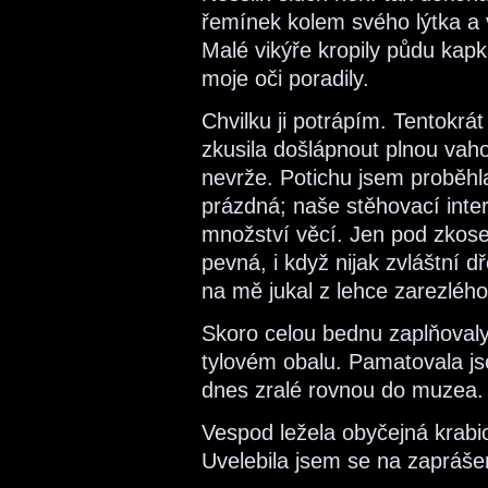
řemínek kolem svého lýtka a v
Malé vikýře kropily půdu kapka
moje oči poradily.
Chvilku ji potrápím. Tentokrá
zkusila došlápnout plnou vaho
nevrže. Potichu jsem proběhl
prázdná; naše stěhovací inte
množství věcí. Jen pod zkose
pevná, i když nijak zvláštní 
na mě jukal z lehce zarezléh
Skoro celou bednu zaplňoval
tylovém obalu. Pamatovala js
dnes zralé rovnou do muzea.
Vespod ležela obyčejná kra
Uvelebila jsem se na zaprášen