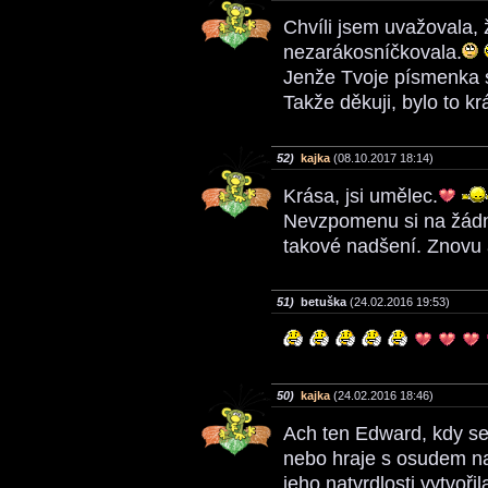
Chvíli jsem uvažovala, 
nezarákosníčkovala.
Jenže Tvoje písmenka s
Takže děkuji, bylo to k
52)
kajka
(08.10.2017 18:14)
Krása, jsi umělec.
Nevzpomenu si na žádné
takové nadšení. Znovu
51)
betuška
(24.02.2016 19:53)
50)
kajka
(24.02.2016 18:46)
Ach ten Edward, kdy se
nebo hraje s osudem n
jeho natvrdlosti vytvoři