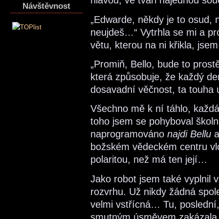
hlavou, ve tváři najednou sou
Návštěvnost
„Edwarde, někdy je to osud, 
neujdeš…“ Vytrhla se mi a pro
větu, kterou na ni křikla, jsem
„Promiň, Bello, bude to prost
která způsobuje, že každý de
dosavadní věčnost, ta touha 
Všechno mě k ní táhlo, každá
toho jsem se pohyboval školn
naprogramováno
najdi Bellu
a
božském vědeckém centru vlo
polaritou, než má ten její…
Jako robot jsem také vyplnil
rozvrhu. Už nikdy žádná spo
velmi vstřícná… Tu, poslední,
smutným úsměvem zakázala A