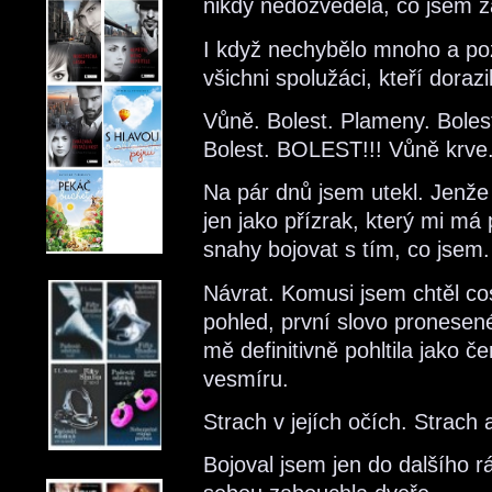
nikdy nedozvěděla, co jsem z
I když nechybělo mnoho a poz
všichni spolužáci, kteří doraz
Vůně. Bolest. Plameny. Boles
Bolest. BOLEST!!! Vůně krve. C
Na pár dnů jsem utekl. Jenže
jen jako přízrak, který mi m
snahy bojovat s tím, co jsem.
Návrat. Komusi jsem chtěl cosi
pohled, první slovo pronesené
mě definitivně pohltila jako č
vesmíru.
Strach v jejích očích. Strach
Bojoval jsem jen do dalšího rá