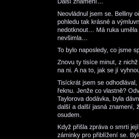
Další znamení…
Neovládnul jsem se. Belliny o
pohledu tak krásné a výmluvn
nedotknout… Má ruka uměla v
nevšimla…
To bylo naposledy, co jsme spo
Znovu ty tisíce minut, z nich
na ni. A na to, jak se jí vyhnou
Tisíckrát jsem se odhodlával,
řeknu. Jenže co vlastně? Odv
Taylorova dodávka, byla dávn
další a další jasná znamení, 
osudem.
Když přišla zpráva o smrti její
záminky pro přiblížení se. By