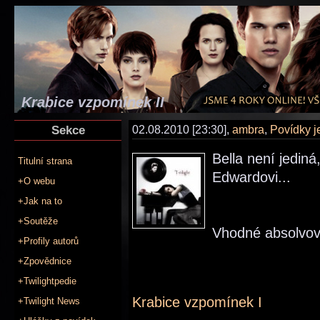
Krabice vzpomínek II
Sekce
02.08.2010 [23:30],
ambra
,
Povídky 
Bella není jedin
Titulní strana
Edwardovi...
+O webu
+Jak na to
+Soutěže
Vhodné absolvova
+Profily autorů
+Zpovědnice
+Twilightpedie
Krabice vzpomínek I
+Twilight News