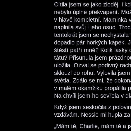
Cítila jsem se jako zloděj, i 
nebylo úplné překvapení. Mo
v hlavě kompletní. Maminka v
naplnila svůj i jeho osud. Tro
tentokrát jsem se nechystala
dopadlo pár horkých kapek. J
štěstí patří mně? Kolik lásk
tátu? Přisunula jsem prázdnou
uložila. Ozval se podivný rac
sklouzl do rohu. Vylovila jse
světla. Zdálo se mi, že dokon
v malém okamžiku propálila p
Na chvíli jsem ho sevřela v dl
Když jsem seskočila z polovin
vzdávám. Nessie mi hupla za 
„Mám tě, Charlie, mám tě a j