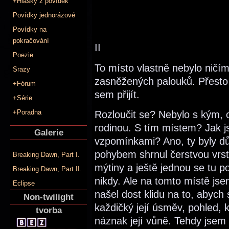
+Hlášky z povídek
Povídky jednorázové
Povídky na
pokračování
II
Poezie
To místo vlastně nebylo ničí
Srazy
zasněžených palouků. Přesto j
+Fórum
sem přijít.
+Série
+Poradna
Rozloučit se? Nebylo s kým, o
rodinou. S tím místem? Jak j
Galerie
vzpomínkami? Ano, ty byly 
pohybem shrnul čerstvou vrstv
Breaking Dawn, Part I.
mýtiny a ještě jednou se tu 
Breaking Dawn, Part II.
nikdy. Ale na tomto místě jse
Eclipse
našel dost klidu na to, abych
Non-twilight
každičký její úsměv, pohled,
tvorba
náznak její vůně. Tehdy jse