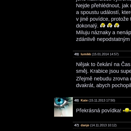
Nejde přehlédnout, jak n
a spoustu událostí, kte
v jiné povídce, protože 
dokonalý.
Miluju náznaky a nenáp
zdánlivě nepodstatným 
49)
lumikk
(15.01.2014 14:57)
Nějak to čekání na Čas
směj. Krabice jsou sup
Zřejmě nebudu zrovna n
dvakrát, abych pochopi
48)
Kate
(15.11.2013 17:50)
Překrásná povídka!
47)
danje
(14.11.2013 10:12)