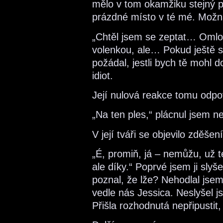
mělo v tom okamžiku stejný plá
prázdné místo v té mé. Možná
„Chtěl jsem se zeptat… Omlo
volenkou, ale… Pokud ještě s
požádal, jestli bych tě mohl d
idiot.
Její nulová reakce tomu odpov
„Na ten ples,“ plácnul jsem ne
V její tváři se objevilo zděše
„É, promiň, já – nemůžu, už
ale díky.“ Poprvé jsem ji slyš
poznal, že lže? Nehodlal jsem
vedle nás Jessica. Neslyšel js
Přišla rozhodnutá nepřipustit, 